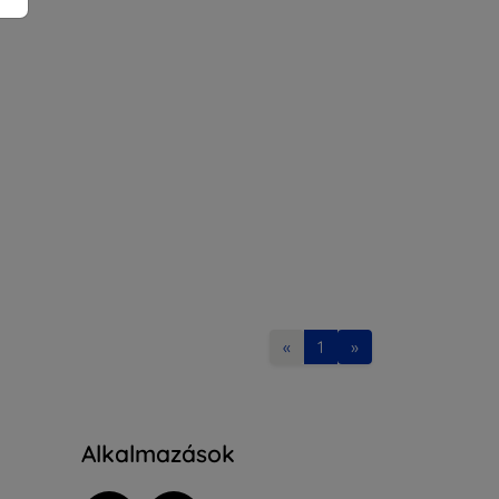
«
1
»
Alkalmazások