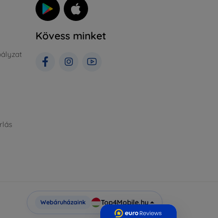
Kövess minket
ályzat
rlás
Top4Mobile.hu
Webáruházaink