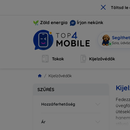
×
Töltsd l
Zöld energia
Írjon nekünk
Segíthe
Mobi
|
Tokok
Kijelzővédők
Kijelzővédők
Kije
SZŰRÉS
Fedezz
Hozzáferhetőség
üvegfó
ütések
hanem 
Ár
stílus
fedésr