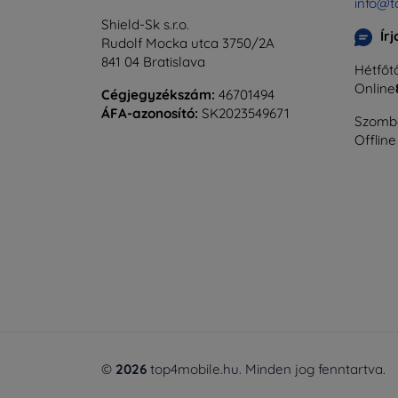
info@t
Shield-Sk s.r.o.
Ír
Rudolf Mocka utca 3750/2A
841 04 Bratislava
Hétfőtő
Online
Cégjegyzékszám:
46701494
ÁFA-azonosító:
SK2023549671
Szomba
Offline
©
2026
top4mobile.hu. Minden jog fenntartva.