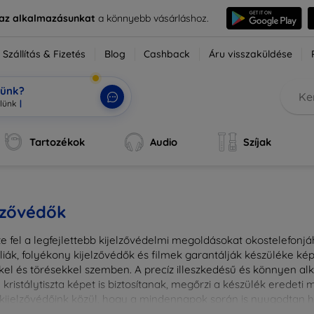
e az alkalmazásunkat
a könnyebb vásárláshoz.
Szállítás & Fizetés
Blog
Cashback
Áru visszaküldése
tünk?
Tartozékok
Audio
Szíjak
lzővédők
e fel a legfejlettebb kijelzővédelmi megoldásokat okostelefonj
liák, folyékony kijelzővédők és filmek garantálják készüléke k
kel és törésekkel szemben. A precíz illeszkedésű és könnyen a
kristálytiszta képet is biztosítanak, megőrzi a készülék eredeti
ú kijelzővédőink közül, hogy a mindennapok során is nyugodtan h
ől vagy íves kijelzővédelemről, a minőséget szem előtt tartva 