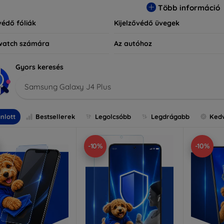
Több információ
védő fóliák
Kijelzővédő üvegek
watch számára
Az autóhoz
Gyors keresés
Samsung Galaxy J4 Plus
nlott
Bestsellerek
Legolcsóbb
Legdrágabb
Ked
-10%
-10%