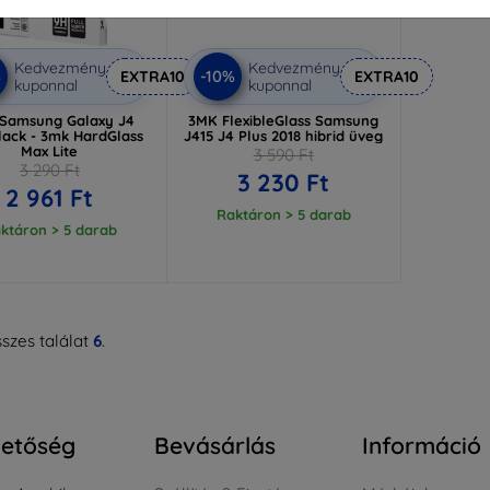
Kedvezmény
Kedvezmény
%
-10%
EXTRA10
EXTRA10
kuponnal
kuponnal
Samsung Galaxy J4
3MK FlexibleGlass Samsung
lack - 3mk HardGlass
J415 J4 Plus 2018 hibrid üveg
Max Lite
3 590 Ft
3 290 Ft
3 230 Ft
2 961 Ft
Raktáron > 5 darab
ktáron > 5 darab
szes találat
6
.
hetőség
Bevásárlás
Információ