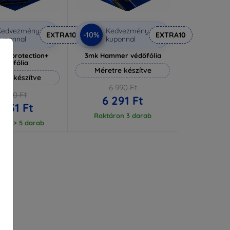
Kedvezmény
Kedvezmény
-10%
EXTRA10
EXTRA10
uponnal
kuponnal
lverprotection+
3mk Hammer védőfólia
védőfólia
Méretre készítve
tre készítve
6 990 Ft
6 590 Ft
6 291 Ft
 931 Ft
Raktáron 3 darab
ron > 5 darab