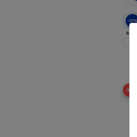
-10
3mk A
M
Ra
-10%