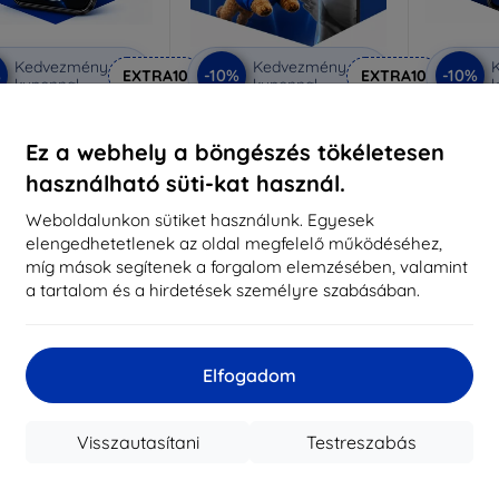
Kedvezmény
Kedvezmény
%
-10%
-10%
EXTRA10
EXTRA10
kuponnal
kuponnal
k
nti-Shock védőüveg
3mk Pure Matt védőüveg
3mk Si
Ez a webhely a böngészés tökéletesen
éretre készítve
Méretre készítve
Mére
használható süti-kat használ.
5 890 Ft
4 390 Ft
5 301 Ft
3 951 Ft
Weboldalunkon sütiket használunk. Egyesek
5
elengedhetetlenek az oldal megfelelő működéséhez,
ktáron > 5 darab
Raktáron > 5 darab
míg mások segítenek a forgalom elemzésében, valamint
Raktá
a tartalom és a hirdetések személyre szabásában.
-10%
Elfogadom
Visszautasítani
Testreszabás