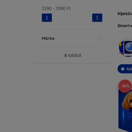
3290
-
3590
Ft
Kijelző
Smart
Márka
6
találat
Ajá
-10%