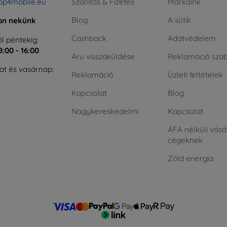
op4mobile.eu
Szállítás & Fizetés
Márkáink
Blog
A sütik
jon nekünk
Cashback
Adatvédelem
l péntekig:
8:00 - 16:00
Áru visszaküldése
Reklamáció szab
t és vasárnap:
Reklamáció
Üzleti feltételek
Kapcsolat
Blog
Nagykereskedelmi
Kapcsolat
ÁFA nélküli vásá
cégeknek
Zöld energia