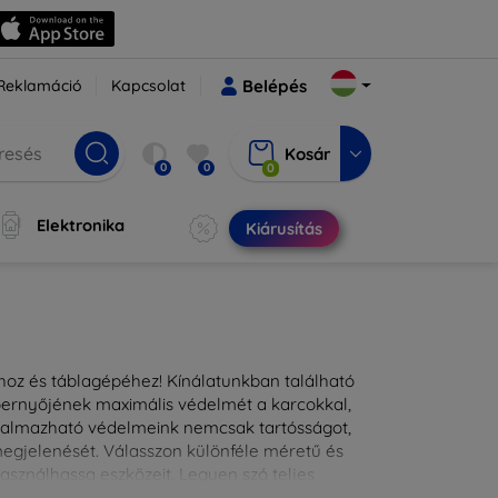
Reklamáció
Kapcsolat
Belépés
Kosár
0
0
0
Elektronika
Kiárusítás
ához és táblagépéhez! Kínálatunkban található
épernyőjének maximális védelmét a karcokkal,
lkalmazható védelmeink nemcsak tartósságot,
 megjelenését. Válasszon különféle méretű és
asználhassa eszközeit. Legyen szó teljes
kínálunk megoldásokat minden eszközre.