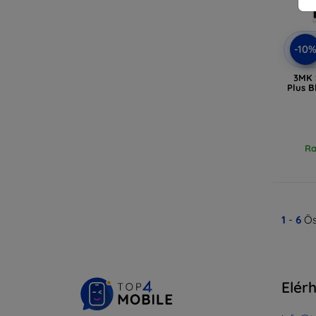
-10
3MK 
Plus B
Ra
1
-
6
Ös
Elér