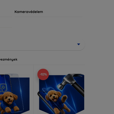
Kameravédelem
vezmények
-10%