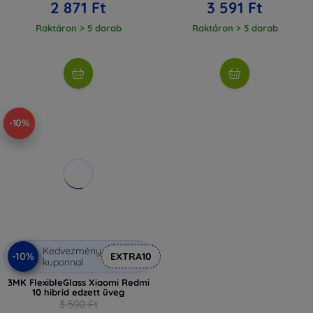
2 871 Ft
3 591 Ft
Raktáron > 5 darab
Raktáron > 5 darab
-10%
Kedvezmény
-10%
EXTRA10
kuponnal
3MK FlexibleGlass Xiaomi Redmi
10 hibrid edzett üveg
3 590 Ft