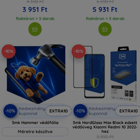
4 390 Ft
6 590 Ft
3 951 Ft
5 931 Ft
Raktáron > 5 darab
Raktáron > 5 darab
-10%
-10%
Kedvezmény
Kedvezmény
-10%
-10%
EXTRA10
EXTRA10
kuponnal
kuponnal
3mk Hammer védőfólia
3mk HardGlass Max Black edzett
védőüveg Xiaomi Redmi 10 2022-
Méretre készítve
hez
3 590 Ft