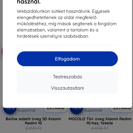
használ.
3 230 Ft
1 701 Ft
Raktáron > 5 darab
Utolsó darab raktáron
Weboldalunkon sütiket használunk. Egyesek
elengedhetetlenek az oldal megfelelő
működéséhez, míg mások segítenek a forgalom
elemzésében, valamint a tartalom és a
hirdetések személyre szabásában.
-10%
-52%
Elfogadom
Testreszabás
Visszautasítani
Kedvezmény
Kedvezmény
-10%
-10%
EXTRA10
EXTRA10
kuponnal
kuponnal
Beline edzett üveg 5D Xiaomi
MOCOLO TG+ üveg Xiaomi Redmi
Redmi 10
10-hez, fekete
2 890 Ft
4 090 Ft