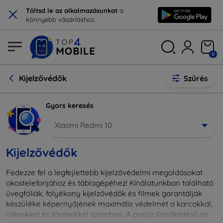
×
Töltsd le az alkalmazásunkat
a
könnyebb vásárláshoz.
0
Kijelzővédők
Szűrés
Gyors keresés
Xiaomi Redmi 10
Kijelzővédők
Fedezze fel a legfejlettebb kijelzővédelmi megoldásokat
okostelefonjához és táblagépéhez! Kínálatunkban található
üvegfóliák, folyékony kijelzővédők és filmek garantálják
készüléke képernyőjének maximális védelmét a karcokkal,
ütésekkel és törésekkel szemben. A precíz illeszkedésű és