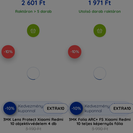
2 601 Ft
1 971 Ft
Raktáron > 5 darab
Utolsó darab raktáron
-10%
-10%
Kedvezmény
Kedvezmény
-10%
-10%
EXTRA10
EXTRA10
kuponnal
kuponnal
3MK Lens Protect Xiaomi Redmi
3MK Folia ARC+ FS Xiaomi Redmi
10 objektívvédelem 4 db
10 teljes képernyős fólia
3 190 Ft
3 990 Ft