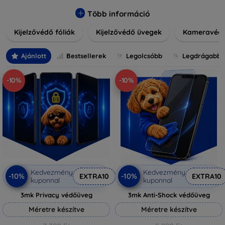
könnyen alkalmazható védelmeink nemcsak tartósságot,
hanem kristálytiszta képet is biztosítanak, megőrzi a
Több információ
készülék eredeti megjelenését. Válasszon különféle méretű
Kijelzővédő fóliák
Kijelzővédő üvegek
Kameravéd
és stílusú kijelzővédőink közül, hogy a mindennapok során is
nyugodtan használhassa eszközeit. Legyen szó teljes
fedésről vagy íves kijelzővédelemről, a minőséget szem
Ajánlott
Bestsellerek
Legolcsóbb
Legdrágabb
előtt tartva kínálunk megoldásokat minden eszközre.
-10%
-10%
Kedvezmény
Kedvezmény
-10%
-10%
EXTRA10
EXTRA10
kuponnal
kuponnal
3mk Privacy védőüveg
3mk Anti-Shock védőüveg
Méretre készítve
Méretre készítve