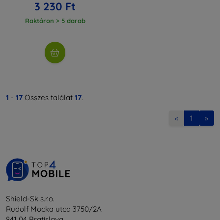
3 230 Ft
Raktáron > 5 darab
1
-
17
Összes találat
17
.
«
1
»
Shield-Sk s.r.o.
Rudolf Mocka utca 3750/2A
841 04 Bratislava