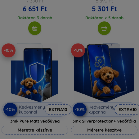
7 390 Ft
5 890 Ft
6 651 Ft
5 301 Ft
Raktáron 3 darab
Raktáron > 5 darab
-10%
-10%
Kedvezmény
Kedvezmény
-10%
-10%
EXTRA10
EXTRA10
kuponnal
kuponnal
3mk Pure Matt védőüveg
3mk Silverprotection+ védőfólia
Méretre készítve
Méretre készítve