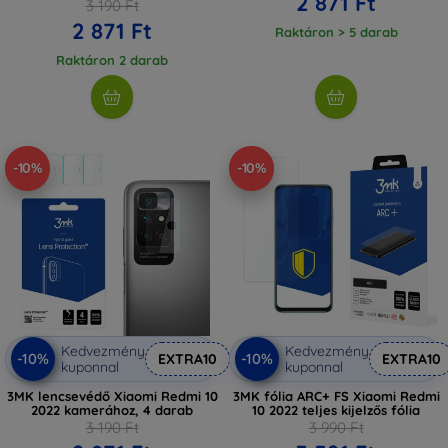
2 871 Ft
3 190 Ft
2 871 Ft
Raktáron > 5 darab
Raktáron 2 darab
-10%
-10%
Kedvezmény
Kedvezmény
-10%
-10%
EXTRA10
EXTRA10
kuponnal
kuponnal
3MK lencsevédő Xiaomi Redmi 10
3MK fólia ARC+ FS Xiaomi Redmi
2022 kamerához, 4 darab
10 2022 teljes kijelzős fólia
3 190 Ft
3 990 Ft