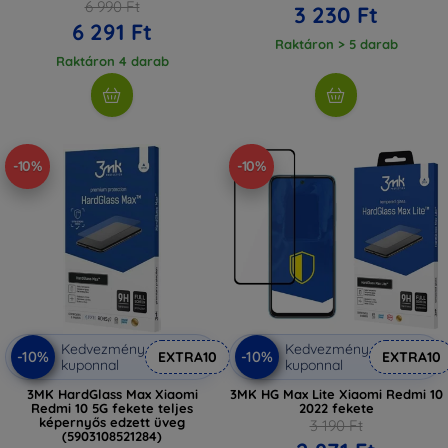
6 990 Ft
3 230 Ft
6 291 Ft
Raktáron > 5 darab
Raktáron 4 darab
-10%
-10%
Kedvezmény
Kedvezmény
-10%
-10%
EXTRA10
EXTRA10
kuponnal
kuponnal
3MK HardGlass Max Xiaomi
3MK HG Max Lite Xiaomi Redmi 10
Redmi 10 5G fekete teljes
2022 fekete
képernyős edzett üveg
3 190 Ft
(5903108521284)