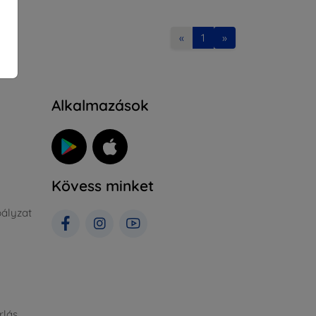
«
1
»
Alkalmazások
Kövess minket
ályzat
rlás