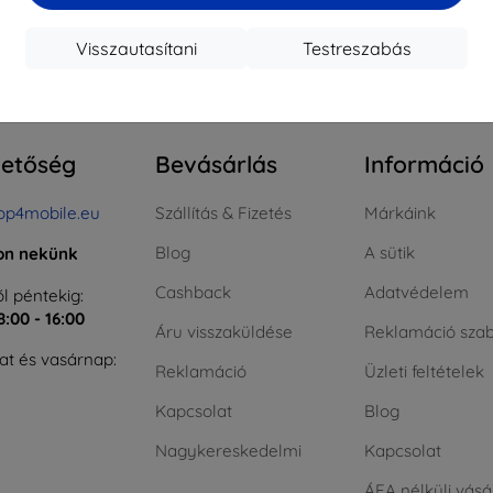
Visszautasítani
Testreszabás
szes találat
0
.
hetőség
Bevásárlás
Információ
op4mobile.eu
Szállítás & Fizetés
Márkáink
Blog
A sütik
jon nekünk
Cashback
Adatvédelem
l péntekig:
8:00 - 16:00
Áru visszaküldése
Reklamáció szab
t és vasárnap:
Reklamáció
Üzleti feltételek
Kapcsolat
Blog
Nagykereskedelmi
Kapcsolat
ÁFA nélküli vásá