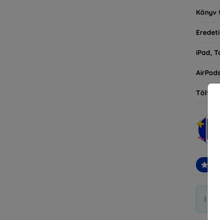
Könyv 
Eredeti
iPad, T
AirPod
Töltőt
Ajá
I di