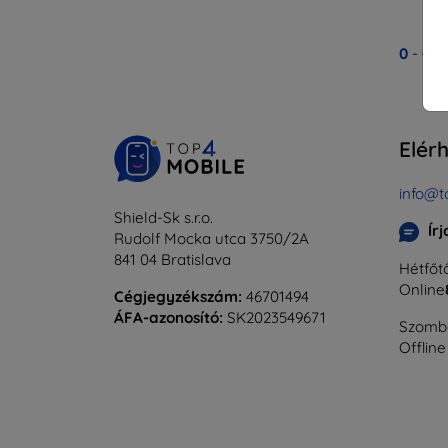
0
-
0
Ös
Elér
info@t
Shield-Sk s.r.o.
Ír
Rudolf Mocka utca 3750/2A
841 04 Bratislava
Hétfőtő
Online
Cégjegyzékszám:
46701494
ÁFA-azonosító:
SK2023549671
Szomba
Offline