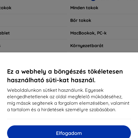
tokok
Minden tokok
Bőr tokok
ablet
MacBookok, PC-k
s
Környezetbarát
okok
Okosóra tokok
Ez a webhely a böngészés tökéletesen
Gyors keresés
használható süti-kat használ.
OnePlus Nord 3
Weboldalunkon sütiket használunk. Egyesek
elengedhetetlenek az oldal megfelelő működéséhez,
míg mások segítenek a forgalom elemzésében, valamint
nlott
Bestsellerek
Legolcsóbb
Legdrágabb
Ked
a tartalom és a hirdetések személyre szabásában.
d not find any active products.
Elfogadom