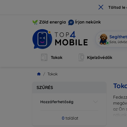
×
Töltsd l
Zöld energia
Írjon nekünk
Segíthe
Szia, üdvöz
Tokok
Kijelzővédők
Tokok
Tok
SZŰRÉS
Fedezze
Hozzáferhetőség
megóvj
az Ön s
nálunk
0
találat
különl