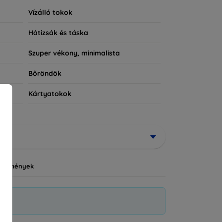
Vízálló tokok
Hátizsák és táska
Szuper vékony, minimalista
Bőröndök
Kártyatokok
vezmények