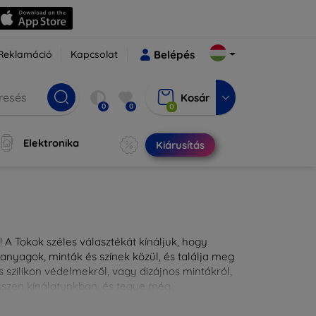
Reklamáció
Kapcsolat
Belépés
Kosár
0
0
0
Elektronika
Kiárusítás
 A Tokok széles választékát kínáljuk, hogy
nyagok, minták és színek közül, és találja meg
 szilikon védelmekről, vagy dizájnos mintákról,
ésszen kínálatunkban, és tegye még