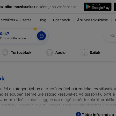
e az alkalmazásunkat
a könnyebb vásárláshoz.
Szállítás & Fizetés
Blog
Cashback
Áru visszaküldése
tünk?
l
|
Tartozékok
Audio
Szíjak
ok
 fel a kategóriájában elérhető legújabb trendeket és stílusokat!
a és egyben személyre szabja készülékét. Válasszon különféle a
zámára ideális tokot. Legyen szó elegáns bőr tokokról, praktikus
 mindenki megtalálja a stílusához leginkább illő darabot. Böng
egesebbé eszközeit a tökéletes tokkal!
Több információ