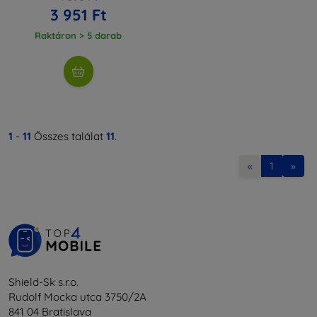
3 951 Ft
Raktáron > 5 darab
1
-
11
Összes találat
11
.
«
1
»
Shield-Sk s.r.o.
Rudolf Mocka utca 3750/2A
841 04 Bratislava