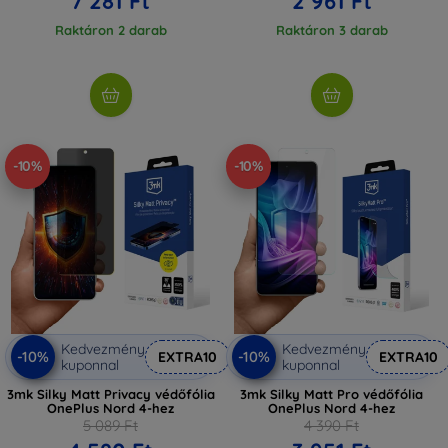
7 281 Ft
2 961 Ft
Raktáron 2 darab
Raktáron 3 darab
-10%
-10%
Kedvezmény
Kedvezmény
-10%
-10%
EXTRA10
EXTRA10
kuponnal
kuponnal
3mk Silky Matt Privacy védőfólia
3mk Silky Matt Pro védőfólia
OnePlus Nord 4-hez
OnePlus Nord 4-hez
5 089 Ft
4 390 Ft