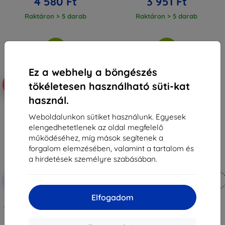
4 580 Ft
3 951 Ft
Raktáron > 5 darab
Raktáron > 5 darab
Ez a webhely a böngészés
tökéletesen használható süti-kat
-10%
-10%
használ.
Weboldalunkon sütiket használunk. Egyesek
elengedhetetlenek az oldal megfelelő
működéséhez, míg mások segítenek a
forgalom elemzésében, valamint a tartalom és
a hirdetések személyre szabásában.
Kedvezmény
Kedvezmény
-10%
-10%
EXTRA10
EXTRA10
kuponnal
kuponnal
Elfogadom
3mk FlexibleGlass Pro Hybrid
3MK ARC+ fólia OnePlus Nord 4
edzett üveg OnePlus Nord 4-höz
teljes képernyős fólia
9 990 Ft
3 990 Ft