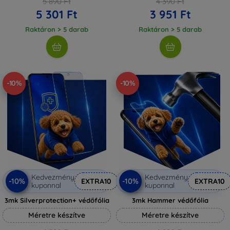
5 890 Ft
4 390 Ft
5 301 Ft
3 951 Ft
Raktáron > 5 darab
Raktáron > 5 darab
-10%
-10%
Kedvezmény
Kedvezmény
-10%
-10%
EXTRA10
EXTRA10
kuponnal
kuponnal
3mk Silverprotection+ védőfólia
3mk Hammer védőfólia
Méretre készítve
Méretre készítve