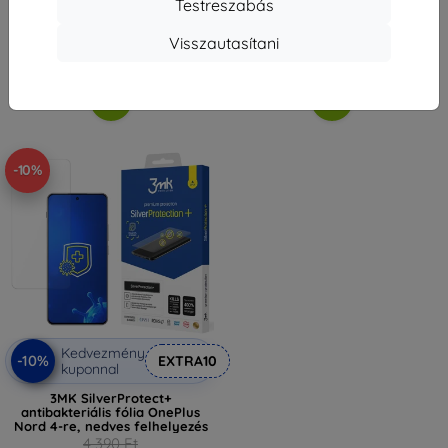
8 991 Ft
3 591 Ft
Testreszabás
Raktáron > 5 darab
Raktáron > 5 darab
Visszautasítani
-10%
Kedvezmény
-10%
EXTRA10
kuponnal
3MK SilverProtect+
antibakteriális fólia OnePlus
Nord 4-re, nedves felhelyezés
4 390 Ft