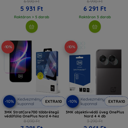
6 590 Ft
6 990 Ft
5 931 Ft
6 291 Ft
Raktáron > 5 darab
Raktáron 3 darab
-10%
-10%
Kedvezmény
Kedvezmény
-10%
-10%
EXTRA10
EXTRA10
kuponnal
kuponnal
3MK StratCore700 többrétegű
3MK objektívvédő üveg OnePlus
védőfólia OnePlus Nord 4-hez
Nord 4 4 db
8 090 Ft
3 290 Ft