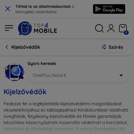
×
Töltsd le az alkalmazásunkat
a
könnyebb vásárláshoz.
0
Kijelzővédők
Szűrés
Gyors keresés
OnePlus Nord 4
Kijelzővédők
Fedezze fel a legfejlettebb kijelzővédelmi megoldásokat
okostelefonjához és táblagépéhez! Kínálatunkban található
üvegfóliák, folyékony kijelzővédők és filmek garantálják
készüléke képernyőjének maximális védelmét a karcokkal,
ütésekkel és törésekkel szemben. A precíz illeszkedésű és