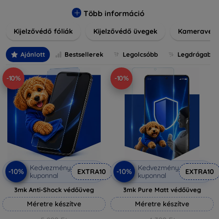
könnyen alkalmazható védelmeink nemcsak tartósságot,
hanem kristálytiszta képet is biztosítanak, megőrzi a
Több információ
készülék eredeti megjelenését. Válasszon különféle
Kijelzővédő fóliák
Kijelzővédő üvegek
Kameravéd
méretű és stílusú kijelzővédőink közül, hogy a
mindennapok során is nyugodtan használhassa eszközeit.
Legyen szó teljes fedésről vagy íves kijelzővédelemről, a
Ajánlott
Bestsellerek
Legolcsóbb
Legdrágabb
minőséget szem előtt tartva kínálunk megoldásokat
minden eszközre.
-10%
-10%
Kedvezmény
Kedvezmény
-10%
-10%
EXTRA10
EXTRA10
kuponnal
kuponnal
3mk Anti-Shock védőüveg
3mk Pure Matt védőüveg
Méretre készítve
Méretre készítve