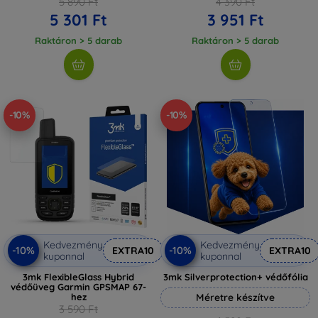
5 890 Ft
4 390 Ft
5 301 Ft
3 951 Ft
Raktáron > 5 darab
Raktáron > 5 darab
-10%
-10%
Kedvezmény
Kedvezmény
-10%
-10%
EXTRA10
EXTRA10
kuponnal
kuponnal
3mk FlexibleGlass Hybrid
3mk Silverprotection+ védőfólia
védőüveg Garmin GPSMAP 67-
hez
Méretre készítve
3 590 Ft