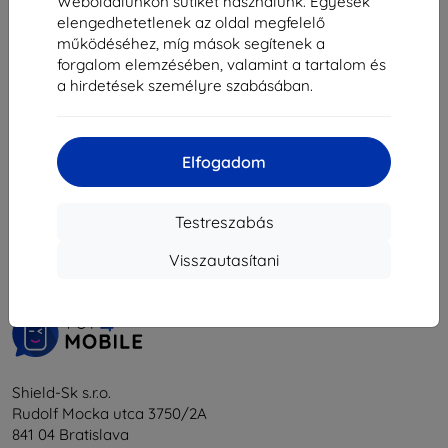
Weboldalunkon sütiket használunk. Egyesek
6 990 Ft
2 331 Ft
elengedhetetlenek az oldal megfelelő
6 291 Ft
működéséhez, míg mások segítenek a
Raktáron 2 darab
Raktáron 3 darab
forgalom elemzésében, valamint a tartalom és
a hirdetések személyre szabásában.
Elfogadom
1
-
6
Összes találat
6
.
Testreszabás
«
1
»
Visszautasítani
Shield-Sk s.r.o.
Rudolf Mocka utca 3750/2A
841 04 Bratislava