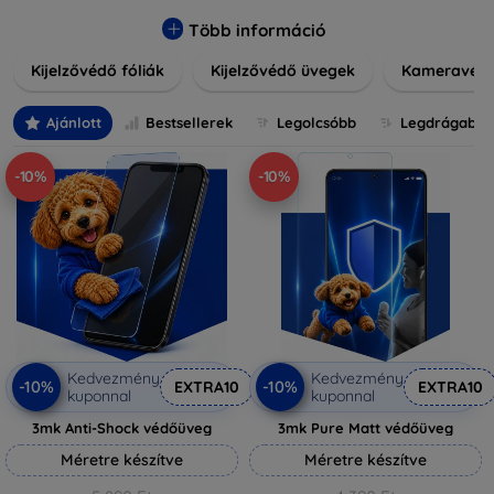
könnyen alkalmazható védelmeink nemcsak tartósságot,
hanem kristálytiszta képet is biztosítanak, megőrzi a
Több információ
készülék eredeti megjelenését. Válasszon különféle
Kijelzővédő fóliák
Kijelzővédő üvegek
Kameravéd
méretű és stílusú kijelzővédőink közül, hogy a
mindennapok során is nyugodtan használhassa eszközeit.
Legyen szó teljes fedésről vagy íves kijelzővédelemről, a
Ajánlott
Bestsellerek
Legolcsóbb
Legdrágabb
minőséget szem előtt tartva kínálunk megoldásokat
minden eszközre.
-10%
-10%
Kedvezmény
Kedvezmény
-10%
-10%
EXTRA10
EXTRA10
kuponnal
kuponnal
3mk Anti-Shock védőüveg
3mk Pure Matt védőüveg
Méretre készítve
Méretre készítve