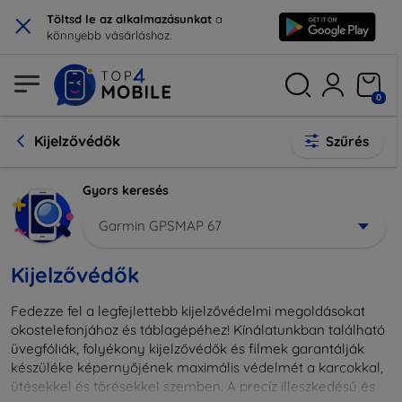
×
Töltsd le az alkalmazásunkat
a
könnyebb vásárláshoz.
0
Kijelzővédők
Szűrés
Gyors keresés
Garmin GPSMAP 67
Kijelzővédők
Fedezze fel a legfejlettebb kijelzővédelmi megoldásokat
okostelefonjához és táblagépéhez! Kínálatunkban található
üvegfóliák, folyékony kijelzővédők és filmek garantálják
készüléke képernyőjének maximális védelmét a karcokkal,
ütésekkel és törésekkel szemben. A precíz illeszkedésű és