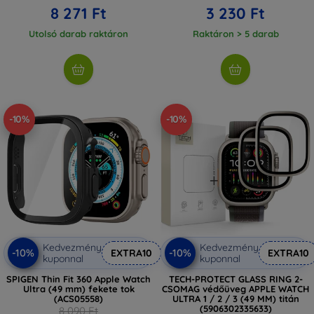
8 271 Ft
3 230 Ft
Utolsó darab raktáron
Raktáron > 5 darab
-10%
-10%
Kedvezmény
Kedvezmény
-10%
-10%
EXTRA10
EXTRA10
kuponnal
kuponnal
SPIGEN Thin Fit 360 Apple Watch
TECH-PROTECT GLASS RING 2-
Ultra (49 mm) fekete tok
CSOMAG védőüveg APPLE WATCH
(ACS05558)
ULTRA 1 / 2 / 3 (49 MM) titán
(5906302335633)
8 090 Ft