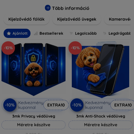
könnyen alkalmazható védelmeink nemcsak tartósságot,
hanem kristálytiszta képet is biztosítanak, megőrzi a
Több információ
készülék eredeti megjelenését. Válasszon különféle méretű
Kijelzővédő fóliák
Kijelzővédő üvegek
Kameravéd
és stílusú kijelzővédőink közül, hogy a mindennapok során is
nyugodtan használhassa eszközeit. Legyen szó teljes
fedésről vagy íves kijelzővédelemről, a minőséget szem
Ajánlott
Bestsellerek
Legolcsóbb
Legdrágabb
előtt tartva kínálunk megoldásokat minden eszközre.
-10%
-10%
Kedvezmény
Kedvezmény
-10%
-10%
EXTRA10
EXTRA10
kuponnal
kuponnal
3mk Privacy védőüveg
3mk Anti-Shock védőüveg
Méretre készítve
Méretre készítve