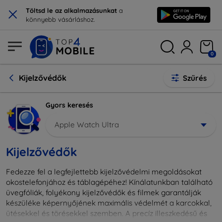
×
Töltsd le az alkalmazásunkat
a
könnyebb vásárláshoz.
0
Kijelzővédők
Szűrés
Gyors keresés
Apple Watch Ultra
Kijelzővédők
Fedezze fel a legfejlettebb kijelzővédelmi megoldásokat
okostelefonjához és táblagépéhez! Kínálatunkban található
üvegfóliák, folyékony kijelzővédők és filmek garantálják
készüléke képernyőjének maximális védelmét a karcokkal,
ütésekkel és törésekkel szemben. A precíz illeszkedésű és