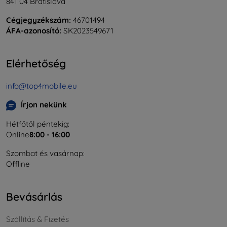
841 04 Bratislava
Cégjegyzékszám:
46701494
ÁFA-azonosító:
SK2023549671
Elérhetőség
info@top4mobile.eu
Írjon nekünk
Hétfőtől péntekig:
Online
8:00 - 16:00
Szombat és vasárnap:
Offline
Bevásárlás
Szállítás & Fizetés