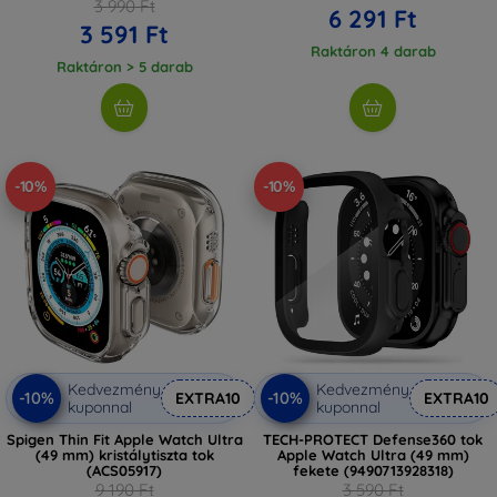
3 990 Ft
6 291 Ft
3 591 Ft
Raktáron 4 darab
Raktáron > 5 darab
-10%
-10%
Kedvezmény
Kedvezmény
-10%
-10%
EXTRA10
EXTRA10
kuponnal
kuponnal
Spigen Thin Fit Apple Watch Ultra
TECH-PROTECT Defense360 tok
(49 mm) kristálytiszta tok
Apple Watch Ultra (49 mm)
(ACS05917)
fekete (9490713928318)
9 190 Ft
3 590 Ft