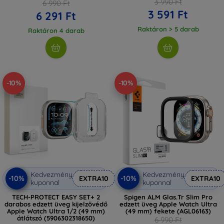
3 990 Ft
6 990 Ft
3 591 Ft
6 291 Ft
Raktáron > 5 darab
Raktáron 4 darab
-10%
-10%
Kedvezmény
Kedvezmény
-10%
-10%
EXTRA10
EXTRA10
kuponnal
kuponnal
TECH-PROTECT EASY SET+ 2
Spigen ALM Glas.Tr Slim Pro
darabos edzett üveg kijelzővédő
edzett üveg Apple Watch Ultra
Apple Watch Ultra 1/2 (49 mm)
(49 mm) fekete (AGL06163)
átlátszó (5906302318650)
6 990 Ft