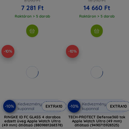
8 090 Ft
16 290 Ft
7 281 Ft
14 660 Ft
Raktáron > 5 darab
Raktáron > 5 darab
-10%
-10%
Kedvezmény
Kedvezmény
-10%
-10%
EXTRA10
EXTRA10
kuponnal
kuponnal
RINGKE ID FC GLASS 4 darabos
TECH-PROTECT Defense360 tok
edzett üveg Apple Watch Ultra
Apple Watch Ultra (49 mm)
(49 mm) átlátszó (8809881268378)
átlátszó (9490713928325)