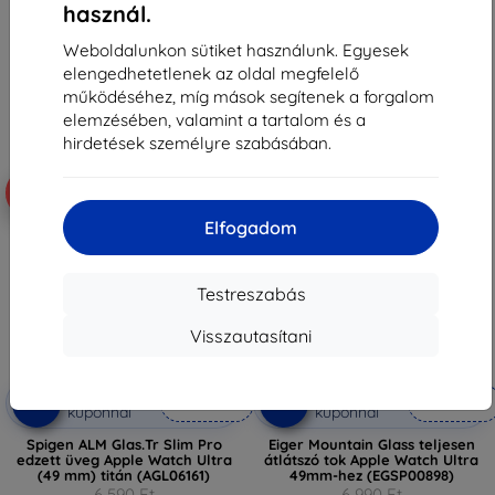
VIVIDCLEAR)
használ.
4 390 Ft
9 190 Ft
3 141 Ft
8 271 Ft
Weboldalunkon sütiket használunk. Egyesek
elengedhetetlenek az oldal megfelelő
Raktáron 2 darab
Raktáron > 5 darab
működéséhez, míg mások segítenek a forgalom
elemzésében, valamint a tartalom és a
hirdetések személyre szabásában.
-18%
-62%
Elfogadom
Testreszabás
Visszautasítani
Kedvezmény
Kedvezmény
-10%
-10%
EXTRA10
EXTRA10
kuponnal
kuponnal
Spigen ALM Glas.Tr Slim Pro
Eiger Mountain Glass teljesen
edzett üveg Apple Watch Ultra
átlátszó tok Apple Watch Ultra
(49 mm) titán (AGL06161)
49mm-hez (EGSP00898)
6 590 Ft
6 990 Ft