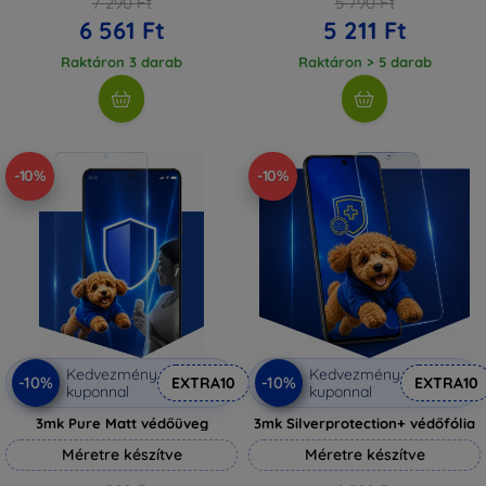
7 290 Ft
5 790 Ft
6 561 Ft
5 211 Ft
Raktáron 3 darab
Raktáron > 5 darab
-10%
-10%
Kedvezmény
Kedvezmény
-10%
-10%
EXTRA10
EXTRA10
kuponnal
kuponnal
3mk Pure Matt védőüveg
3mk Silverprotection+ védőfólia
Méretre készítve
Méretre készítve