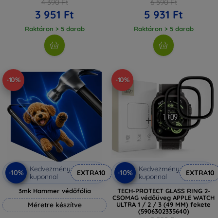
4 390 Ft
6 590 Ft
3 951 Ft
5 931 Ft
Raktáron > 5 darab
Raktáron > 5 darab
-10%
-10%
Kedvezmény
Kedvezmény
-10%
-10%
EXTRA10
EXTRA10
kuponnal
kuponnal
3mk Hammer védőfólia
TECH-PROTECT GLASS RING 2-
CSOMAG védőüveg APPLE WATCH
Méretre készítve
ULTRA 1 / 2 / 3 (49 MM) fekete
(5906302335640)