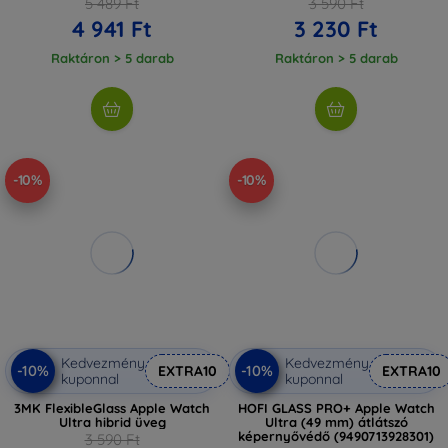
5 489 Ft
3 590 Ft
4 941 Ft
3 230 Ft
Raktáron > 5 darab
Raktáron > 5 darab
-10%
-10%
Kedvezmény
Kedvezmény
-10%
-10%
EXTRA10
EXTRA10
kuponnal
kuponnal
3MK FlexibleGlass Apple Watch
HOFI GLASS PRO+ Apple Watch
Ultra hibrid üveg
Ultra (49 mm) átlátszó
képernyővédő (9490713928301)
3 590 Ft