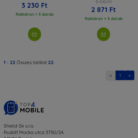
3 190 Ft
3 230 Ft
2 871 Ft
Raktáron > 5 darab
Raktáron > 5 darab
1
-
22
Összes találat
22
.
«
1
»
Shield-Sk s.r.o.
Rudolf Mocka utca 3750/2A