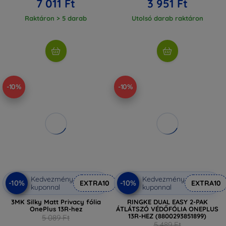
7 011 Ft
3 951 Ft
Raktáron > 5 darab
Utolsó darab raktáron
-10%
-10%
Kedvezmény
Kedvezmény
-10%
-10%
EXTRA10
EXTRA10
kuponnal
kuponnal
3MK Silky Matt Privacy fólia
RINGKE DUAL EASY 2-PAK
OnePlus 13R-hez
ÁTLÁTSZÓ VÉDŐFÓLIA ONEPLUS
13R-HEZ (8800293851899)
5 089 Ft
5 489 Ft