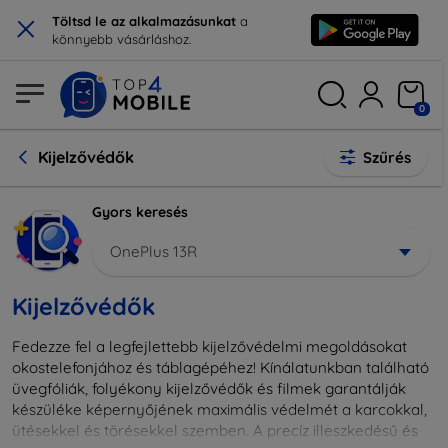
×
Töltsd le az alkalmazásunkat
a
könnyebb vásárláshoz.
0
Kijelzővédők
Szűrés
Gyors keresés
OnePlus 13R
Kijelzővédők
Fedezze fel a legfejlettebb kijelzővédelmi megoldásokat
okostelefonjához és táblagépéhez! Kínálatunkban található
üvegfóliák, folyékony kijelzővédők és filmek garantálják
készüléke képernyőjének maximális védelmét a karcokkal,
ütésekkel és törésekkel szemben. A precíz illeszkedésű és