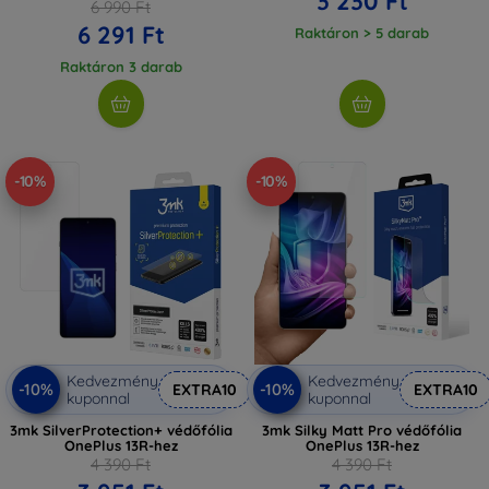
3 230 Ft
6 990 Ft
6 291 Ft
Raktáron > 5 darab
Raktáron 3 darab
-10%
-10%
Kedvezmény
Kedvezmény
-10%
-10%
EXTRA10
EXTRA10
kuponnal
kuponnal
3mk SilverProtection+ védőfólia
3mk Silky Matt Pro védőfólia
OnePlus 13R-hez
OnePlus 13R-hez
4 390 Ft
4 390 Ft