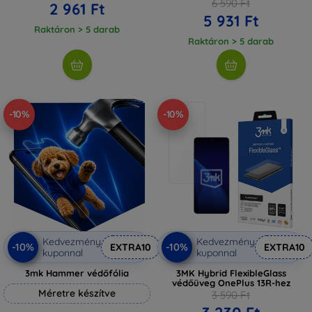
6 590 Ft
2 961 Ft
5 931 Ft
Raktáron > 5 darab
Raktáron > 5 darab
-10%
-10%
Kedvezmény
Kedvezmény
-10%
-10%
EXTRA10
EXTRA10
kuponnal
kuponnal
3mk Hammer védőfólia
3MK Hybrid FlexibleGlass
védőüveg OnePlus 13R-hez
Méretre készítve
3 590 Ft