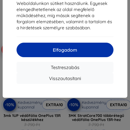
8 991 Ft
3 591 Ft
Weboldalunkon sütiket használunk. Egyesek
elengedhetetlenek az oldal megfelelő
Raktáron > 5 darab
Raktáron > 5 darab
működéséhez, míg mások segítenek a
forgalom elemzésében, valamint a tartalom és
a hirdetések személyre szabásában.
-10%
-49%
Elfogadom
Testreszabás
Visszautasítani
Kedvezmény
Kedvezmény
-10%
-10%
EXTRA10
EXTRA10
kuponnal
kuponnal
3mk 1UP védőfólia OnePlus 13R
3MK StratCore700 többrétegű
készülékhez
védőfólia OnePlus 13R-hez
7 790 Ft
7 790 Ft