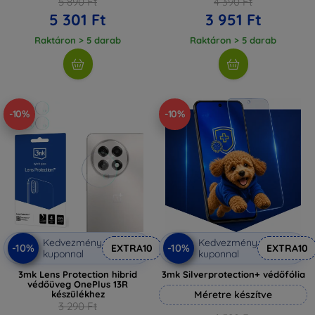
5 890 Ft
4 390 Ft
5 301 Ft
3 951 Ft
Raktáron > 5 darab
Raktáron > 5 darab
-10%
-10%
Kedvezmény
Kedvezmény
-10%
-10%
EXTRA10
EXTRA10
kuponnal
kuponnal
3mk Lens Protection hibrid
3mk Silverprotection+ védőfólia
védőüveg OnePlus 13R
készülékhez
Méretre készítve
3 290 Ft