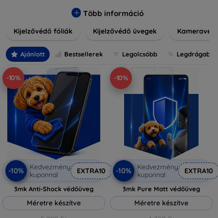
könnyen alkalmazható védelmeink nemcsak tartósságot,
hanem kristálytiszta képet is biztosítanak, megőrzi a
Több információ
készülék eredeti megjelenését. Válasszon különféle
Kijelzővédő fóliák
Kijelzővédő üvegek
Kameravéd
méretű és stílusú kijelzővédőink közül, hogy a
mindennapok során is nyugodtan használhassa eszközeit.
Legyen szó teljes fedésről vagy íves kijelzővédelemről, a
Ajánlott
Bestsellerek
Legolcsóbb
Legdrágabb
minőséget szem előtt tartva kínálunk megoldásokat
minden eszközre.
-10%
-10%
Kedvezmény
Kedvezmény
-10%
-10%
EXTRA10
EXTRA10
kuponnal
kuponnal
3mk Anti-Shock védőüveg
3mk Pure Matt védőüveg
Méretre készítve
Méretre készítve