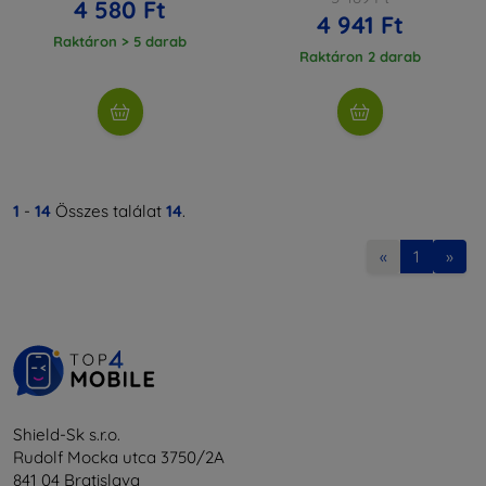
4 580 Ft
4 941 Ft
Raktáron > 5 darab
Raktáron 2 darab
1
-
14
Összes találat
14
.
«
1
»
Shield-Sk s.r.o.
Rudolf Mocka utca 3750/2A
841 04 Bratislava