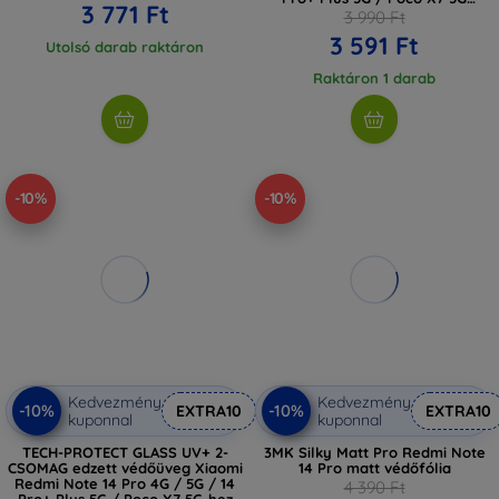
3 771 Ft
átlátszó (5906302361434)
3 990 Ft
3 591 Ft
Utolsó darab raktáron
Raktáron 1 darab
-10%
-10%
Kedvezmény
Kedvezmény
-10%
-10%
EXTRA10
EXTRA10
kuponnal
kuponnal
TECH-PROTECT GLASS UV+ 2-
3MK Silky Matt Pro Redmi Note
CSOMAG edzett védőüveg Xiaomi
14 Pro matt védőfólia
Redmi Note 14 Pro 4G / 5G / 14
4 390 Ft
Pro+ Plus 5G / Poco X7 5G-hez