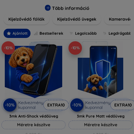
könnyen alkalmazható védelmeink nemcsak tartósságot,
hanem kristálytiszta képet is biztosítanak, megőrzi a
Több információ
készülék eredeti megjelenését. Válasszon különféle méretű
Kijelzővédő fóliák
Kijelzővédő üvegek
Kameravéd
és stílusú kijelzővédőink közül, hogy a mindennapok során is
nyugodtan használhassa eszközeit. Legyen szó teljes
fedésről vagy íves kijelzővédelemről, a minőséget szem
Ajánlott
Bestsellerek
Legolcsóbb
Legdrágabb
előtt tartva kínálunk megoldásokat minden eszközre.
-10%
-10%
Kedvezmény
Kedvezmény
-10%
-10%
EXTRA10
EXTRA10
kuponnal
kuponnal
3mk Anti-Shock védőüveg
3mk Pure Matt védőüveg
Méretre készítve
Méretre készítve