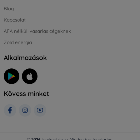
Blog
Kapcsolat
ÁFA nélküli vásárlás cégeknek
Zöld energia
Alkalmazások
Kövess minket
©
2026
top4mobile.hu. Minden jog fenntartva.