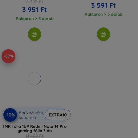
4 390 Ft
3 591 Ft
3 951 Ft
Raktáron > 5 darab
Raktáron > 5 darab
-67%
Kedvezmény
-10%
EXTRA10
kuponnal
3MK fólia 1UP Redmi Note 14 Pro
gaming fólia 3 db
11 489 Ft