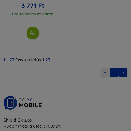
3 771 Ft
Utolsó darab raktáron
1
-
23
Összes találat
23
.
«
1
»
Shield-Sk s.r.o.
Rudolf Mocka utca 3750/2A