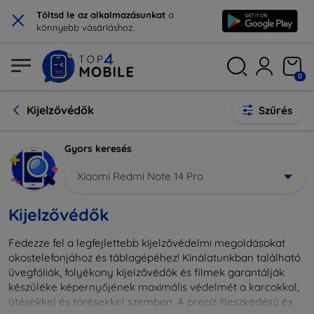
×
Töltsd le az alkalmazásunkat
a
könnyebb vásárláshoz.
0
Kijelzővédők
Szűrés
Gyors keresés
Xiaomi Redmi Note 14 Pro
Kijelzővédők
Fedezze fel a legfejlettebb kijelzővédelmi megoldásokat
okostelefonjához és táblagépéhez! Kínálatunkban található
üvegfóliák, folyékony kijelzővédők és filmek garantálják
készüléke képernyőjének maximális védelmét a karcokkal,
ütésekkel és törésekkel szemben. A precíz illeszkedésű és