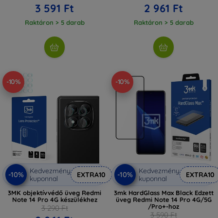
3 591 Ft
2 961 Ft
Raktáron > 5 darab
Raktáron > 5 darab
-10%
-10%
Kedvezmény
Kedvezmény
-10%
-10%
EXTRA10
EXTRA10
kuponnal
kuponnal
3MK objektívvédő üveg Redmi
3mk HardGlass Max Black Edzett
Note 14 Pro 4G készülékhez
üveg Redmi Note 14 Pro 4G/5G
/Pro+-hoz
3 290 Ft
3 590 Ft