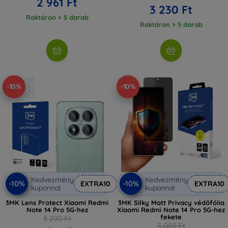
2 961 Ft
3 230 Ft
Raktáron > 5 darab
Raktáron > 5 darab
-10%
-10%
Kedvezmény
Kedvezmény
-10%
-10%
EXTRA10
EXTRA10
kuponnal
kuponnal
3MK Lens Protect Xiaomi Redmi
3MK Silky Matt Privacy védőfólia
Note 14 Pro 5G-hez
Xiaomi Redmi Note 14 Pro 5G-hez
fekete
3 290 Ft
5 089 Ft