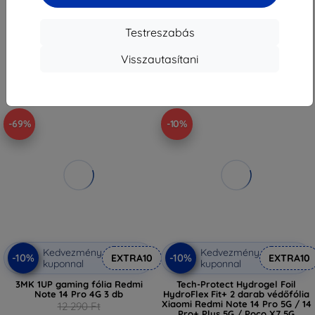
3 591 Ft
4 390 Ft
3 951 Ft
Raktáron > 5 darab
Testreszabás
Raktáron > 5 darab
Visszautasítani
-69%
-10%
Kedvezmény
Kedvezmény
-10%
-10%
EXTRA10
EXTRA10
kuponnal
kuponnal
3MK 1UP gaming fólia Redmi
Tech-Protect Hydrogel Foil
Note 14 Pro 4G 3 db
HydroFlex Fit+ 2 darab védőfólia
Xiaomi Redmi Note 14 Pro 5G / 14
12 290 Ft
Pro+ Plus 5G / Poco X7 5G