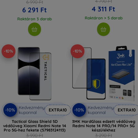
4 790 Ft
6 990 Ft
4 311 Ft
6 291 Ft
Raktáron > 5 darab
Raktáron 3 darab
-10%
-10%
Kedvezmény
Kedvezmény
-10%
-10%
EXTRA10
EXTRA10
kuponnal
kuponnal
Tactical Glass Shield 5D
3MK HardGlass edzett védőüveg
védőüveg Xiaomi Redmi Note 14
Redmi Note 14 PRO/14 PRO+ 5G
Pro 5G-hez fekete (57983124113)
készülékhez
3 990 Ft
3 290 Ft