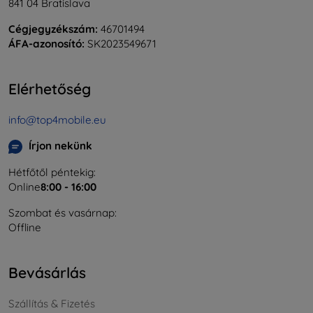
841 04 Bratislava
Cégjegyzékszám:
46701494
ÁFA-azonosító:
SK2023549671
Elérhetőség
info@top4mobile.eu
Írjon nekünk
Hétfőtől péntekig:
Online
8:00 - 16:00
Szombat és vasárnap:
Offline
Bevásárlás
Szállítás & Fizetés