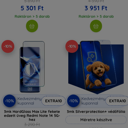
5 890 Ft
4 390 Ft
5 301 Ft
3 951 Ft
Raktáron > 5 darab
Raktáron > 5 darab
-10%
-10%
Kedvezmény
Kedvezmény
-10%
-10%
EXTRA10
EXTRA10
kuponnal
kuponnal
3mk HardGlass Max Lite fekete
3mk Silverprotection+ védőfólia
edzett üveg Redmi Note 14 5G-
hez
Méretre készítve
3 290 Ft