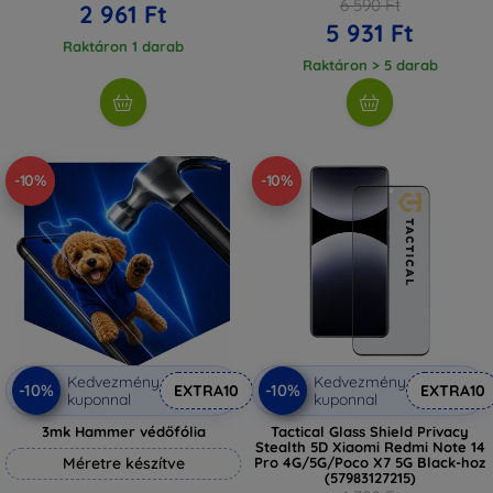
6 590 Ft
2 961 Ft
5 931 Ft
Raktáron 1 darab
Raktáron > 5 darab
-10%
-10%
Kedvezmény
Kedvezmény
-10%
-10%
EXTRA10
EXTRA10
kuponnal
kuponnal
3mk Hammer védőfólia
Tactical Glass Shield Privacy
Stealth 5D Xiaomi Redmi Note 14
Méretre készítve
Pro 4G/5G/Poco X7 5G Black-hoz
(57983127215)