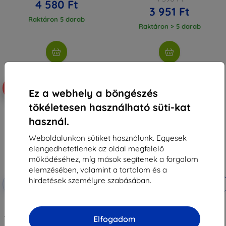
4 580 Ft
3 951 Ft
Raktáron 5 darab
Raktáron > 5 darab
-10%
-10%
Ez a webhely a böngészés
tökéletesen használható süti-kat
használ.
Weboldalunkon sütiket használunk. Egyesek
elengedhetetlenek az oldal megfelelő
működéséhez, míg mások segítenek a forgalom
elemzésében, valamint a tartalom és a
Kedvezmény
Kedvezmény
hirdetések személyre szabásában.
-10%
-10%
EXTRA10
EXTRA10
kuponnal
kuponnal
3MK SilverProtect+ nedves
3MK ARC+ teljes képernyős fólia
telepítésű antibakteriális
Redmi Note 14 Pro 4G-hez
védőfólia Redmi Note 14 Pro 4G-
3 990 Ft
Elfogadom
hez