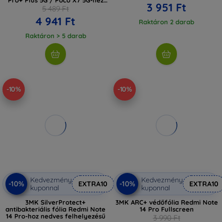
3 951 Ft
átlátszó (5906302361410)
5 489 Ft
4 941 Ft
Raktáron 2 darab
Raktáron > 5 darab
-10%
-10%
Kedvezmény
Kedvezmény
-10%
-10%
EXTRA10
EXTRA10
kuponnal
kuponnal
3MK SilverProtect+
3MK ARC+ védőfólia Redmi Note
antibakteriális fólia Redmi Note
14 Pro Fullscreen
14 Pro-hoz nedves felhelyezésű
3 990 Ft