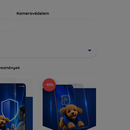
Kameravédelem
vezmények
-10%