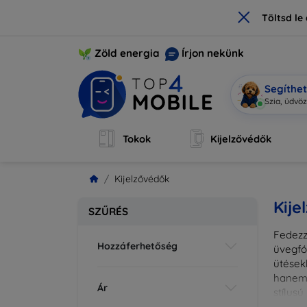
×
Töltsd l
Zöld energia
Írjon nekünk
Segíthe
Szia
|
Tokok
Kijelzővédők
Kijelzővédők
Kije
SZŰRÉS
Fedezz
Hozzáferhetőség
üvegfó
ütések
hanem 
Ár
stílus
fedésr