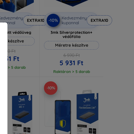
Kedvezmény
Kedvezmény
-10%
EXTRA10
EXTRA10
uponnal
kuponnal
e Matt védőüveg
3mk Silverprotection+
védőfólia
tre készítve
Méretre készítve
4 390 Ft
6 590 Ft
 951 Ft
5 931 Ft
ron > 5 darab
Raktáron > 5 darab
-10%