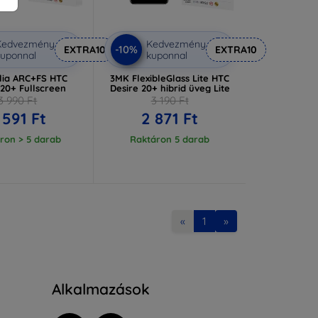
Kedvezmény
Kedvezmény
-10%
EXTRA10
EXTRA10
uponnal
kuponnal
lia ARC+FS HTC
3MK FlexibleGlass Lite HTC
 20+ Fullscreen
Desire 20+ hibrid üveg Lite
3 990 Ft
3 190 Ft
 591 Ft
2 871 Ft
ron > 5 darab
Raktáron 5 darab
«
1
»
Alkalmazások