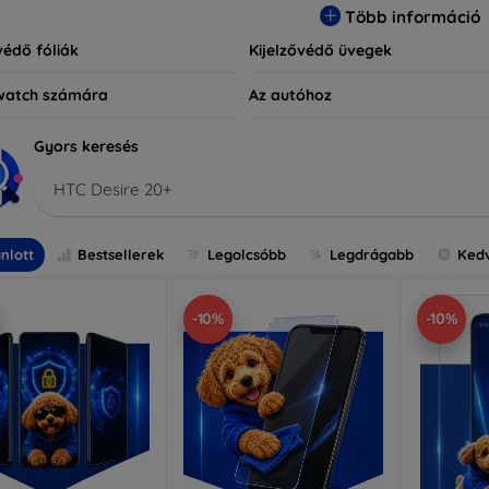
Több információ
védő fóliák
Kijelzővédő üvegek
watch számára
Az autóhoz
Gyors keresés
HTC Desire 20+
nlott
Bestsellerek
Legolcsóbb
Legdrágabb
Ked
-10%
-10%