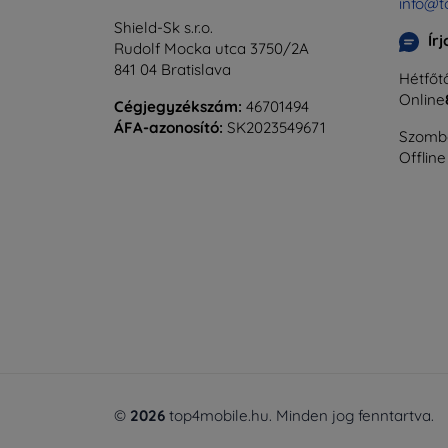
info@t
Shield-Sk s.r.o.
Ír
Rudolf Mocka utca 3750/2A
841 04 Bratislava
Hétfőtő
Online
Cégjegyzékszám:
46701494
ÁFA-azonosító:
SK2023549671
Szomba
Offline
©
2026
top4mobile.hu. Minden jog fenntartva.