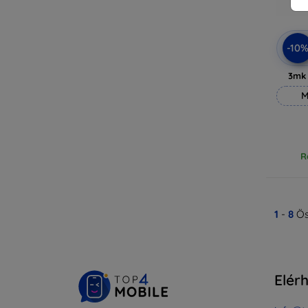
-10
3mk
M
R
1
-
8
Ös
Elér