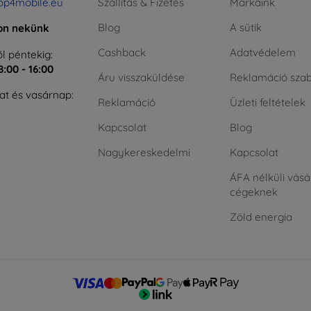
op4mobile.eu
Szállítás & Fizetés
Márkáink
Blog
A sütik
jon nekünk
Cashback
Adatvédelem
l péntekig:
8:00 - 16:00
Áru visszaküldése
Reklamáció szab
t és vasárnap:
Reklamáció
Üzleti feltételek
Kapcsolat
Blog
Nagykereskedelmi
Kapcsolat
ÁFA nélküli vásá
cégeknek
Zöld energia