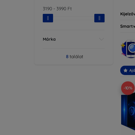
3190
-
3990
Ft
Kijelző
Smart
Márka
8
találat
Ajá
-10%