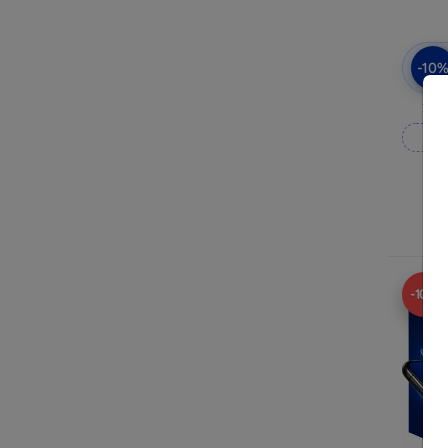
-10
3mk
M
R
-10%