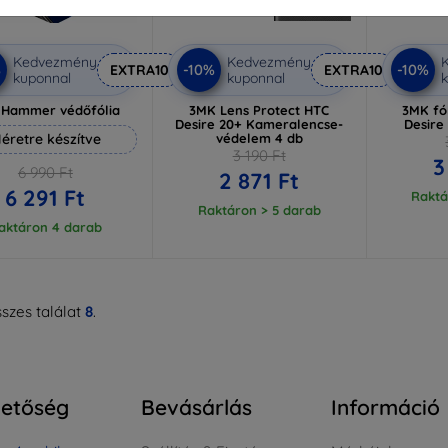
Kedvezmény
Kedvezmény
%
-10%
-10%
EXTRA10
EXTRA10
kuponnal
kuponnal
k
 Hammer védőfólia
3MK Lens Protect HTC
3MK fó
Desire 20+ Kameralencse-
Desire
éretre készítve
védelem 4 db
3 190 Ft
3
6 990 Ft
2 871 Ft
6 291 Ft
Raktá
Raktáron > 5 darab
aktáron 4 darab
szes találat
8
.
hetőség
Bevásárlás
Információ