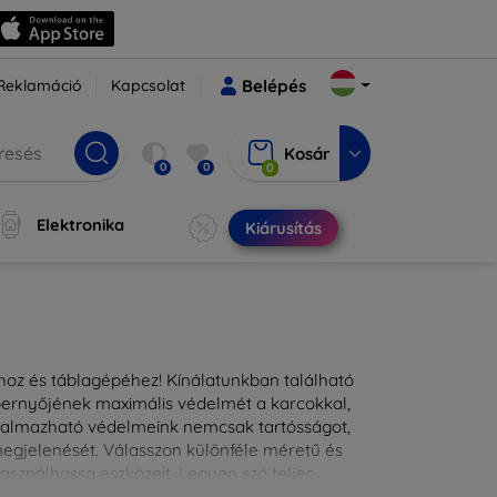
Reklamáció
Kapcsolat
Belépés
Kosár
0
0
0
Elektronika
Kiárusítás
ához és táblagépéhez! Kínálatunkban található
épernyőjének maximális védelmét a karcokkal,
lkalmazható védelmeink nemcsak tartósságot,
 megjelenését. Válasszon különféle méretű és
asználhassa eszközeit. Legyen szó teljes
kínálunk megoldásokat minden eszközre.