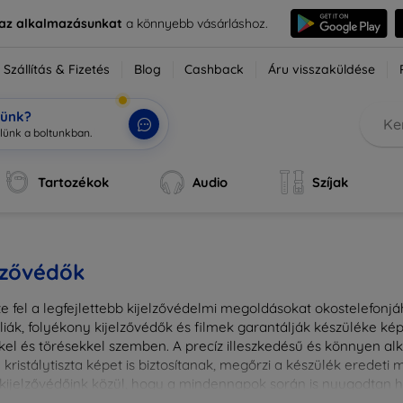
e az alkalmazásunkat
a könnyebb vásárláshoz.
Szállítás & Fizetés
Blog
Cashback
Áru visszaküldése
tünk?
Tartozékok
Audio
Szíjak
lzővédők
e fel a legfejlettebb kijelzővédelmi megoldásokat okostelefonj
liák, folyékony kijelzővédők és filmek garantálják készüléke k
kel és törésekkel szemben. A precíz illeszkedésű és könnyen a
kristálytiszta képet is biztosítanak, megőrzi a készülék eredeti
ú kijelzővédőink közül, hogy a mindennapok során is nyugodtan h
ől vagy íves kijelzővédelemről, a minőséget szem előtt tartva 