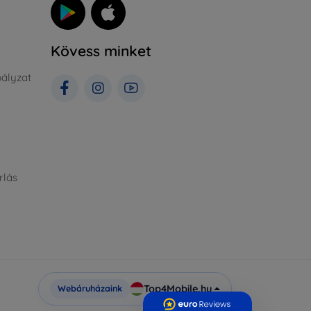
Kövess minket
ályzat
rlás
Top4Mobile.hu
Webáruházaink