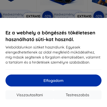
Kedvezmény
Kedvezmény
%
-10%
-10%
EXTRA10
EXTRA10
kuponnal
kuponnal
k
 Privacy védőüveg
3mk Anti-Shock védőüveg
3mk Pur
Ez a webhely a böngészés tökéletesen
éretre készítve
Méretre készítve
Mére
használható süti-kat használ.
7 390 Ft
5 890 Ft
6 651 Ft
5 301 Ft
3
Weboldalunkon sütiket használunk. Egyesek
elengedhetetlenek az oldal megfelelő működéséhez,
aktáron 2 darab
Raktáron > 5 darab
Raktá
míg mások segítenek a forgalom elemzésében, valamint
a tartalom és a hirdetések személyre szabásában.
-10%
-10%
Elfogadom
Visszautasítani
Testreszabás