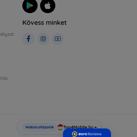
Kövess minket
ályzat
rlás
Top4Mobile.hu
Webáruházaink