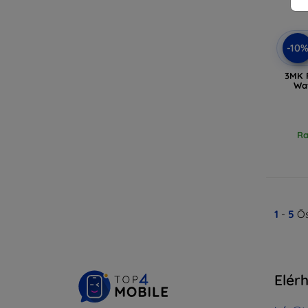
-10
3MK F
Wat
Ra
1
-
5
Ös
Elér