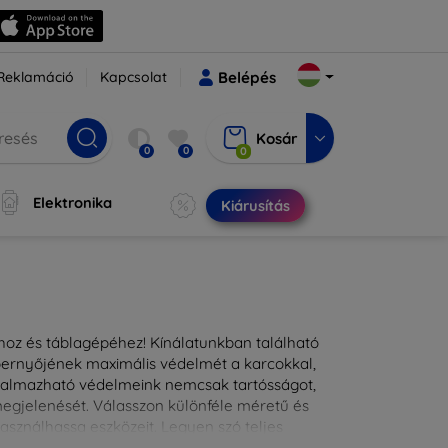
Reklamáció
Kapcsolat
Belépés
Kosár
0
0
0
Elektronika
Kiárusítás
ához és táblagépéhez! Kínálatunkban található
épernyőjének maximális védelmét a karcokkal,
lkalmazható védelmeink nemcsak tartósságot,
 megjelenését. Válasszon különféle méretű és
asználhassa eszközeit. Legyen szó teljes
kínálunk megoldásokat minden eszközre.