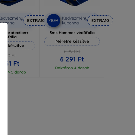
Kedvezmény
Kedvezmény
-10%
EXTRA10
EXTRA10
uponnal
kuponnal
lverprotection+
3mk Hammer védőfólia
védőfólia
Méretre készítve
tre készítve
6 990 Ft
6 590 Ft
6 291 Ft
 931 Ft
Raktáron 4 darab
ron > 5 darab