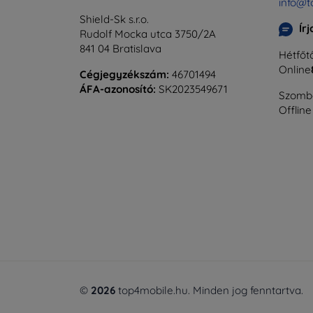
info@t
Shield-Sk s.r.o.
Ír
Rudolf Mocka utca 3750/2A
841 04 Bratislava
Hétfőtő
Online
Cégjegyzékszám:
46701494
ÁFA-azonosító:
SK2023549671
Szomba
Offline
©
2026
top4mobile.hu. Minden jog fenntartva.