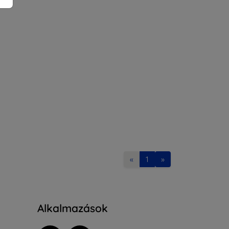
«
1
»
Alkalmazások