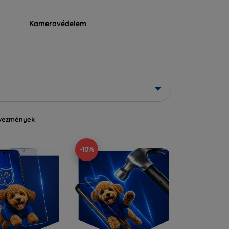
Kameravédelem
vezmények
-10%