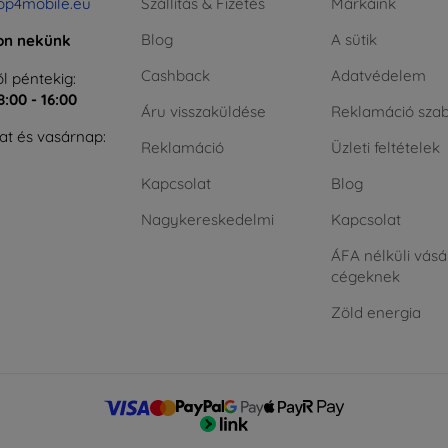
op4mobile.eu
Szállítás & Fizetés
Márkáink
Blog
A sütik
jon nekünk
Cashback
Adatvédelem
l péntekig:
8:00 - 16:00
Áru visszaküldése
Reklamáció szab
t és vasárnap:
Reklamáció
Üzleti feltételek
Kapcsolat
Blog
Nagykereskedelmi
Kapcsolat
ÁFA nélküli vásá
cégeknek
Zöld energia