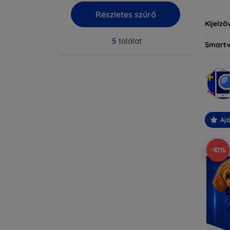
Részletes szűrő
Kijelző
5
találat
Smart
Ajá
-10%