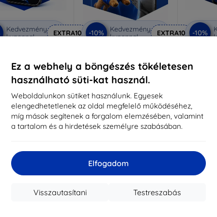
Kedvezmény
Kedvezmény
%
-10%
-10%
EXTRA10
EXTRA10
kuponnal
kuponnal
k
nti-Shock védőüveg
3mk Pure Matt védőüveg
3mk Si
Ez a webhely a böngészés tökéletesen
éretre készítve
Méretre készítve
Mére
használható süti-kat használ.
5 890 Ft
4 390 Ft
5 301 Ft
3 951 Ft
Weboldalunkon sütiket használunk. Egyesek
5
elengedhetetlenek az oldal megfelelő működéséhez,
ktáron > 5 darab
Raktáron > 5 darab
míg mások segítenek a forgalom elemzésében, valamint
Raktá
a tartalom és a hirdetések személyre szabásában.
Elfogadom
Visszautasítani
Testreszabás