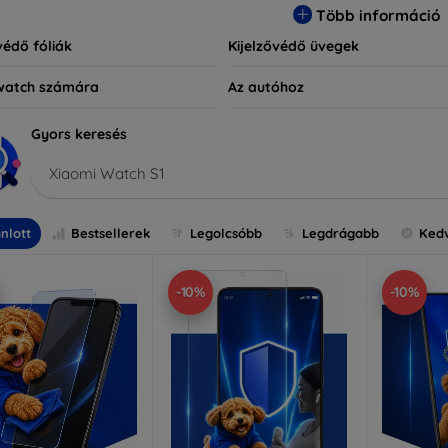
Több információ
védő fóliák
Kijelzővédő üvegek
watch számára
Az autóhoz
Gyors keresés
Xiaomi Watch S1
nlott
Bestsellerek
Legolcsóbb
Legdrágabb
Ked
-10%
-10%