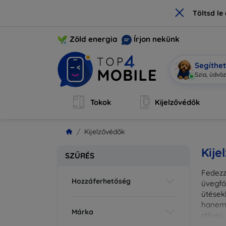
×
Töltsd l
Zöld energia
Írjon nekünk
Segíthe
Mob
|
Tokok
Kijelzővédők
Kijelzővédők
Kije
SZŰRÉS
Fedezz
Hozzáferhetőség
üvegfó
ütések
hanem 
Márka
stílus
fedésr