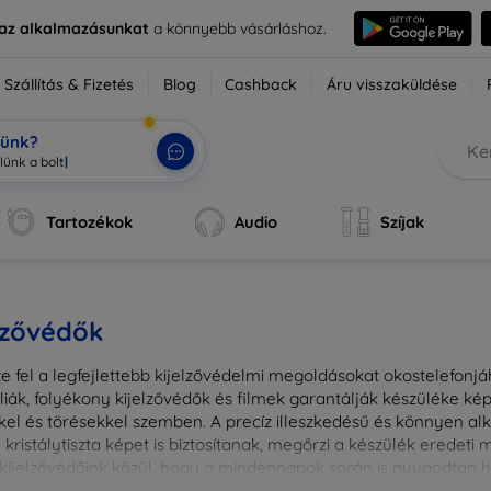
e az alkalmazásunkat
a könnyebb vásárláshoz.
Szállítás & Fizetés
Blog
Cashback
Áru visszaküldése
tünk?
Tartozékok
Audio
Szíjak
lzővédők
e fel a legfejlettebb kijelzővédelmi megoldásokat okostelefonj
liák, folyékony kijelzővédők és filmek garantálják készüléke k
kel és törésekkel szemben. A precíz illeszkedésű és könnyen a
kristálytiszta képet is biztosítanak, megőrzi a készülék eredeti
ú kijelzővédőink közül, hogy a mindennapok során is nyugodtan h
ől vagy íves kijelzővédelemről, a minőséget szem előtt tartva 