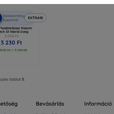
Kedvezmény
%
EXTRA10
kuponnal
lexibleGlass Xiaomi
ch S1 hibrid üveg
3 590 Ft
3 230 Ft
ktáron > 5 darab
szes találat
5
.
hetőség
Bevásárlás
Információ