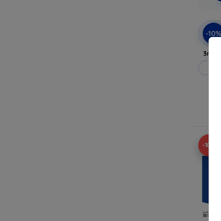
-10
3mk A
M
Ra
-10%