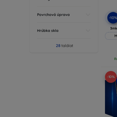
Povrchová úprava
-10
3mk
Hrúbka skla
M
28
találat
R
-10%