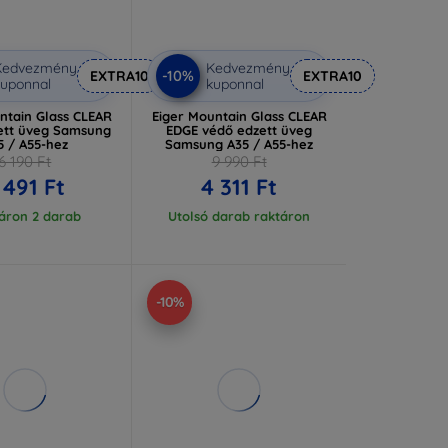
Kedvezmény
Kedvezmény
-10%
EXTRA10
EXTRA10
uponnal
kuponnal
ntain Glass CLEAR
Eiger Mountain Glass CLEAR
ett üveg Samsung
EDGE védő edzett üveg
5 / A55-hez
Samsung A35 / A55-hez
6 190 Ft
9 990 Ft
 491 Ft
4 311 Ft
áron 2 darab
Utolsó darab raktáron
-10%