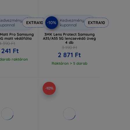
Kedvezmény
Kedvezmény
-10%
EXTRA10
EXTRA10
uponnal
kuponnal
 Matt Pro Samsung
3MK Lens Protect Samsung
5G matt védőfólia
A35/A55 5G lencsevédő üveg
4 db
4 390 Ft
3 190 Ft
 241 Ft
2 871 Ft
 darab raktáron
Raktáron > 5 darab
-10%