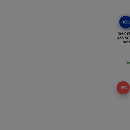
-10
3MK F
A35 5G
szé
Ra
-19%