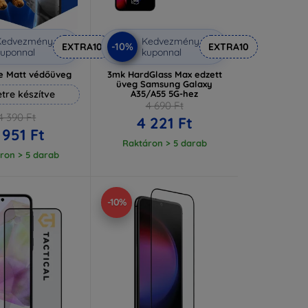
Kedvezmény
Kedvezmény
-10%
EXTRA10
EXTRA10
uponnal
kuponnal
e Matt védőüveg
3mk HardGlass Max edzett
üveg Samsung Galaxy
tre készítve
A35/A55 5G-hez
4 690 Ft
4 390 Ft
4 221 Ft
 951 Ft
Raktáron > 5 darab
ron > 5 darab
-10%