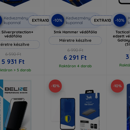
Kedvezmény
Kedvezmény
%
-10%
-10%
EXTRA10
EXTRA10
kuponnal
kuponnal
k
 Silverprotection+
3mk Hammer védőfólia
Tactica
védőfólia
edzett v
Méretre készítve
Galaxy
éretre készítve
(5
6 990 Ft
6 590 Ft
3
6 291 Ft
5 931 Ft
Raktá
Raktáron 4 darab
ktáron > 5 darab
-10%
-10%