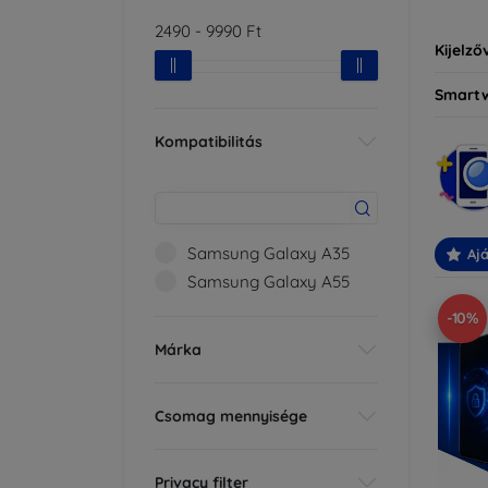
2490
-
9990
Ft
Kijelző
Smart
Kompatibilitás
Samsung Galaxy A35
Ajá
Samsung Galaxy A55
-10%
Márka
Csomag mennyisége
Privacy filter