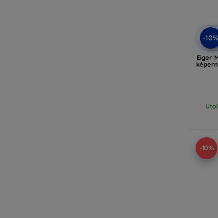
-10
Eiger 
képer
Uto
-10%