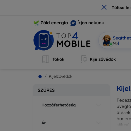
×
Töltsd l
Zöld energia
Írjon nekünk
Segíthe
Mobi vagyo
Tokok
Kijelzővédők
Kijelzővédők
Kije
SZŰRÉS
Fedezz
Hozzáferhetőség
üvegfó
ütések
hanem 
Ár
stílus
fedésr