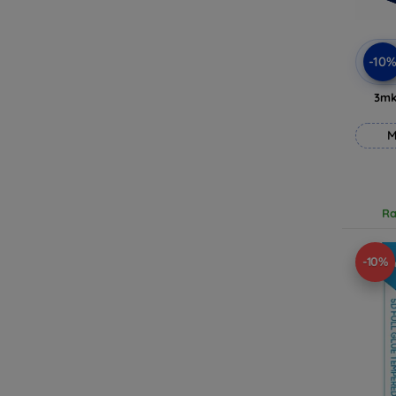
-10
3mk
M
Ra
-10%