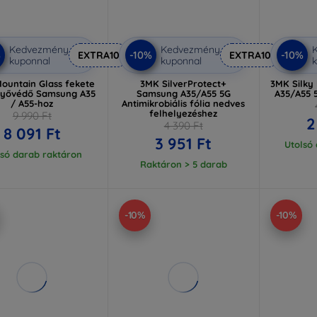
Kedvezmény
Kedvezmény
%
-10%
-10%
EXTRA10
EXTRA10
kuponnal
kuponnal
k
Mountain Glass fekete
3MK SilverProtect+
3MK Silky
nyővédő Samsung A35
Samsung A35/A55 5G
A35/A55 
/ A55-hoz
Antimikrobiális fólia nedves
felhelyezéshez
9 990 Ft
2
4 390 Ft
8 091 Ft
3 951 Ft
Utolsó
lsó darab raktáron
Raktáron > 5 darab
-10%
-10%