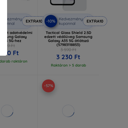
Kedvezmény
Kedvezmény
-10%
EXTRA10
EXTRA10
uponnal
kuponnal
 Matt adatvédelmi
Tactical Glass Shield 2.5D
Samsung Galaxy
edzett védőüveg Samsung
/A55 5G-hez
Galaxy A35 5G átlátszó
(57983118853)
5 089 Ft
3 590 Ft
 680 Ft
3 230 Ft
 darab raktáron
Raktáron > 5 darab
-57%