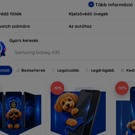
Több információ
védő fóliák
Kijelzővédő üvegek
watch számára
Az autóhoz
Gyors keresés
Samsung Galaxy A35
nlott
Bestsellerek
Legolcsóbb
Legdrágabb
Ked
-10%
-10%