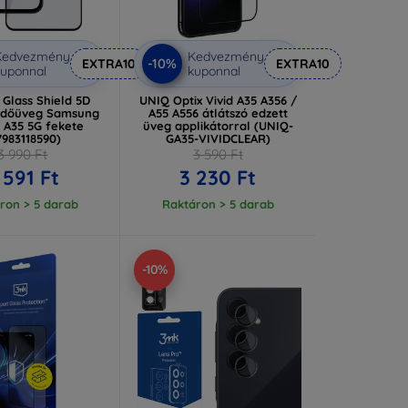
Kedvezmény
Kedvezmény
-10%
EXTRA10
EXTRA10
uponnal
kuponnal
l Glass Shield 5D
UNIQ Optix Vivid A35 A356 /
édőüveg Samsung
A55 A556 átlátszó edzett
 A35 5G fekete
üveg applikátorral (UNIQ-
7983118590)
GA35-VIVIDCLEAR)
3 990 Ft
3 590 Ft
 591 Ft
3 230 Ft
ron > 5 darab
Raktáron > 5 darab
-10%