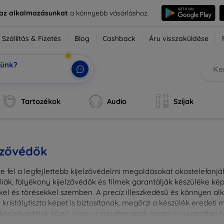
e az alkalmazásunkat
a könnyebb vásárláshoz.
Szállítás & Fizetés
Blog
Cashback
Áru visszaküldése
tünk?
k, a te
|
Tartozékok
Audio
Szíjak
lzővédők
e fel a legfejlettebb kijelzővédelmi megoldásokat okostelefonj
liák, folyékony kijelzővédők és filmek garantálják készüléke k
kel és törésekkel szemben. A precíz illeszkedésű és könnyen a
kristálytiszta képet is biztosítanak, megőrzi a készülék eredeti
ú kijelzővédőink közül, hogy a mindennapok során is nyugodtan h
ől vagy íves kijelzővédelemről, a minőséget szem előtt tartva 