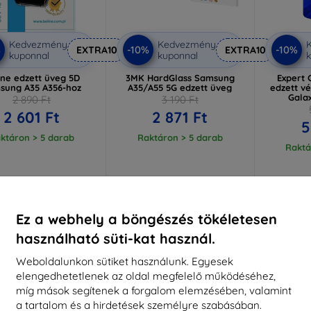
Kedvezmény
Kedvezmény
%
-10%
-10%
EXTRA10
EXTRA10
kuponnal
kuponnal
k
ine edzett üveg 5D
3MK HardGlass Samsung
Expert 
sung A35 A356-hoz
A35/A55 5G edzett üveg
edzett v
Gala
2 890 Ft
3 190 Ft
2 601 Ft
2 871 Ft
5
ktáron > 5 darab
Raktáron > 5 darab
Raktá
-10%
-28%
Ez a webhely a böngészés tökéletesen
használható süti-kat használ.
Weboldalunkon sütiket használunk. Egyesek
elengedhetetlenek az oldal megfelelő működéséhez,
míg mások segítenek a forgalom elemzésében, valamint
a tartalom és a hirdetések személyre szabásában.