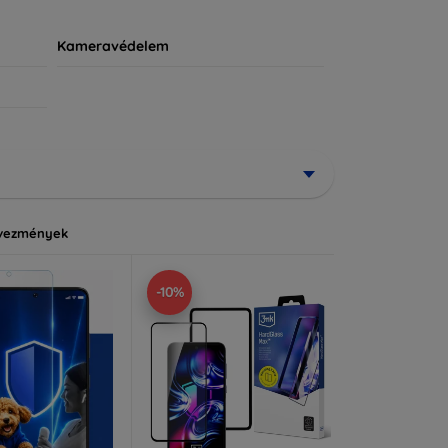
Kameravédelem
vezmények
-10%