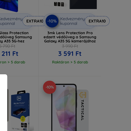
Kedvezmény
Kedvezmény
-10%
EXTRA10
EXTRA10
uponnal
kuponnal
Glass Protection
3mk Lens Protection Pro
édőüveg Samsung
edzett védőüveg a Samsung
xy A35 5G-hez
Galaxy A35 5G kamerájához
5 790 Ft
3 990 Ft
 211 Ft
3 591 Ft
ron > 5 darab
Raktáron > 5 darab
-10%