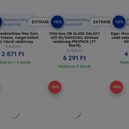
Kedvezmény
Kedvezmény
%
-10%
-10%
EXTRA10
EXTRA10
kuponnal
kuponnal
k
lexibleGlass Max Sam
Otterbox OB GLASS GALAXY
Eiger Mou
 fekete, megerősített
A35 5G/SAMSUNG átlátszó
védő edz
lű hibrid védőüveg
védőüveg PROPACK (77-
A3
95479)
3 190 Ft
6 990 Ft
2 871 Ft
4
6 291 Ft
ktáron > 5 darab
Rakt
Raktáron 3 darab
-10%
-49%