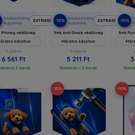
Kedvezmény
Kedvezmény
%
-10%
-10%
EXTRA10
EXTRA10
kuponnal
kuponnal
k
 Privacy védőüveg
3mk Anti-Shock védőüveg
3mk Pur
éretre készítve
Méretre készítve
Mére
7 290 Ft
5 790 Ft
6 561 Ft
5 211 Ft
3
aktáron 3 darab
Raktáron > 5 darab
Raktá
-10%
-10%