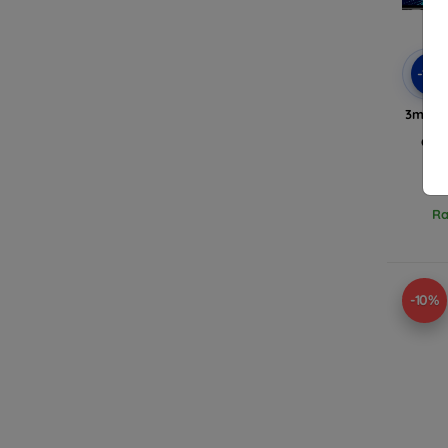
-10
3mk Fl
edz
Gal
Ra
-10%