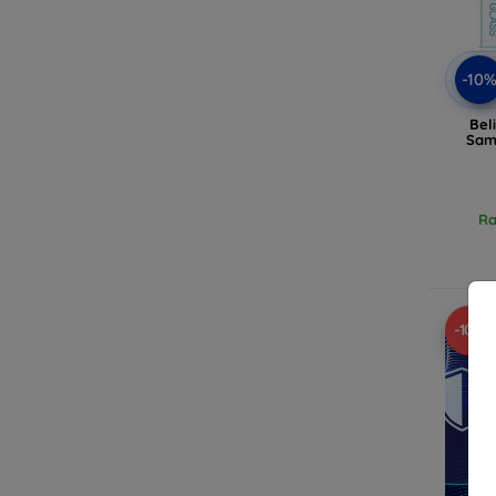
-10
Bel
Sam
Ra
-10%