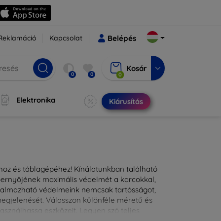
Reklamáció
Kapcsolat
Belépés
Kosár
0
0
0
Elektronika
Kiárusítás
ához és táblagépéhez! Kínálatunkban található
épernyőjének maximális védelmét a karcokkal,
lkalmazható védelmeink nemcsak tartósságot,
 megjelenését. Válasszon különféle méretű és
asználhassa eszközeit. Legyen szó teljes
kínálunk megoldásokat minden eszközre.