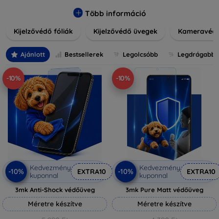
könnyen alkalmazható védelmeink nemcsak tartósságot,
hanem kristálytiszta képet is biztosítanak, megőrzi a
Több információ
készülék eredeti megjelenését. Válasszon különféle méretű
Kijelzővédő fóliák
Kijelzővédő üvegek
Kameravéd
és stílusú kijelzővédőink közül, hogy a mindennapok során is
nyugodtan használhassa eszközeit. Legyen szó teljes
fedésről vagy íves kijelzővédelemről, a minőséget szem
Ajánlott
Bestsellerek
Legolcsóbb
Legdrágabb
előtt tartva kínálunk megoldásokat minden eszközre.
-10%
-10%
Kedvezmény
Kedvezmény
-10%
-10%
EXTRA10
EXTRA10
kuponnal
kuponnal
3mk Anti-Shock védőüveg
3mk Pure Matt védőüveg
Méretre készítve
Méretre készítve