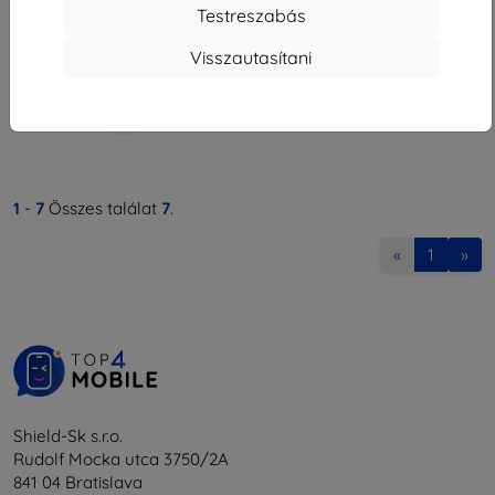
3 230 Ft
Testreszabás
Raktáron > 5 darab
Visszautasítani
1
-
7
Összes találat
7
.
«
1
»
Shield-Sk s.r.o.
Rudolf Mocka utca 3750/2A
841 04 Bratislava