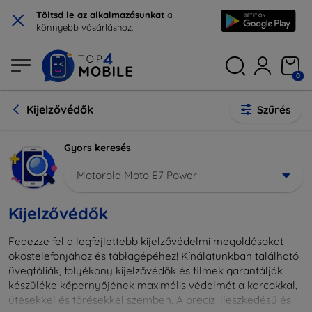
×
Töltsd le az alkalmazásunkat
a
könnyebb vásárláshoz.
0
Kijelzővédők
Szűrés
Gyors keresés
Motorola Moto E7 Power
Kijelzővédők
Fedezze fel a legfejlettebb kijelzővédelmi megoldásokat
okostelefonjához és táblagépéhez! Kínálatunkban található
üvegfóliák, folyékony kijelzővédők és filmek garantálják
készüléke képernyőjének maximális védelmét a karcokkal,
ütésekkel és törésekkel szemben. A precíz illeszkedésű és