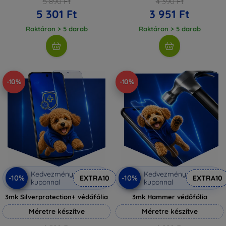
5 890 Ft
4 390 Ft
5 301 Ft
3 951 Ft
Raktáron > 5 darab
Raktáron > 5 darab
-10%
-10%
Kedvezmény
Kedvezmény
-10%
-10%
EXTRA10
EXTRA10
kuponnal
kuponnal
3mk Silverprotection+ védőfólia
3mk Hammer védőfólia
Méretre készítve
Méretre készítve