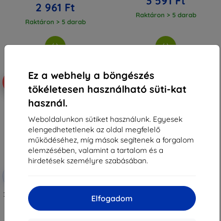
3 591 Ft
2 961 Ft
Raktáron > 5 darab
Raktáron > 5 darab
Ez a webhely a böngészés
-10%
tökéletesen használható süti-kat
használ.
Weboldalunkon sütiket használunk. Egyesek
elengedhetetlenek az oldal megfelelő
működéséhez, míg mások segítenek a forgalom
elemzésében, valamint a tartalom és a
hirdetések személyre szabásában.
Kedvezmény
-10%
EXTRA10
kuponnal
3MK FlexibleGlass Motorola Moto
Elfogadom
E7 Power Hybrid Glass
(5903108371704)
3 590 Ft