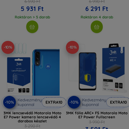
6 590 Ft
6 990 Ft
5 931 Ft
6 291 Ft
Raktáron > 5 darab
Raktáron 4 darab
-10%
-10%
Kedvezmény
Kedvezmény
-10%
-10%
EXTRA10
EXTRA10
kuponnal
kuponnal
3MK lencsevédő Motorola Moto
3MK fólia ARC+ FS Motorola Moto
E7 Power kamera lencsevédő 4
E7 Power Fullscreen
darabos készlet
3 990 Ft
3 290 Ft