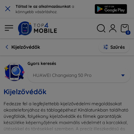
×
Töltsd le az alkalmazásunkat
a
könnyebb vásárláshoz.
0
Kijelzővédők
Szűrés
Gyors keresés
HUAWEI Changxiang 50 Pro
Kijelzővédők
Fedezze fel a legfejlettebb kijelzővédelmi megoldásokat
okostelefonjához és táblagépéhez! Kínálatunkban található
üvegfóliák, folyékony kijelzővédők és filmek garantálják
készüléke képernyőjének maximális védelmét a karcokkal,
ütésekkel és törésekkel szemben. A precíz illeszkedésű és