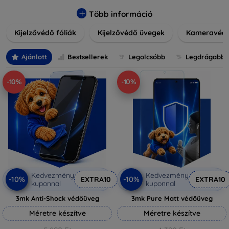
könnyen alkalmazható védelmeink nemcsak tartósságot,
hanem kristálytiszta képet is biztosítanak, megőrzi a
Több információ
készülék eredeti megjelenését. Válasszon különféle méretű
Kijelzővédő fóliák
Kijelzővédő üvegek
Kameravéd
és stílusú kijelzővédőink közül, hogy a mindennapok során is
nyugodtan használhassa eszközeit. Legyen szó teljes
fedésről vagy íves kijelzővédelemről, a minőséget szem
Ajánlott
Bestsellerek
Legolcsóbb
Legdrágabb
előtt tartva kínálunk megoldásokat minden eszközre.
-10%
-10%
Kedvezmény
Kedvezmény
-10%
-10%
EXTRA10
EXTRA10
kuponnal
kuponnal
3mk Anti-Shock védőüveg
3mk Pure Matt védőüveg
Méretre készítve
Méretre készítve