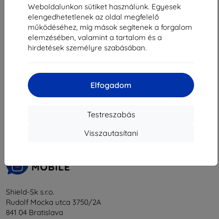
981 Ft
Weboldalunkon sütiket használunk. Egyesek
Raktáron 2 darab
elengedhetetlenek az oldal megfelelő
működéséhez, míg mások segítenek a forgalom
elemzésében, valamint a tartalom és a
hirdetések személyre szabásában.
Elfogadom
1
-
5
Összes találat
5
.
«
1
»
Testreszabás
Visszautasítani
Shield-Sk s.r.o.
Rudolf Mocka utca 3750/2A
841 04 Bratislava