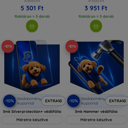
5 890 Ft
4 390 Ft
5 301 Ft
3 951 Ft
Raktáron > 5 darab
Raktáron > 5 darab
-10%
-10%
Kedvezmény
Kedvezmény
-10%
-10%
EXTRA10
EXTRA10
kuponnal
kuponnal
3mk Silverprotection+ védőfólia
3mk Hammer védőfólia
Méretre készítve
Méretre készítve