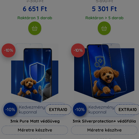
7 390 Ft
5 890 Ft
6 651 Ft
5 301 Ft
Raktáron 3 darab
Raktáron > 5 darab
-10%
-10%
Kedvezmény
Kedvezmény
-10%
-10%
EXTRA10
EXTRA10
kuponnal
kuponnal
3mk Pure Matt védőüveg
3mk Silverprotection+ védőfólia
Méretre készítve
Méretre készítve