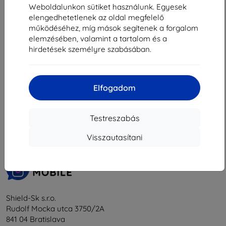
3 230 Ft
6 990 Ft
Weboldalunkon sütiket használunk. Egyesek
6 291 Ft
Raktáron > 5 darab
elengedhetetlenek az oldal megfelelő
működéséhez, míg mások segítenek a forgalom
Raktáron 4 darab
elemzésében, valamint a tartalom és a
hirdetések személyre szabásában.
Elfogadom
1
-
6
Összes találat
6
.
«
1
»
Testreszabás
Visszautasítani
Shield-Sk s.r.o.
Rudolf Mocka utca 3750/2A
841 04 Bratislava