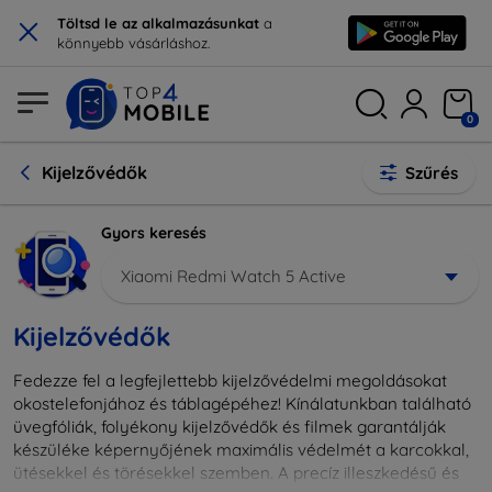
×
Töltsd le az alkalmazásunkat
a
könnyebb vásárláshoz.
0
Kijelzővédők
Szűrés
Gyors keresés
Xiaomi Redmi Watch 5 Active
Kijelzővédők
Fedezze fel a legfejlettebb kijelzővédelmi megoldásokat
okostelefonjához és táblagépéhez! Kínálatunkban található
üvegfóliák, folyékony kijelzővédők és filmek garantálják
készüléke képernyőjének maximális védelmét a karcokkal,
ütésekkel és törésekkel szemben. A precíz illeszkedésű és