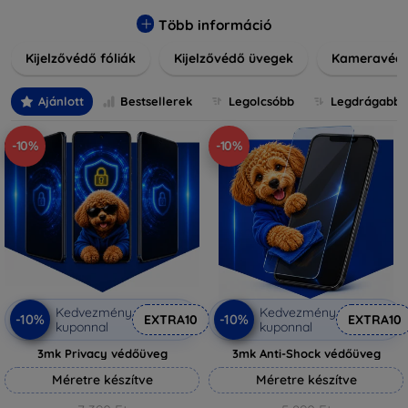
könnyen alkalmazható védelmeink nemcsak tartósságot,
hanem kristálytiszta képet is biztosítanak, megőrzi a
Több információ
készülék eredeti megjelenését. Válasszon különféle méretű
Kijelzővédő fóliák
Kijelzővédő üvegek
Kameravéd
és stílusú kijelzővédőink közül, hogy a mindennapok során is
nyugodtan használhassa eszközeit. Legyen szó teljes
fedésről vagy íves kijelzővédelemről, a minőséget szem
Ajánlott
Bestsellerek
Legolcsóbb
Legdrágabb
előtt tartva kínálunk megoldásokat minden eszközre.
-10%
-10%
Kedvezmény
Kedvezmény
-10%
-10%
EXTRA10
EXTRA10
kuponnal
kuponnal
3mk Privacy védőüveg
3mk Anti-Shock védőüveg
Méretre készítve
Méretre készítve