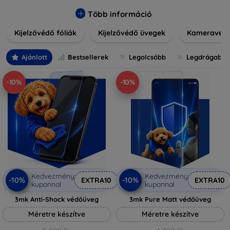
könnyen alkalmazható védelmeink nemcsak tartósságot,
hanem kristálytiszta képet is biztosítanak, megőrzi a
Több információ
készülék eredeti megjelenését. Válasszon különféle
Kijelzővédő fóliák
Kijelzővédő üvegek
Kameravéd
méretű és stílusú kijelzővédőink közül, hogy a
mindennapok során is nyugodtan használhassa eszközeit.
Legyen szó teljes fedésről vagy íves kijelzővédelemről, a
Ajánlott
Bestsellerek
Legolcsóbb
Legdrágabb
minőséget szem előtt tartva kínálunk megoldásokat
minden eszközre.
-10%
-10%
Kedvezmény
Kedvezmény
-10%
-10%
EXTRA10
EXTRA10
kuponnal
kuponnal
3mk Anti-Shock védőüveg
3mk Pure Matt védőüveg
Méretre készítve
Méretre készítve