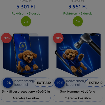
5 890 Ft
4 390 Ft
5 301 Ft
3 951 Ft
Raktáron > 5 darab
Raktáron > 5 darab
-10%
-10%
Kedvezmény
Kedvezmény
-10%
-10%
EXTRA10
EXTRA10
kuponnal
kuponnal
3mk Silverprotection+ védőfólia
3mk Hammer védőfólia
Méretre készítve
Méretre készítve