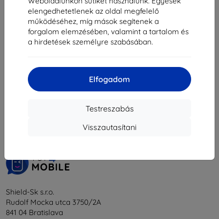
3 230 Ft
Weboldalunkon sütiket használunk. Egyesek
elengedhetetlenek az oldal megfelelő
Raktáron > 5 darab
működéséhez, míg mások segítenek a
forgalom elemzésében, valamint a tartalom és
a hirdetések személyre szabásában.
Elfogadom
1
-
5
Összes találat
5
.
Testreszabás
«
1
»
Visszautasítani
Shield-Sk s.r.o.
Rudolf Mocka utca 3750/2A
841 04 Bratislava