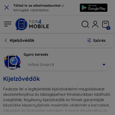
×
Töltsd le az alkalmazásunkat
a
könnyebb vásárláshoz.
0
Kijelzővédők
Szűrés
Gyors keresés
Infinix Smart 8
Kijelzővédők
Fedezze fel a legfejlettebb kijelzővédelmi megoldásokat
okostelefonjához és táblagépéhez! Kínálatunkban található
üvegfóliák, folyékony kijelzővédők és filmek garantálják
készüléke képernyőjének maximális védelmét a karcokkal,
ütésekkel és törésekkel szemben. A precíz illeszkedésű és