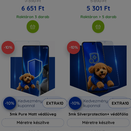
7 390 Ft
5 890 Ft
6 651 Ft
5 301 Ft
Raktáron 3 darab
Raktáron > 5 darab
-10%
-10%
Kedvezmény
Kedvezmény
-10%
-10%
EXTRA10
EXTRA10
kuponnal
kuponnal
3mk Pure Matt védőüveg
3mk Silverprotection+ védőfólia
Méretre készítve
Méretre készítve