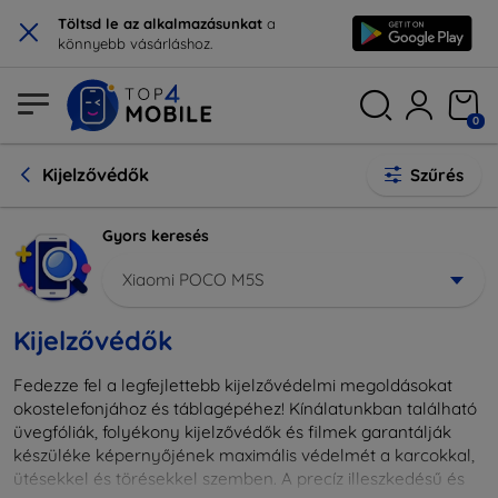
×
Töltsd le az alkalmazásunkat
a
könnyebb vásárláshoz.
0
Kijelzővédők
Szűrés
Gyors keresés
Xiaomi POCO M5S
Kijelzővédők
Fedezze fel a legfejlettebb kijelzővédelmi megoldásokat
okostelefonjához és táblagépéhez! Kínálatunkban található
üvegfóliák, folyékony kijelzővédők és filmek garantálják
készüléke képernyőjének maximális védelmét a karcokkal,
ütésekkel és törésekkel szemben. A precíz illeszkedésű és