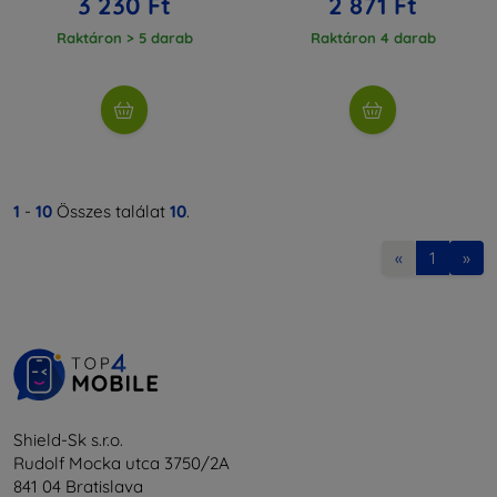
3 230 Ft
2 871 Ft
Raktáron > 5 darab
Raktáron 4 darab
1
-
10
Összes találat
10
.
«
1
»
Shield-Sk s.r.o.
Rudolf Mocka utca 3750/2A
841 04 Bratislava