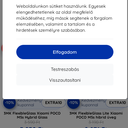
3 591 Ft
3 771 Ft
Weboldalunkon sütiket használunk. Egyesek
Raktáron > 5 darab
Utolsó darab raktáron
elengedhetetlenek az oldal megfelelő
működéséhez, míg mások segítenek a forgalom
elemzésében, valamint a tartalom és a
hirdetések személyre szabásában.
-10%
-10%
Elfogadom
Testreszabás
Visszautasítani
Kedvezmény
Kedvezmény
-10%
-10%
EXTRA10
EXTRA10
kuponnal
kuponnal
3MK FlexibleGlass Xiaomi POCO
3MK FlexibleGlass Lite Xiaomi
M5s Hybrid Glass
POCO M5s hibrid üveg
3 590 Ft
3 190 Ft