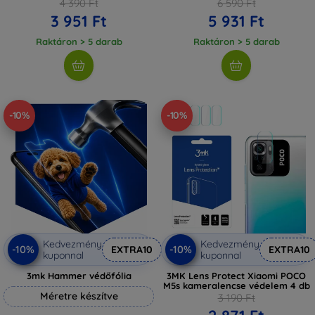
4 390 Ft
6 590 Ft
3 951 Ft
5 931 Ft
Raktáron > 5 darab
Raktáron > 5 darab
-10%
-10%
Kedvezmény
Kedvezmény
-10%
-10%
EXTRA10
EXTRA10
kuponnal
kuponnal
3mk Hammer védőfólia
3MK Lens Protect Xiaomi POCO
M5s kameralencse védelem 4 db
Méretre készítve
3 190 Ft