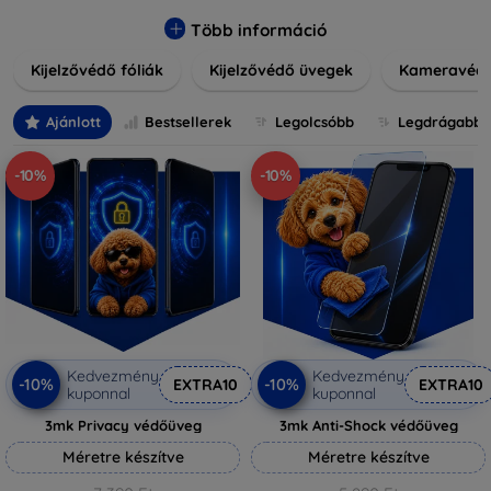
könnyen alkalmazható védelmeink nemcsak tartósságot,
hanem kristálytiszta képet is biztosítanak, megőrzi a
Több információ
készülék eredeti megjelenését. Válasszon különféle méretű
Kijelzővédő fóliák
Kijelzővédő üvegek
Kameravéd
és stílusú kijelzővédőink közül, hogy a mindennapok során is
nyugodtan használhassa eszközeit. Legyen szó teljes
fedésről vagy íves kijelzővédelemről, a minőséget szem
Ajánlott
Bestsellerek
Legolcsóbb
Legdrágabb
előtt tartva kínálunk megoldásokat minden eszközre.
-10%
-10%
Kedvezmény
Kedvezmény
-10%
-10%
EXTRA10
EXTRA10
kuponnal
kuponnal
3mk Privacy védőüveg
3mk Anti-Shock védőüveg
Méretre készítve
Méretre készítve