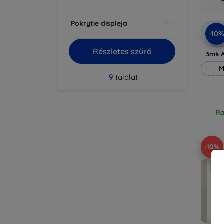
Pokrytie displeja
-10
Részletes szűrő
3mk A
M
9
találat
Ra
-10%