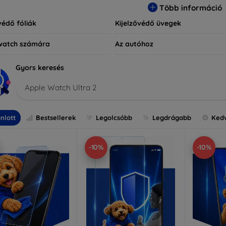
Több információ
védő fóliák
Kijelzővédő üvegek
watch számára
Az autóhoz
Gyors keresés
Apple Watch Ultra 2
nlott
Bestsellerek
Legolcsóbb
Legdrágabb
Ked
-10%
-10%