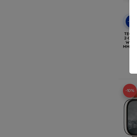
-10
TECH-
2-CSO
WATCH
MM) fe
Ra
-10%