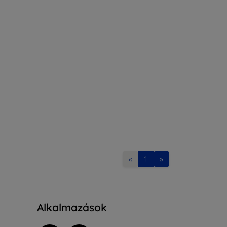
«
1
»
Alkalmazások