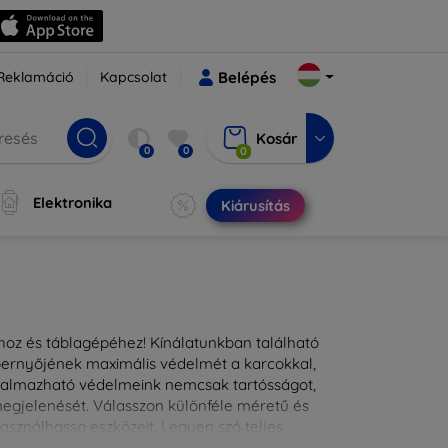
Reklamáció
Kapcsolat
Belépés
Kosár
0
0
0
Elektronika
Kiárusítás
ához és táblagépéhez! Kínálatunkban található
épernyőjének maximális védelmét a karcokkal,
lkalmazható védelmeink nemcsak tartósságot,
 megjelenését. Válasszon különféle méretű és
asználhassa eszközeit. Legyen szó teljes
kínálunk megoldásokat minden eszközre.