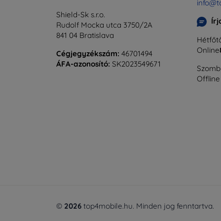
info@t
Shield-Sk s.r.o.
Ír
Rudolf Mocka utca 3750/2A
841 04 Bratislava
Hétfőtő
Online
Cégjegyzékszám:
46701494
ÁFA-azonosító:
SK2023549671
Szomba
Offline
©
2026
top4mobile.hu. Minden jog fenntartva.