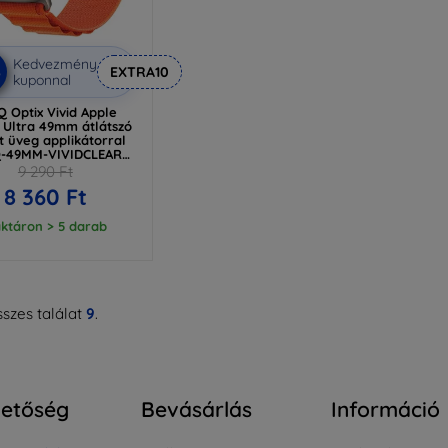
Kedvezmény
%
EXTRA10
kuponnal
 Optix Vivid Apple
 Ultra 49mm átlátszó
t üveg applikátorral
-49MM-VIVIDCLEAR
Q-49MM-VIVIDCLEAR)
9 290 Ft
8 360 Ft
ktáron > 5 darab
szes találat
9
.
hetőség
Bevásárlás
Információ