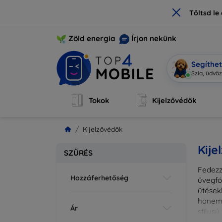
×
Töltsd l
Zöld energia
Írjon nekünk
Segíthe
M
|
Tokok
Kijelzővédők
Kijelzővédők
Kije
SZŰRÉS
Fedezz
Hozzáferhetőség
üvegfó
ütések
hanem 
Ár
stílus
fedésr