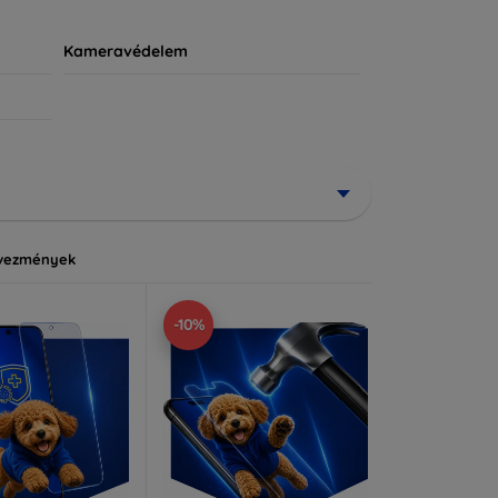
Kameravédelem
vezmények
-10%