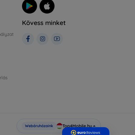
Kövess minket
ályzat
rlás
Top4Mobile.hu
Webáruházaink