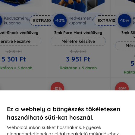
Kedvezmény
Kedvezmény
%
-10%
-10%
EXTRA10
EXTRA10
kuponnal
kuponnal
k
nti-Shock védőüveg
3mk Pure Matt védőüveg
3mk Si
éretre készítve
Méretre készítve
Mére
5 890 Ft
4 390 Ft
5 301 Ft
3 951 Ft
5
ktáron > 5 darab
Raktáron > 5 darab
Raktá
-10%
-10%
Ez a webhely a böngészés tökéletesen
használható süti-kat használ.
Weboldalunkon sütiket használunk. Egyesek
elengedhetetlenek az oldal megfelelő működéséhez,