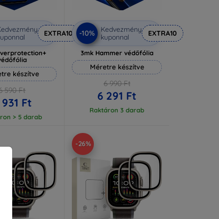
Kedvezmény
Kedvezmény
-10%
EXTRA10
EXTRA10
uponnal
kuponnal
lverprotection+
3mk Hammer védőfólia
védőfólia
Méretre készítve
tre készítve
6 990 Ft
6 590 Ft
6 291 Ft
 931 Ft
Raktáron 3 darab
ron > 5 darab
-26%