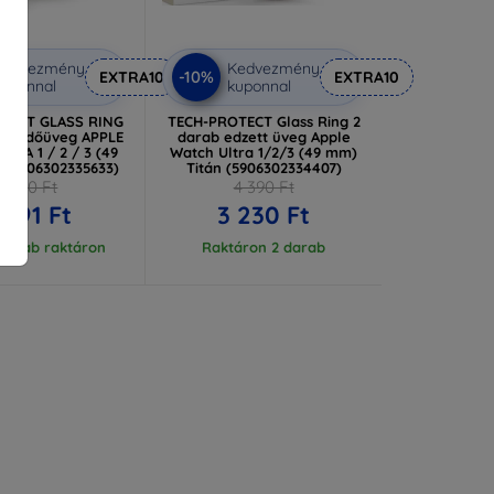
Kedvezmény
Kedvezmény
-10%
EXTRA10
EXTRA10
uponnal
kuponnal
TECT GLASS RING
TECH-PROTECT Glass Ring 2
 védőüveg APPLE
darab edzett üveg Apple
TRA 1 / 2 / 3 (49
Watch Ultra 1/2/3 (49 mm)
n (5906302335633)
Titán (5906302334407)
3 990 Ft
4 390 Ft
 591 Ft
3 230 Ft
 darab raktáron
Raktáron 2 darab