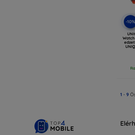
-10
UNIQ
Watch
edzet
UNIQ
(UNI
Ra
1
-
9
Ös
Elér