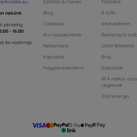
op4mobile.eu
Szállítás & Fizetés
Márkáink
Blog
A sütik
jon nekünk
Cashback
Adatvédelem
l péntekig:
8:00 - 16:00
Áru visszaküldése
Reklamáció szab
t és vasárnap:
Reklamáció
Üzleti feltételek
Kapcsolat
Blog
Nagykereskedelmi
Kapcsolat
ÁFA nélküli vásá
cégeknek
Zöld energia