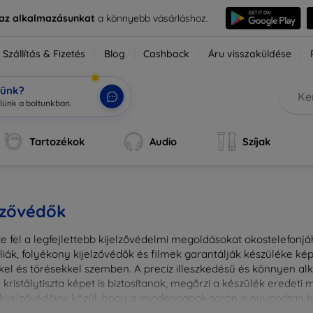
e az alkalmazásunkat
a könnyebb vásárláshoz.
Szállítás & Fizetés
Blog
Cashback
Áru visszaküldése
tünk?
Tartozékok
Audio
Szíjak
lzővédők
e fel a legfejlettebb kijelzővédelmi megoldásokat okostelefonj
liák, folyékony kijelzővédők és filmek garantálják készüléke k
kel és törésekkel szemben. A precíz illeszkedésű és könnyen a
kristálytiszta képet is biztosítanak, megőrzi a készülék eredeti
ú kijelzővédőink közül, hogy a mindennapok során is nyugodtan h
ől vagy íves kijelzővédelemről, a minőséget szem előtt tartva 