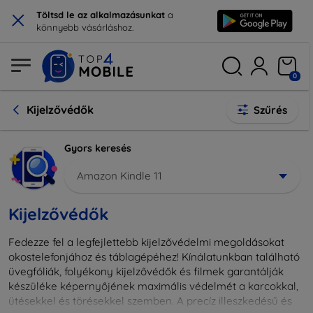
×
Töltsd le az alkalmazásunkat
a
könnyebb vásárláshoz.
0
Kijelzővédők
Szűrés
Gyors keresés
Amazon Kindle 11
Kijelzővédők
Fedezze fel a legfejlettebb kijelzővédelmi megoldásokat
okostelefonjához és táblagépéhez! Kínálatunkban található
üvegfóliák, folyékony kijelzővédők és filmek garantálják
készüléke képernyőjének maximális védelmét a karcokkal,
ütésekkel és törésekkel szemben. A precíz illeszkedésű és