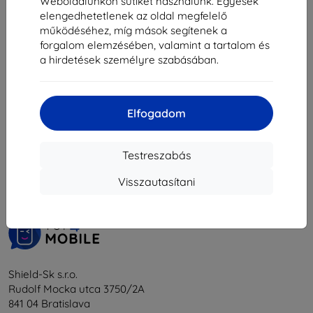
7 281 Ft
Weboldalunkon sütiket használunk. Egyesek
6 990 Ft
elengedhetetlenek az oldal megfelelő
6 291 Ft
Raktáron > 5 darab
működéséhez, míg mások segítenek a
Raktáron 4 darab
forgalom elemzésében, valamint a tartalom és
a hirdetések személyre szabásában.
Elfogadom
1
-
6
Összes találat
6
.
Testreszabás
«
1
»
Visszautasítani
Shield-Sk s.r.o.
Rudolf Mocka utca 3750/2A
841 04 Bratislava