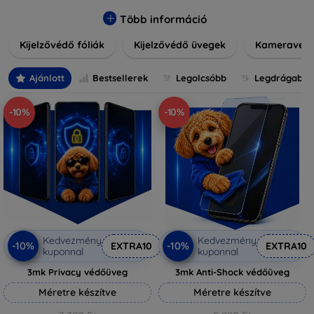
könnyen alkalmazható védelmeink nemcsak tartósságot,
hanem kristálytiszta képet is biztosítanak, megőrzi a
Több információ
készülék eredeti megjelenését. Válasszon különféle
Kijelzővédő fóliák
Kijelzővédő üvegek
Kameravéd
méretű és stílusú kijelzővédőink közül, hogy a
mindennapok során is nyugodtan használhassa eszközeit.
Legyen szó teljes fedésről vagy íves kijelzővédelemről, a
Ajánlott
Bestsellerek
Legolcsóbb
Legdrágabb
minőséget szem előtt tartva kínálunk megoldásokat
minden eszközre.
-10%
-10%
Kedvezmény
Kedvezmény
-10%
-10%
EXTRA10
EXTRA10
kuponnal
kuponnal
3mk Privacy védőüveg
3mk Anti-Shock védőüveg
Méretre készítve
Méretre készítve