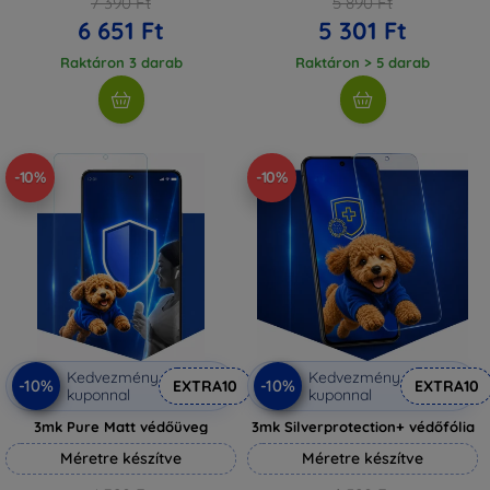
7 390 Ft
5 890 Ft
6 651 Ft
5 301 Ft
Raktáron 3 darab
Raktáron > 5 darab
-10%
-10%
Kedvezmény
Kedvezmény
-10%
-10%
EXTRA10
EXTRA10
kuponnal
kuponnal
3mk Pure Matt védőüveg
3mk Silverprotection+ védőfólia
Méretre készítve
Méretre készítve