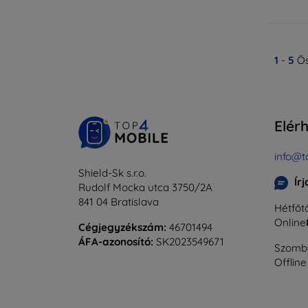
1
-
5
Ös
Elér
info@t
Shield-Sk s.r.o.
Ír
Rudolf Mocka utca 3750/2A
841 04 Bratislava
Hétfőtő
Online
Cégjegyzékszám:
46701494
ÁFA-azonosító:
SK2023549671
Szomba
Offline