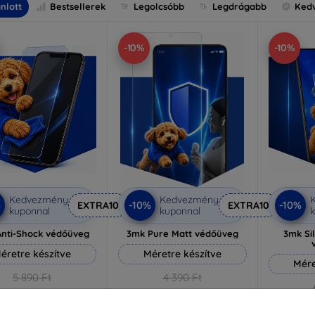
nlott
Bestsellerek
Legolcsóbb
Legdrágabb
Ked
-10%
-10%
Kedvezmény
Kedvezmény
%
-10%
-10%
EXTRA10
EXTRA10
kuponnal
kuponnal
k
nti-Shock védőüveg
3mk Pure Matt védőüveg
3mk Si
éretre készítve
Méretre készítve
Mére
5 890 Ft
4 390 Ft
5 301 Ft
3 951 Ft
5