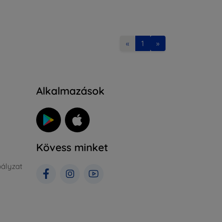
«
1
»
Alkalmazások
Kövess minket
ályzat