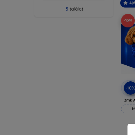
Ajá
5
találat
-10%
-10
3mk A
M