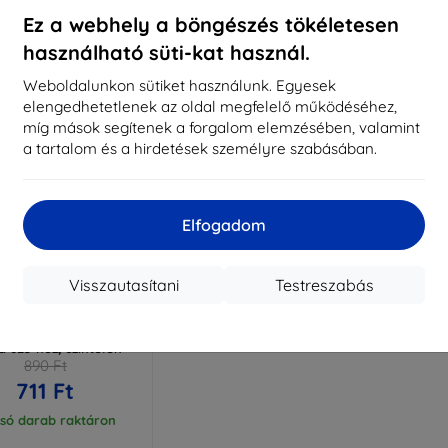
ktáron > 5 darab
Raktáron > 5 darab
Raktá
Ez a webhely a böngészés tökéletesen
használható süti-kat használ.
Weboldalunkon sütiket használunk. Egyesek
elengedhetetlenek az oldal megfelelő működéséhez,
míg mások segítenek a forgalom elemzésében, valamint
a tartalom és a hirdetések személyre szabásában.
Elfogadom
Visszautasítani
Testreszabás
Kedvezmény
%
EXTRA10
kuponnal
k CELLY Gelskin Nokia
a 625-hoz, színtelen
890 Ft
711 Ft
lsó darab raktáron