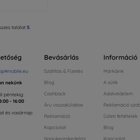
szes találat
5
.
hetőség
Bevásárlás
Információ
op4mobile.eu
Szállítás & Fizetés
Márkáink
Blog
A sütik
jon nekünk
Cashback
Adatvédelem
l péntekig:
8:00 - 16:00
Áru visszaküldése
Reklamáció szab
t és vasárnap:
Reklamáció
Üzleti feltételek
Kapcsolat
Blog
Nagykereskedelmi
Kapcsolat