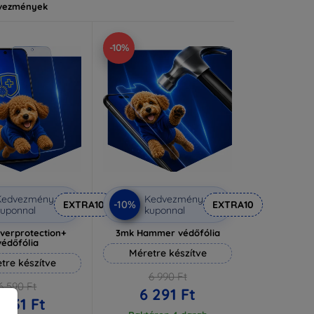
vezmények
-10%
Kedvezmény
Kedvezmény
-10%
EXTRA10
EXTRA10
uponnal
kuponnal
lverprotection+
3mk Hammer védőfólia
védőfólia
Méretre készítve
tre készítve
6 990 Ft
6 590 Ft
6 291 Ft
 931 Ft