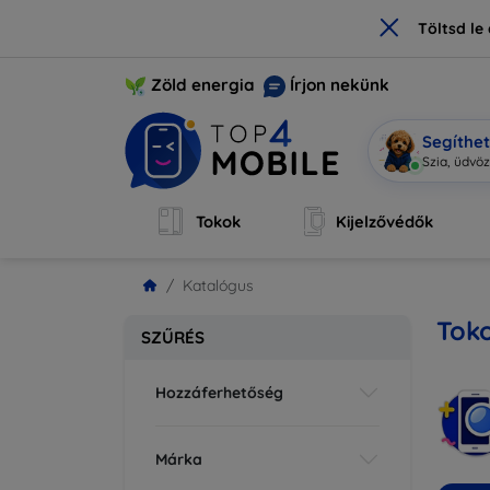
×
Töltsd l
Zöld energia
Írjon nekünk
Segíthe
M
|
Tokok
Kijelzővédők
Katalógus
Toko
SZŰRÉS
Hozzáferhetőség
Márka