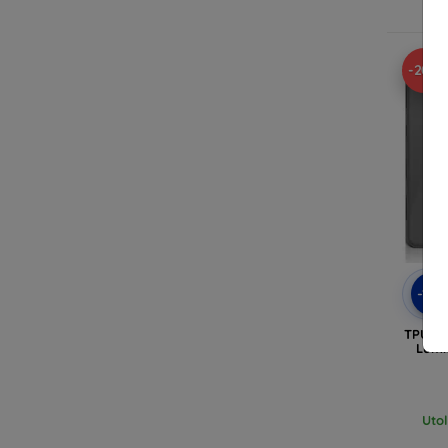
Ra
-20%
-10
TPU to
Lumi
Uto