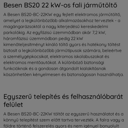
Besen BS20 22 kW-os fali járműtöltő
A Besen BS20-BC-22KW egy fejlett elektromos járműtöltő,
amelyet a legkülönbözőbb alkalmazásokhoz terveztek - a
magángarázsoktól a nagy kiterjedésű kereskedelmi
parkolókig. Az egyfázisú üzemmódban akár 7,2 kW,
háromfázisú üzemmódban pedig 22 kW
kimenőteljesítményt kínáló töltő gyors és hatékony töltést
biztosít a legkülönbözőbb járműtípusok számára, beleértve
a személygépkocsikat, elektromos iskolabuszokat és
elektromos mentőautókat. A különböző biztonsági
funkcióknak és a gondosan átgondolt kialakításnak
köszönhetően kényelmesen és biztonságosan használhatja.
Egyszerű telepítés és felhasználóbarát
felület
A Besen BS20-BC-22KW töltőt az egyszerű használatot és a
könnyű telepítést szem előtt tartva tervezték. A falra vagy a
földre történő felszerelés gyors és nem igényel bonyolult