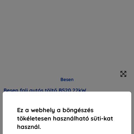
Besen
Besen fali autós töltő BS20 22kW
Alkalmas:
Uni
Ez a webhely a böngészés
Leírás és specifikáció
tökéletesen használható süti-kat
148 990 Ft
használ.
141 540 Ft