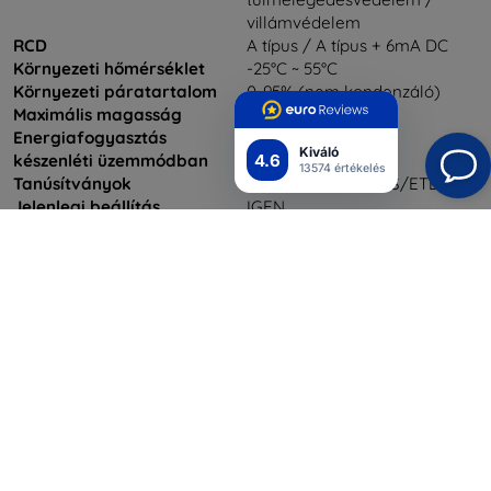
villámvédelem
RCD
A típus / A típus + 6mA DC
Környezeti hőmérséklet
-25°C ~ 55°C
Környezeti páratartalom
0-95% (nem kondenzáló)
Maximális magasság
<2000 m
Energiafogyasztás
<8 W
Kiváló
4.6
készenléti üzemmódban
13574 értékelés
Tanúsítványok
CE/FCC/CSA/RoHS/ETL
Jelenlegi beállítás
IGEN
Ethernet/WIFI/4G/Bluetooth
Opcionális
LED kijelző
IGEN
LCD kijelző
3,5 hüvelykes színes kijelző
Szerelési módszer
A falon / a földön
Méretek
295 x 195 x 65 mm
Súly
6-8 kg