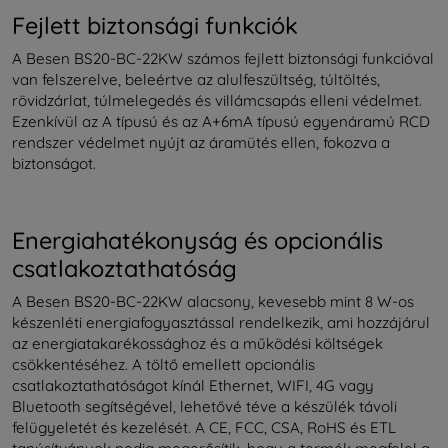
Fejlett biztonsági funkciók
A Besen BS20-BC-22KW számos fejlett biztonsági funkcióval
van felszerelve, beleértve az alulfeszültség, túltöltés,
rövidzárlat, túlmelegedés és villámcsapás elleni védelmet.
Ezenkívül az A típusú és az A+6mA típusú egyenáramú RCD
rendszer védelmet nyújt az áramütés ellen, fokozva a
biztonságot.
Energiahatékonyság és opcionális
csatlakoztathatóság
A Besen BS20-BC-22KW alacsony, kevesebb mint 8 W-os
készenléti energiafogyasztással rendelkezik, ami hozzájárul
az energiatakarékossághoz és a működési költségek
csökkentéséhez. A töltő emellett opcionális
csatlakoztathatóságot kínál Ethernet, WIFI, 4G vagy
Bluetooth segítségével, lehetővé téve a készülék távoli
felügyeletét és kezelését. A CE, FCC, CSA, RoHS és ETL