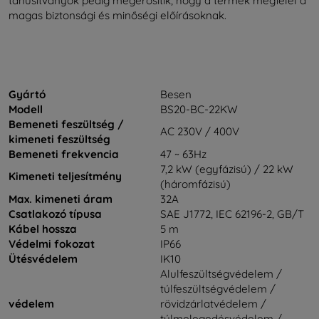
tanúsítványok pedig megerősítik, hogy a termék megfelel a
magas biztonsági és minőségi előírásoknak.
Gyártó
Besen
Modell
BS20-BC-22KW
Bemeneti feszültség /
AC 230V / 400V
kimeneti feszültség
Bemeneti frekvencia
47 ~ 63Hz
7,2 kW (egyfázisú) / 22 kW
Kimeneti teljesítmény
(háromfázisú)
Max. kimeneti áram
32A
Csatlakozó típusa
SAE J1772, IEC 62196-2, GB/T
Kábel hossza
5 m
Védelmi fokozat
IP66
Ütésvédelem
IK10
Alulfeszültségvédelem /
túlfeszültségvédelem /
védelem
rövidzárlatvédelem /
túlmelegedésvédelem /