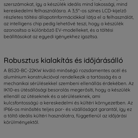
szerszámokat, így a készülék ideális mind lakossági, mind
kereskedelmi felhasználásra. A 3,5"-os színes LCD-kijelző
részletes töltési állapotinformációkkal látja el a felhasználót,
az intelligens chip pedig lehetővé teszi, hogy a készülék
azonosítsa a különböző EV-modelleket, és a töltési
beállításokat az egyedi igényekhez igazítsa.
Robusztus kialakítás és időjárásálló
A BS20-BC-22KW kiváló minőségű rozsdamentes acél és
alumínium konstrukcióval rendelkezik a tartósság és a
mechanikai sérülésekkel szembeni ellenállás érdekében. Az
IK10-es ütésállósági besorolás megerősíti, hogy a készülék
ellenáll az ütéseknek és a sérüléseknek, ami
kulcsfontosságú a kereskedelmi és kültéri környezetben. Az
IP66-os minősítés teljes por- és vízállóságot garantál, így ez
a töltő ideális kültéri használatra, függetlenül az időjárási
körülményektől.