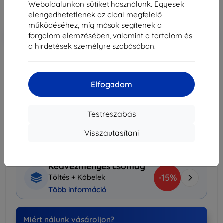
Weboldalunkon sütiket használunk. Egyesek
Ár ÁFA nelkül
111 449 Ft
elengedhetetlenek az oldal megfelelő
működéséhez, míg mások segítenek a
-5%
Kedvezmény kuponnal
SMART5
Kosárba
forgalom elemzésében, valamint a tartalom és
a hirdetések személyre szabásában.
Raktáron > 5 darab
Elfogadom
Kosárba
Testreszabás
Szállítás 12. augusztus - 13. augusztus
Szállítási költség-tól
1 990 Ft
(Ingyenes 30 000
Visszautasítani
Ft)
Kedvezményes csomag
-15%
Töltés + Kábelek
Több információ
Miért nálunk vásároljon?