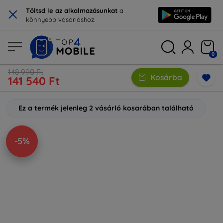
×
Töltsd le az alkalmazásunkat
a
könnyebb vásárláshoz.
0
148 990 Ft
Kosárba
141 540 Ft
Ez a termék jelenleg 2 vásárló kosarában található
-5%