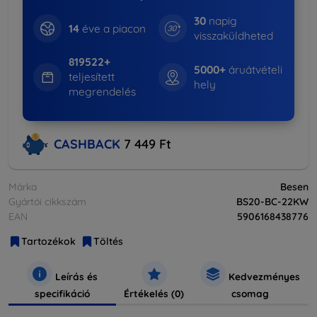
30
napig
14
éve a piacon
visszaküldheted
819522+
5000+
áruátvételi
teljesített
hely
megrendelés
CASHBACK
7 449 Ft
Márka
Besen
Gyártói cikkszám
BS20-BC-22KW
EAN
5906168438776
Tartozékok
Töltés
Leírás és
Kedvezményes
specifikáció
Értékelés (0)
csomag