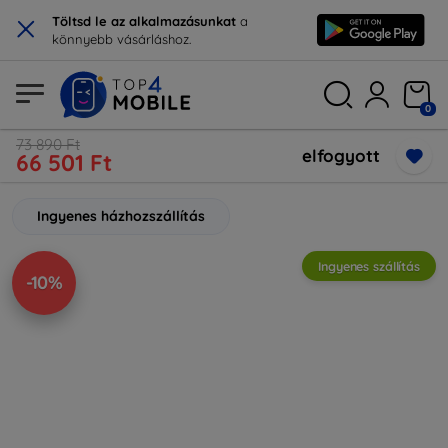
×
Töltsd le az alkalmazásunkat
a
könnyebb vásárláshoz.
0
73 890 Ft
elfogyott
66 501 Ft
Ingyenes házhozszállítás
Ingyenes szállítás
-10%