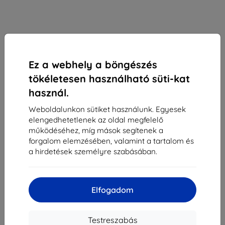
Ez a webhely a böngészés
tökéletesen használható süti-kat
használ.
Mobiltelefon Motorola Moto G6 Play - Modrá
Weboldalunkon sütiket használunk. Egyesek
(PA9W0037RO)
elengedhetetlenek az oldal megfelelő
működéséhez, míg mások segítenek a
forgalom elemzésében, valamint a tartalom és
Vásárolja meg ezt a készüléket, és kapjon
25%
a hirdetések személyre szabásában.
kedvezményt
minden tartozékra hozzá!
73 890 Ft
66 501 Ft
Elfogadom
Ár ÁFA nelkül
52 362 Ft
Testreszabás