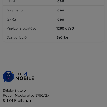
EDGE
Igen
GPS vevő
Igen
GPRS
Igen
Kijelző felbontása
1280 x 720
Színvariáció
Szürke
Shield-Sk s.r.o.
Rudolf Mocka utca 3750/2A
841 04 Bratislava