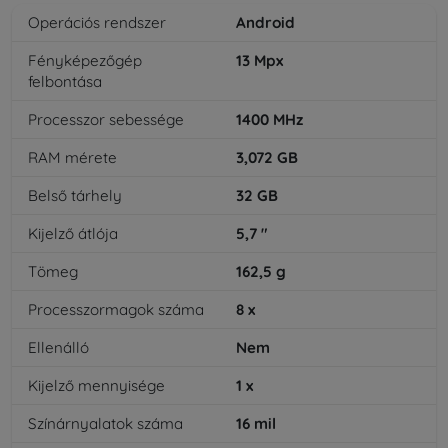
Operációs rendszer
Android
Fényképezőgép
13
Mpx
felbontása
Processzor sebessége
1400
MHz
RAM mérete
3,072
GB
Belső tárhely
32
GB
Kijelző átlója
5,7
"
Tömeg
162,5
g
Processzormagok száma
8
x
Ellenálló
Nem
Kijelző mennyisége
1
x
Színárnyalatok száma
16
mil