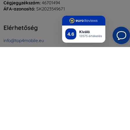
Cégjegyzékszám:
46701494
ÁFA-azonosító:
SK2023549671
Elérhetőség
Kiváló
4.6
13575 értékelés
info@top4mobile.eu
Írjon nekünk
Hétfőtől péntekig:
Online
8:00 - 16:00
Szombat és vasárnap:
Offline
Bevásárlás
Szállítás & Fizetés
Blog