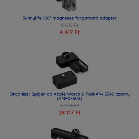
Sunnylife 180° mágneses forgatható adapter
5 890 Ft
4 417 Ft
Organizer Spigen do Apple Watch & PaskÃ³w S340 czarny
(AMP07602)
37 490 Ft
28 117 Ft