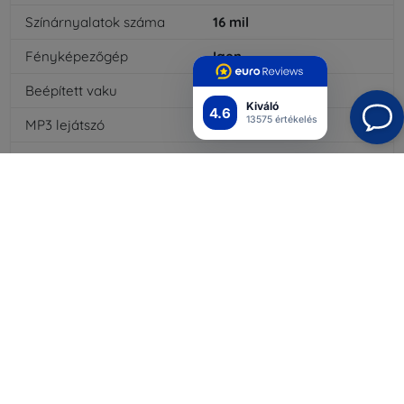
Színárnyalatok száma
16
mil
Fényképezőgép
Igen
Beépített vaku
Igen
Kiváló
4.6
13575 értékelés
MP3 lejátszó
Igen
3,5 milliméteres
Igen
fülhallgató kimenet
NFC
Nem
4G/LTE
Igen
MMS
Igen
Akkumulátor típusa
Li-ion
Akkumulátor kapacitása
2100
mAh
Bluetooth
Igen