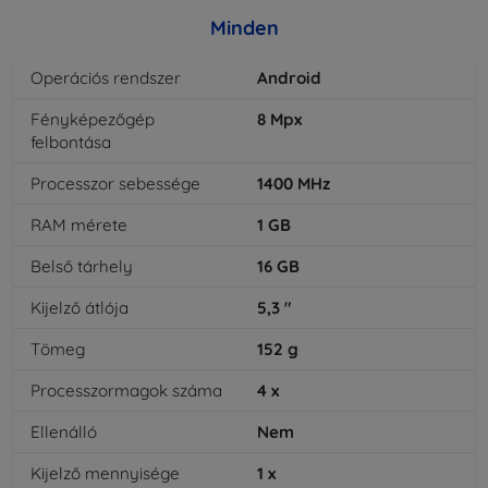
Minden
Operációs rendszer
Android
Fényképezőgép
8
Mpx
felbontása
Processzor sebessége
1400
MHz
RAM mérete
1
GB
Belső tárhely
16
GB
Kijelző átlója
5,3
"
Tömeg
152
g
Processzormagok száma
4
x
Ellenálló
Nem
Kijelző mennyisége
1
x