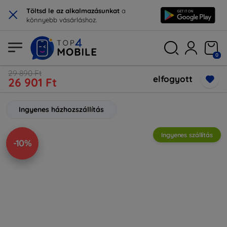
×
Töltsd le az alkalmazásunkat
a
könnyebb vásárláshoz.
0
29 890 Ft
elfogyott
26 901 Ft
Ingyenes házhozszállítás
Ingyenes szállítás
-10%