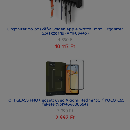
Organizer do paskÃ³w Spigen Apple Watch Band Organizer
S341 czarny (AMP09445)
14 890 Ft
10 117 Ft
HOFI GLASS PRO+ edzett üveg Xiaomi Redmi 13C / POCO C65
fekete (9319456608564)
3 990 Ft
2 992 Ft