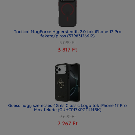
Tactical MagForce Hyperstealth 2.0 tok iPhone 17 Pro
fekete/piros (57983126612)
5 089 Ft
3 817 Ft
Guess nagy szemcsés 4G és Classic Logo tok iPhone 17 Pro
Max fekete (GUHCP17XPGT4MBK)
9 690 Ft
7 267 Ft