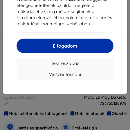
29 890 Ft
elengedhetetlenek az oldal megfelelő
26 901 Ft
működéséhez, míg mások segítenek a
forgalom elemzésében, valamint a tartalom és
Ár ÁFA nelkül
21 181 Ft
a hirdetések személyre szabásában.
-10%
Kedvezmény kuponnal
EXTRA10
Kosárba
Elfogadom
elfogyott
Testreszabás
elfogyott
Visszautasítani
Márka
Motorola
Gyártói cikkszám
Moto E5 Play DS Gold
EAN
723755126978
Mobiltelefonok és táblagépek
Mobiltelefonok
Okostele
Leírás és specifikáció
Értékelés (0)