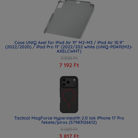
Case UNIQ Axel for iPad Air 11" M2-M3 / iPad Air 10.9"
(2022/2020) / iPad Pro 11" (2022/202 white (UNIQ-PDA11(M2)-
AXELCWHT)
9 590 Ft
7 192 Ft
Tactical MagForce Hyperstealth 2.0 tok iPhone 17 Pro
fekete/piros (57983126612)
5 089 Ft
3 817 Ft