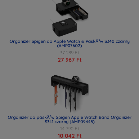
Organizer Spigen do Apple Watch & PaskÃ³w S340 czarny
(AMP07602)
37 289 Ft
27 967 Ft
Organizer do paskÃ³w Spigen Apple Watch Band Organizer
S341 czarny (AMP09445)
14 790 Ft
10 042 Ft