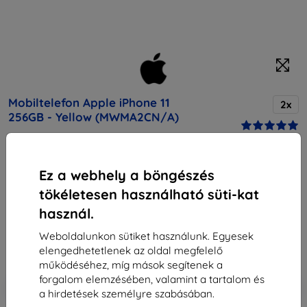
Mobiltelefon Apple iPhone 11
2x
256GB - Yellow (MWMA2CN/A)
Vásárolja meg ezt a készüléket, és kapjon
25%
Ez a webhely a böngészés
kedvezményt
minden tartozékra hozzá!
tökéletesen használható süti-kat
használ.
Vegső ár
240 290 Ft
Weboldalunkon sütiket használunk. Egyesek
216 261 Ft
elengedhetetlenek az oldal megfelelő
működéséhez, míg mások segítenek a
forgalom elemzésében, valamint a tartalom és
-10%
Kedvezmény kuponnal
EXTRA10
Kosárba
a hirdetések személyre szabásában.