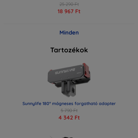
25 290 Ft
18 967 Ft
Minden
Tartozékok
Sunnylife 180° mágneses forgatható adapter
5 790 Ft
4 342 Ft