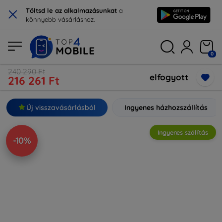
×
Töltsd le az alkalmazásunkat
a
könnyebb vásárláshoz.
0
240 290 Ft
elfogyott
216 261 Ft
Új visszavásárlásból
Ingyenes házhozszállítás
Ingyenes szállítás
-10%