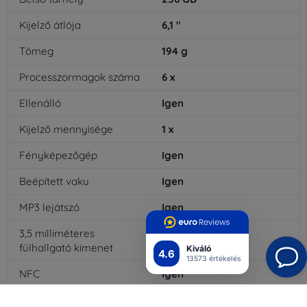
Kijelző átlója
6,1
"
Tömeg
194
g
Processzormagok száma
6
x
Ellenálló
Igen
Kijelző mennyisége
1
x
Fényképezőgép
Igen
Beépített vaku
Igen
MP3 lejátszó
Igen
3,5 milliméteres
Nem
fülhallgató kimenet
Kiváló
4.6
13573 értékelés
NFC
Igen
4G/LTE
Igen