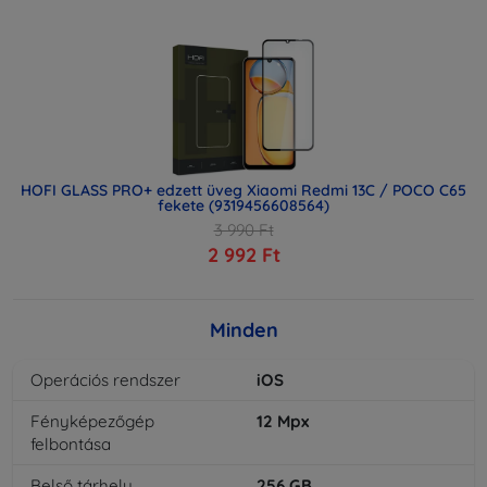
HOFI GLASS PRO+ edzett üveg Xiaomi Redmi 13C / POCO C65
fekete (9319456608564)
3 990 Ft
2 992 Ft
Minden
Operációs rendszer
iOS
Fényképezőgép
12
Mpx
felbontása
Belső tárhely
256
GB