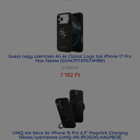
Guess nagy szemcsés 4G és Classic Logo tok iPhone 17 Pro
Max fekete (GUHCP17XPGT4MBK)
9 590 Ft
7 192 Ft
UNIQ tok Keva Air iPhone 16 Pro 6,3" Magclick Charging
fekete/szénfekete (UNIQ-IP6.3P(2024)-KAGPBCB)