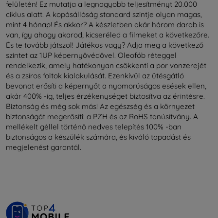
felületén! Ez mutatja a legnagyobb teljesítményt 20.000
ciklus alatt. A kopásállóság standard szintje olyan magas,
mint 4 hónap! És akkor? A készletben akár három darab is
van, így ahogy akarod, kicseréled a filmeket a következőre.
És te tovább játszol! Játékos vagy? Adja meg a következő
szintet az 1UP képernyővédővel. Oleofób réteggel
rendelkezik, amely hatékonyan csökkenti a por vonzerejét
és a zsíros foltok kialakulását. Ezenkívül az ütésgátló
bevonat erősíti a képernyőt a nyomorúságos esések ellen,
akár 400% -ig, teljes érzékenységet biztosítva az érintésre.
Biztonság és még sok más! Az egészség és a környezet
biztonságát megerősíti: a PZH és az RoHS tanúsítvány. A
mellékelt géllel történő nedves telepítés 100% -ban
biztonságos a készülék számára, és kiváló tapadást és
megjelenést garantál.