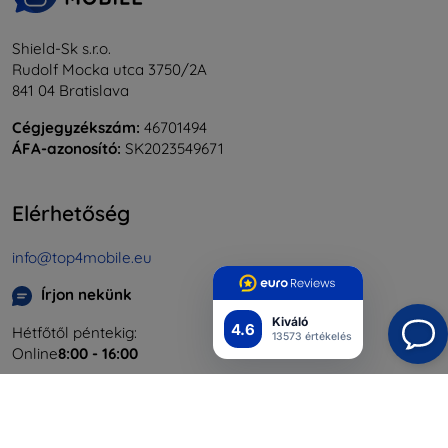
Shield-Sk s.r.o.
Rudolf Mocka utca 3750/2A
841 04 Bratislava
Cégjegyzékszám:
46701494
ÁFA-azonosító:
SK2023549671
Elérhetőség
info@top4mobile.eu
Írjon nekünk
Kiváló
4.6
Hétfőtől péntekig:
13573 értékelés
Online
8:00 - 16:00
Szombat és vasárnap:
Offline