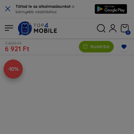
×
Töltsd le az alkalmazásunkat
a
könnyebb vásárláshoz.
0
7 690 Ft
Kosárba
6 921 Ft
-10%