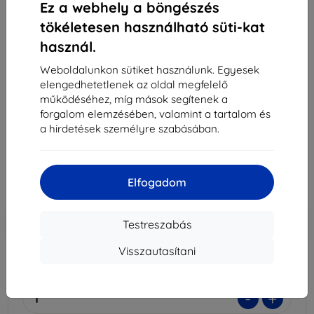
Ez a webhely a böngészés
tökéletesen használható süti-kat
használ.
3MK Foil 1UP Xiaomi Redmi 9A / 9AT gaming
védőfólia, 3 db
Weboldalunkon sütiket használunk. Egyesek
elengedhetetlenek az oldal megfelelő
Alkalmas:
Xiaomi REDMI 9A
működéséhez, míg mások segítenek a
forgalom elemzésében, valamint a tartalom és
Leírás és specifikáció
a hirdetések személyre szabásában.
7 690 Ft
6 921 Ft
Elfogadom
Ár ÁFA nelkül
5 449 Ft
-10%
Kedvezmény kuponnal
EXTRA10
Kosárba
Testreszabás
Visszautasítani
Külső raktáron > 5 db
-
+