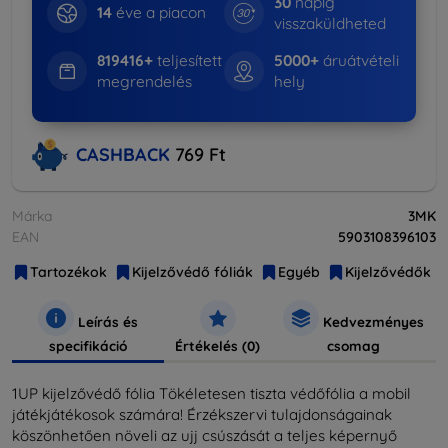
30
napig
14
éve a piacon
visszaküldheted
819416+
teljesített
5000+
áruátvételi
megrendelés
hely
CASHBACK
769 Ft
Márka
3MK
EAN
5903108396103
Tartozékok
Kijelzővédő fóliák
Egyéb
Kijelzővédők
Leírás és
Kedvezményes
specifikáció
Értékelés (0)
csomag
1UP kijelzővédő fólia Tökéletesen tiszta védőfólia a mobil
játékjátékosok számára! Érzékszervi tulajdonságainak
köszönhetően növeli az ujj csúszását a teljes képernyő