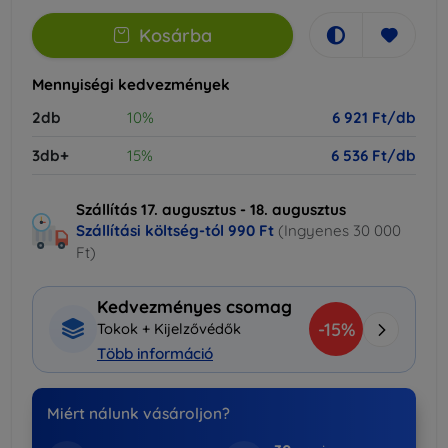
Kosárba
Mennyiségi kedvezmények
2db
10%
6 921 Ft/db
3db+
15%
6 536 Ft/db
Szállítás 17. augusztus - 18. augusztus
Szállítási költség-tól
990 Ft
(Ingyenes 30 000
Ft)
Kedvezményes csomag
-15%
Tokok + Kijelzővédők
Több információ
Miért nálunk vásároljon?