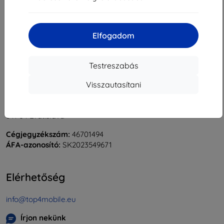
«
1
»
Elfogadom
Testreszabás
Visszautasítani
Shield-Sk s.r.o.
Rudolf Mocka utca 3750/2A
841 04 Bratislava
Cégjegyzékszám:
46701494
ÁFA-azonosító:
SK2023549671
Elérhetőség
info@top4mobile.eu
Írjon nekünk