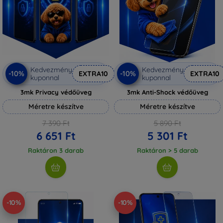
Kedvezmény
Kedvezmény
-10%
-10%
EXTRA10
EXTRA10
kuponnal
kuponnal
3mk Privacy védőüveg
3mk Anti-Shock védőüveg
Méretre készítve
Méretre készítve
7 390 Ft
5 890 Ft
6 651 Ft
5 301 Ft
Raktáron 3 darab
Raktáron > 5 darab
-10%
-10%