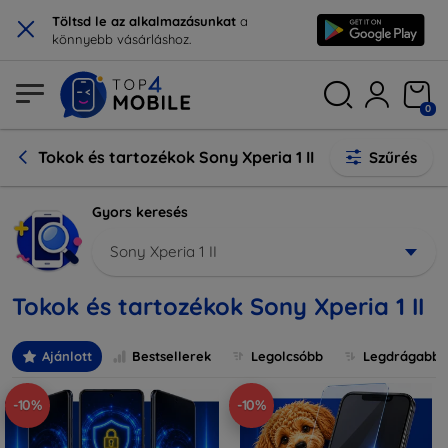
×
Töltsd le az alkalmazásunkat
a
könnyebb vásárláshoz.
0
Tokok és tartozékok Sony Xperia 1 II
Szűrés
Gyors keresés
Sony Xperia 1 II
Tokok és tartozékok Sony Xperia 1 II
Ajánlott
Bestsellerek
Legolcsóbb
Legdrágabb
-10%
-10%