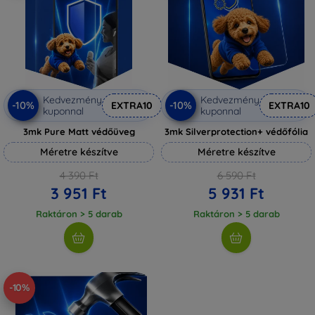
Kedvezmény
Kedvezmény
-10%
-10%
EXTRA10
EXTRA10
kuponnal
kuponnal
3mk Pure Matt védőüveg
3mk Silverprotection+ védőfólia
Méretre készítve
Méretre készítve
4 390 Ft
6 590 Ft
3 951 Ft
5 931 Ft
Raktáron > 5 darab
Raktáron > 5 darab
-10%