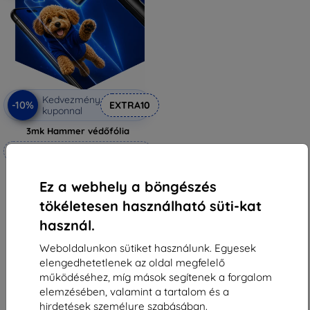
Kedvezmény
-10%
EXTRA10
kuponnal
3mk Hammer védőfólia
Méretre készítve
6 990 Ft
Ez a webhely a böngészés
6 291 Ft
tökéletesen használható süti-kat
Raktáron 4 darab
használ.
Weboldalunkon sütiket használunk. Egyesek
elengedhetetlenek az oldal megfelelő
működéséhez, míg mások segítenek a forgalom
elemzésében, valamint a tartalom és a
1
-
5
Összes találat
5
.
hirdetések személyre szabásában.