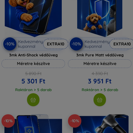
Kedvezmény
Kedvezmény
-10%
-10%
EXTRA10
EXTRA10
kuponnal
kuponnal
3mk Anti-Shock védőüveg
3mk Pure Matt védőüveg
Méretre készítve
Méretre készítve
5 890 Ft
4 390 Ft
5 301 Ft
3 951 Ft
Raktáron > 5 darab
Raktáron > 5 darab
-10%
-10%