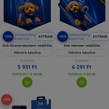
Kedvezmény
Kedvezmény
-10%
-10%
EXTRA10
EXTRA10
kuponnal
kuponnal
3mk Silverprotection+ védőfólia
3mk Hammer védőfólia
Méretre készítve
Méretre készítve
6 590 Ft
6 990 Ft
5 931 Ft
6 291 Ft
Raktáron > 5 darab
Raktáron 3 darab
-10%