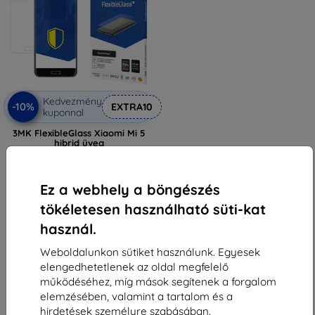
Kedvezmény
-10%
EXTRA10
kuponnal
3MK FlexibleGlass Xiaomi Mi 5
hibrid üveg
3 590 Ft
3 230 Ft
Ez a webhely a böngészés
Raktáron > 5 darab
tökéletesen használható süti-kat
használ.
Weboldalunkon sütiket használunk. Egyesek
elengedhetetlenek az oldal megfelelő
működéséhez, míg mások segítenek a forgalom
elemzésében, valamint a tartalom és a
1
-
5
Összes találat
5
.
hirdetések személyre szabásában.