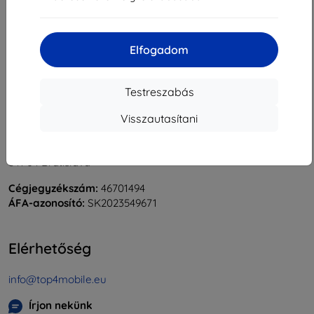
«
1
»
Elfogadom
Testreszabás
Visszautasítani
Shield-Sk s.r.o.
Rudolf Mocka utca 3750/2A
841 04 Bratislava
Cégjegyzékszám:
46701494
ÁFA-azonosító:
SK2023549671
Elérhetőség
info@top4mobile.eu
Írjon nekünk