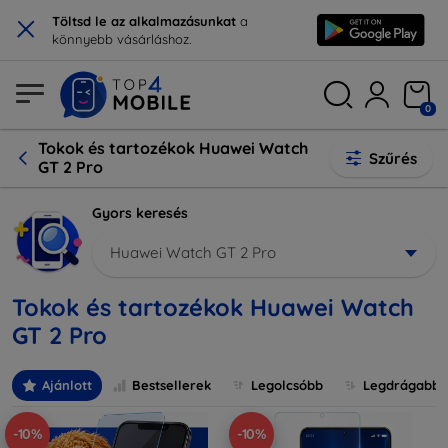
×
Töltsd le az alkalmazásunkat
a
könnyebb vásárláshoz.
0
Tokok és tartozékok Huawei Watch
Szűrés
GT 2 Pro
Gyors keresés
Huawei Watch GT 2 Pro
Tokok és tartozékok Huawei Watch
GT 2 Pro
Ajánlott
Bestsellerek
Legolcsóbb
Legdrágabb
-10%
-10%