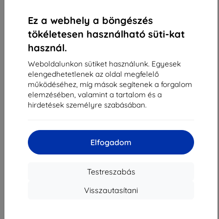
«
1
»
Ez a webhely a böngészés
tökéletesen használható süti-kat
használ.
Weboldalunkon sütiket használunk. Egyesek
elengedhetetlenek az oldal megfelelő
működéséhez, míg mások segítenek a forgalom
Shield-Sk s.r.o.
elemzésében, valamint a tartalom és a
Rudolf Mocka utca 3750/2A
hirdetések személyre szabásában.
841 04 Bratislava
Cégjegyzékszám:
46701494
ÁFA-azonosító:
SK2023549671
Elfogadom
Elérhetőség
Testreszabás
Visszautasítani
info@top4mobile.eu
Írjon nekünk