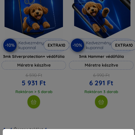
Kedvezmény
Kedvezmény
-10%
-10%
EXTRA10
EXTRA10
kuponnal
kuponnal
3mk Silverprotection+ védőfólia
3mk Hammer védőfólia
Méretre készítve
Méretre készítve
6 590 Ft
6 990 Ft
5 931 Ft
6 291 Ft
Raktáron > 5 darab
Raktáron 3 darab
1
-
4
Összes találat
4
.