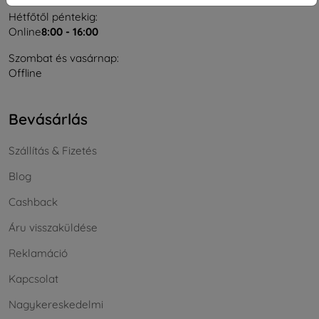
Hétfőtől péntekig:
Online
8:00 - 16:00
Szombat és vasárnap:
Offline
Bevásárlás
Szállítás & Fizetés
Blog
Cashback
Áru visszaküldése
Reklamáció
Kapcsolat
Nagykereskedelmi