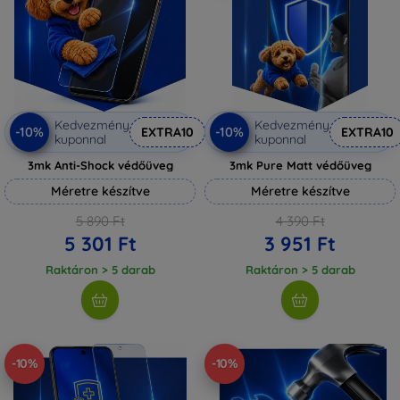
Kedvezmény
Kedvezmény
-10%
-10%
EXTRA10
EXTRA10
kuponnal
kuponnal
3mk Anti-Shock védőüveg
3mk Pure Matt védőüveg
Méretre készítve
Méretre készítve
5 890 Ft
4 390 Ft
5 301 Ft
3 951 Ft
Raktáron > 5 darab
Raktáron > 5 darab
-10%
-10%