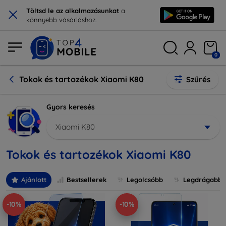
×
Töltsd le az alkalmazásunkat
a
könnyebb vásárláshoz.
0
Tokok és tartozékok Xiaomi K80
Szűrés
Gyors keresés
Xiaomi K80
Tokok és tartozékok Xiaomi K80
Ajánlott
Bestsellerek
Legolcsóbb
Legdrágabb
-10%
-10%