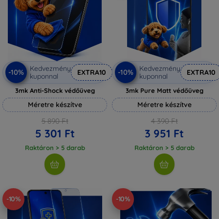
Kedvezmény
Kedvezmény
-10%
-10%
EXTRA10
EXTRA10
kuponnal
kuponnal
3mk Anti-Shock védőüveg
3mk Pure Matt védőüveg
Méretre készítve
Méretre készítve
5 890 Ft
4 390 Ft
5 301 Ft
3 951 Ft
Raktáron > 5 darab
Raktáron > 5 darab
-10%
-10%