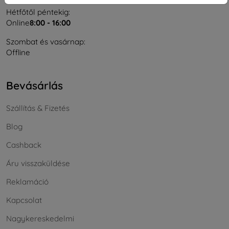
Hétfőtől péntekig:
Online
8:00 - 16:00
Szombat és vasárnap:
Offline
Bevásárlás
Szállítás & Fizetés
Blog
Cashback
Áru visszaküldése
Reklamáció
Kapcsolat
Nagykereskedelmi