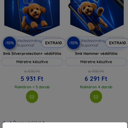
Kedvezmény
Kedvezmény
-10%
-10%
EXTRA10
EXTRA10
kuponnal
kuponnal
3mk Silverprotection+ védőfólia
3mk Hammer védőfólia
Méretre készítve
Méretre készítve
6 590 Ft
6 990 Ft
5 931 Ft
6 291 Ft
Raktáron > 5 darab
Raktáron 4 darab
1
-
4
Összes találat
4
.