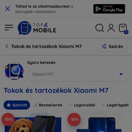
×
Töltsd le az alkalmazásunkat
a
könnyebb vásárláshoz.
0
Tokok és tartozékok Xiaomi M7
Szűrés
Gyors keresés
Xiaomi M7
Tokok és tartozékok Xiaomi M7
Ajánlott
Bestsellerek
Legolcsóbb
Legdrágabb
-10%
-10%