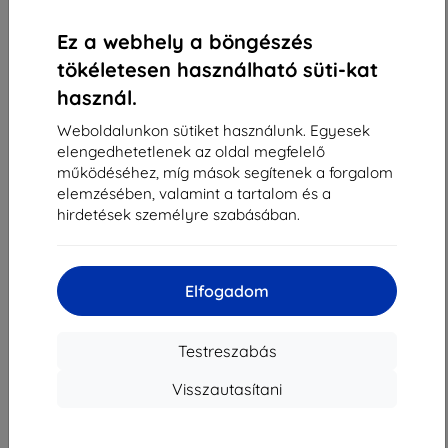
«
1
»
Ez a webhely a böngészés
tökéletesen használható süti-kat
használ.
Weboldalunkon sütiket használunk. Egyesek
elengedhetetlenek az oldal megfelelő
működéséhez, míg mások segítenek a forgalom
Shield-Sk s.r.o.
elemzésében, valamint a tartalom és a
Rudolf Mocka utca 3750/2A
hirdetések személyre szabásában.
841 04 Bratislava
Cégjegyzékszám:
46701494
ÁFA-azonosító:
SK2023549671
Elfogadom
Elérhetőség
Testreszabás
Visszautasítani
info@top4mobile.eu
Írjon nekünk