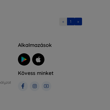
«
1
»
Alkalmazások
Kövess minket
ályzat