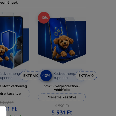
vezmények
-10%
Kedvezmény
Kedvezmény
-10%
EXTRA10
EXTRA10
uponnal
kuponnal
e Matt védőüveg
3mk Silverprotection+
védőfólia
tre készítve
Méretre készítve
4 390 Ft
6 590 Ft
 951 Ft
5 931 Ft