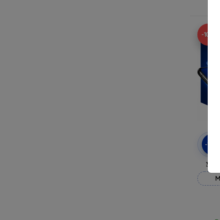
R
-10%
-10
3mk
M