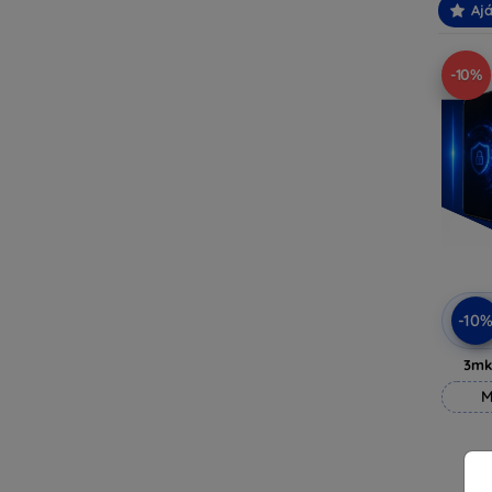
Ajá
-10%
-10
3mk
M