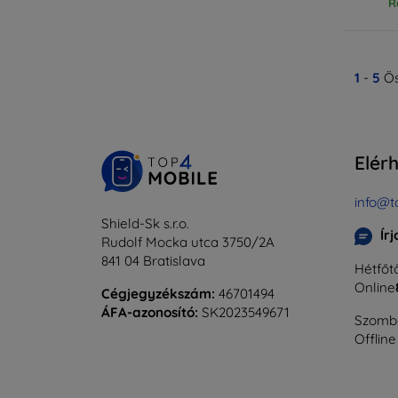
R
1
-
5
Ös
Elér
info@t
Shield-Sk s.r.o.
Ír
Rudolf Mocka utca 3750/2A
841 04 Bratislava
Hétfőtő
Online
Cégjegyzékszám:
46701494
ÁFA-azonosító:
SK2023549671
Szomba
Offline