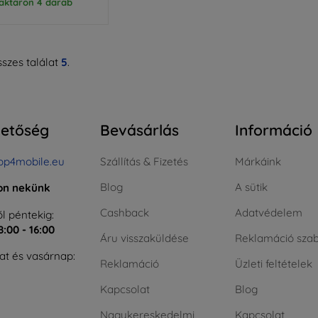
aktáron 4 darab
szes találat
5
.
hetőség
Bevásárlás
Információ
op4mobile.eu
Szállítás & Fizetés
Márkáink
Blog
A sütik
jon nekünk
Cashback
Adatvédelem
l péntekig:
8:00 - 16:00
Áru visszaküldése
Reklamáció szab
t és vasárnap:
Reklamáció
Üzleti feltételek
Kapcsolat
Blog
Nagykereskedelmi
Kapcsolat