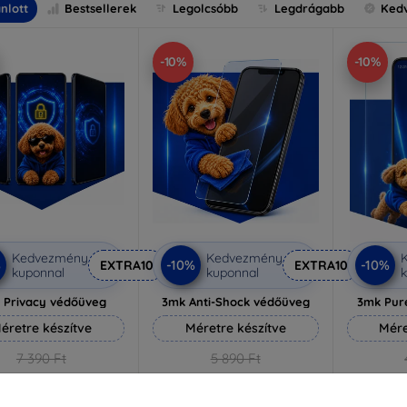
nlott
Bestsellerek
Legolcsóbb
Legdrágabb
Ked
-10%
-10%
Kedvezmény
Kedvezmény
%
-10%
-10%
EXTRA10
EXTRA10
kuponnal
kuponnal
k
 Privacy védőüveg
3mk Anti-Shock védőüveg
3mk Pur
éretre készítve
Méretre készítve
Mére
7 390 Ft
5 890 Ft
6 651 Ft
5 301 Ft
3