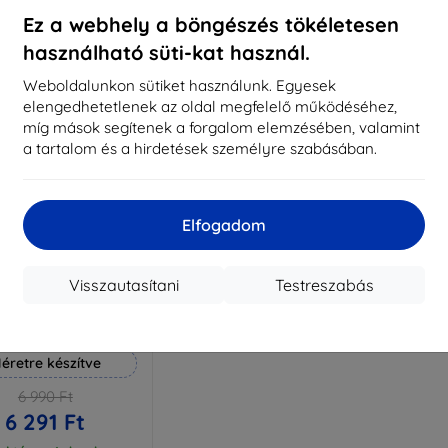
aktáron 3 darab
Raktáron > 5 darab
Raktá
Ez a webhely a böngészés tökéletesen
használható süti-kat használ.
Weboldalunkon sütiket használunk. Egyesek
elengedhetetlenek az oldal megfelelő működéséhez,
míg mások segítenek a forgalom elemzésében, valamint
a tartalom és a hirdetések személyre szabásában.
Elfogadom
Visszautasítani
Testreszabás
Kedvezmény
%
EXTRA10
kuponnal
 Hammer védőfólia
éretre készítve
6 990 Ft
6 291 Ft