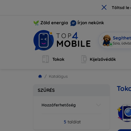
×
Töltsd l
Zöld energia
Írjon nekünk
Segíthe
Mo
|
Tokok
Kijelzővédők
Katalógus
Toko
SZŰRÉS
Hozzáferhetőség
5
találat