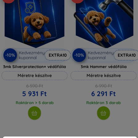
Kedvezmény
Kedvezmény
-10%
-10%
EXTRA10
EXTRA10
kuponnal
kuponnal
3mk Silverprotection+ védőfólia
3mk Hammer védőfólia
Méretre készítve
Méretre készítve
6 590 Ft
6 990 Ft
5 931 Ft
6 291 Ft
Raktáron > 5 darab
Raktáron 3 darab