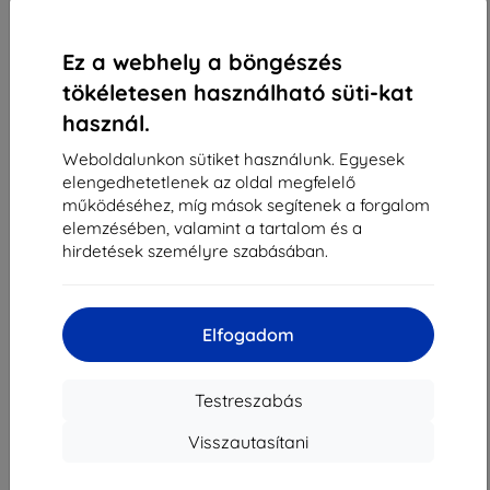
1
-
4
Összes találat
4
.
«
1
»
Ez a webhely a böngészés
tökéletesen használható süti-kat
használ.
Weboldalunkon sütiket használunk. Egyesek
elengedhetetlenek az oldal megfelelő
működéséhez, míg mások segítenek a forgalom
elemzésében, valamint a tartalom és a
Shield-Sk s.r.o.
hirdetések személyre szabásában.
Rudolf Mocka utca 3750/2A
841 04 Bratislava
Cégjegyzékszám:
46701494
Elfogadom
ÁFA-azonosító:
SK2023549671
Testreszabás
Elérhetőség
Visszautasítani
info@top4mobile.eu