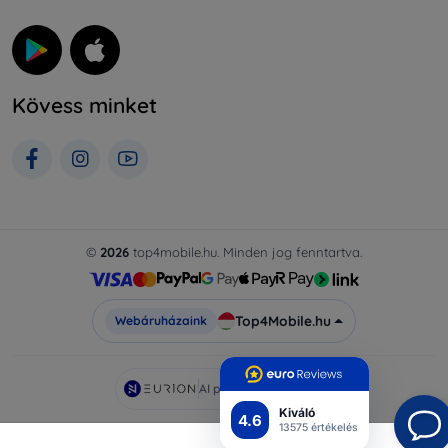
Kövess minket
©
2026
top4mobile.hu. Minden jog fenntartva.
Top4Mobile.hu
Webáruházaink
AI powered by
Eurion
Kiváló
4.6
13575 értékelés