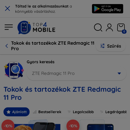
×
Töltsd le az alkalmazásunkat
a
könnyebb vásárláshoz.
0
Tokok és tartozékok ZTE Redmagic 11
Szűrés
Pro
Gyors keresés
ZTE Redmagic 11 Pro
Tokok és tartozékok ZTE Redmagic
11 Pro
Ajánlott
Bestsellerek
Legolcsóbb
Legdrágabb
-10%
-10%