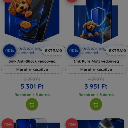
Kedvezmény
Kedvezmény
-10%
-10%
EXTRA10
EXTRA10
kuponnal
kuponnal
3mk Anti-Shock védőüveg
3mk Pure Matt védőüveg
Méretre készítve
Méretre készítve
5 890 Ft
4 390 Ft
5 301 Ft
3 951 Ft
Raktáron > 5 darab
Raktáron > 5 darab
-10%
-10%