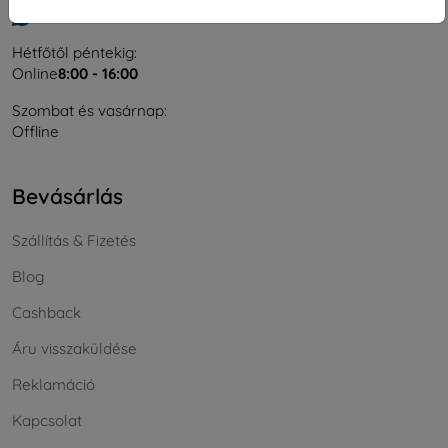
Írjon nekünk
Hétfőtől péntekig:
Online
8:00 - 16:00
Szombat és vasárnap:
Offline
Bevásárlás
Szállítás & Fizetés
Blog
Cashback
Áru visszaküldése
Reklamáció
Kapcsolat