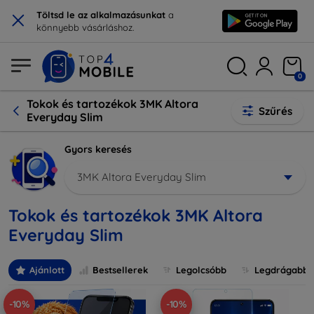
×
Töltsd le az alkalmazásunkat
a
könnyebb vásárláshoz.
0
Tokok és tartozékok 3MK Altora
Szűrés
Everyday Slim
Gyors keresés
3MK Altora Everyday Slim
Tokok és tartozékok 3MK Altora
Everyday Slim
Ajánlott
Bestsellerek
Legolcsóbb
Legdrágabb
-10%
-10%