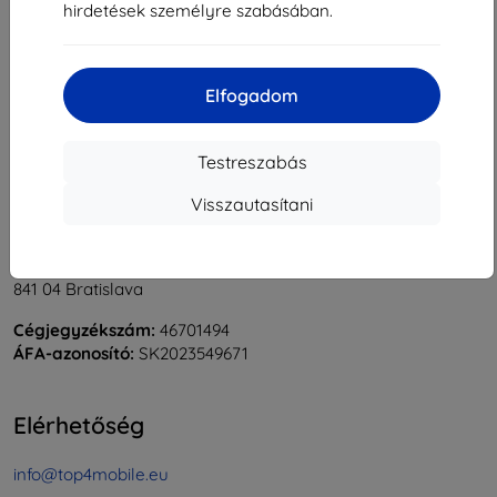
hirdetések személyre szabásában.
1
-
5
Összes találat
5
.
«
1
»
Elfogadom
Testreszabás
Visszautasítani
Shield-Sk s.r.o.
Rudolf Mocka utca 3750/2A
841 04 Bratislava
Cégjegyzékszám:
46701494
ÁFA-azonosító:
SK2023549671
Elérhetőség
info@top4mobile.eu