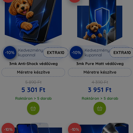
Kedvezmény
Kedvezmény
-10%
-10%
EXTRA10
EXTRA10
kuponnal
kuponnal
3mk Anti-Shock védőüveg
3mk Pure Matt védőüveg
Méretre készítve
Méretre készítve
5 890 Ft
4 390 Ft
5 301 Ft
3 951 Ft
Raktáron > 5 darab
Raktáron > 5 darab
-10%
-10%