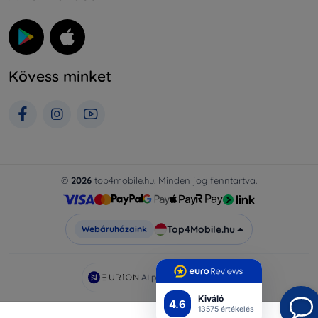
Kövess minket
©
2026
top4mobile.hu. Minden jog fenntartva.
Top4Mobile.hu
Webáruházaink
AI powered by
Eurion
Kiváló
4.6
13575 értékelés