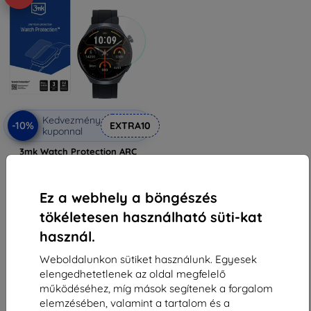
Kedvezmény
-10%
EXTRA10
kuponnal
3mk Watch Protection ARC
Védőfólia Altora Everyday Slim-
hez
3 590 Ft
Ez a webhely a böngészés
3 230 Ft
tökéletesen használható süti-kat
Raktáron > 5 darab
használ.
Weboldalunkon sütiket használunk. Egyesek
elengedhetetlenek az oldal megfelelő
működéséhez, míg mások segítenek a forgalom
elemzésében, valamint a tartalom és a