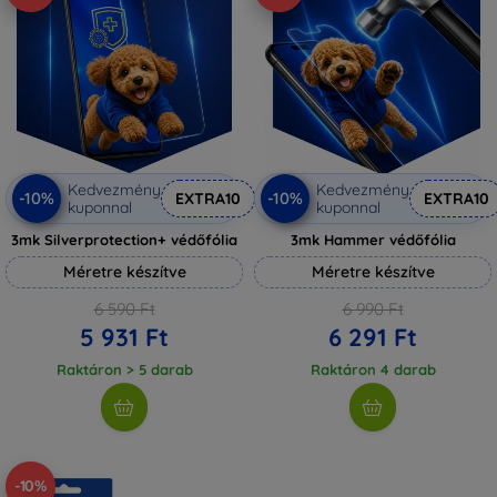
Kedvezmény
Kedvezmény
-10%
-10%
EXTRA10
EXTRA10
kuponnal
kuponnal
3mk Silverprotection+ védőfólia
3mk Hammer védőfólia
Méretre készítve
Méretre készítve
6 590 Ft
6 990 Ft
5 931 Ft
6 291 Ft
Raktáron > 5 darab
Raktáron 4 darab
-10%