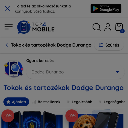
×
Töltsd le az alkalmazásunkat
a
könnyebb vásárláshoz.
0
Tokok és tartozékok Dodge Durango
Szűrés
Gyors keresés
Dodge Durango
Tokok és tartozékok Dodge Durango
Ajánlott
Bestsellerek
Legolcsóbb
Legdrágabb
-10%
-10%