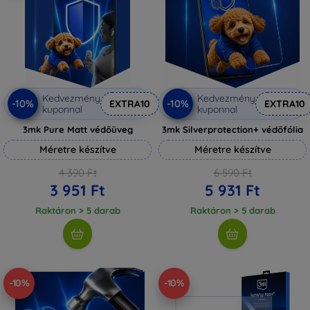
Kedvezmény
Kedvezmény
-10%
-10%
EXTRA10
EXTRA10
kuponnal
kuponnal
3mk Pure Matt védőüveg
3mk Silverprotection+ védőfólia
Méretre készítve
Méretre készítve
4 390 Ft
6 590 Ft
3 951 Ft
5 931 Ft
Raktáron > 5 darab
Raktáron > 5 darab
-10%
-10%