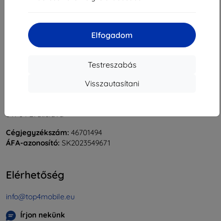
«
1
»
Elfogadom
Testreszabás
Visszautasítani
Shield-Sk s.r.o.
Rudolf Mocka utca 3750/2A
841 04 Bratislava
Cégjegyzékszám:
46701494
ÁFA-azonosító:
SK2023549671
Elérhetőség
info@top4mobile.eu
Írjon nekünk