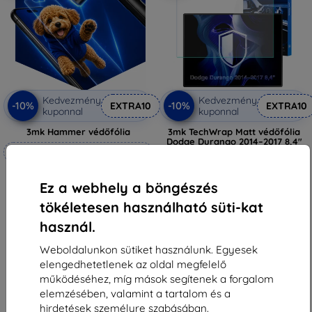
Kedvezmény
Kedvezmény
-10%
-10%
EXTRA10
EXTRA10
kuponnal
kuponnal
3mk Hammer védőfólia
3mk TechWrap Matt védőfólia
Dodge Durango 2014–2017 8,4"
Méretre készítve
központi kijelzőhöz
11 889 Ft
6 990 Ft
10 700 Ft
Ez a webhely a böngészés
6 291 Ft
Raktáron 3 darab
tökéletesen használható süti-kat
Raktáron 4 darab
használ.
Weboldalunkon sütiket használunk. Egyesek
elengedhetetlenek az oldal megfelelő
működéséhez, míg mások segítenek a forgalom
elemzésében, valamint a tartalom és a
1
-
6
Összes találat
6
.
hirdetések személyre szabásában.