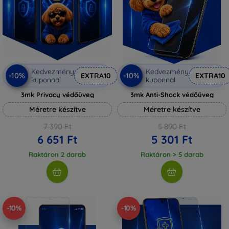
Kedvezmény
Kedvezmény
-10%
-10%
EXTRA10
EXTRA10
kuponnal
kuponnal
3mk Privacy védőüveg
3mk Anti-Shock védőüveg
Méretre készítve
Méretre készítve
7 390 Ft
5 890 Ft
6 651 Ft
5 301 Ft
Raktáron 2 darab
Raktáron > 5 darab
-10%
-10%