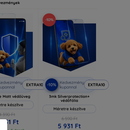
vezmények
-10%
Kedvezmény
Kedvezmény
-10%
EXTRA10
EXTRA10
uponnal
kuponnal
e Matt védőüveg
3mk Silverprotection+
védőfólia
tre készítve
Méretre készítve
4 390 Ft
6 590 Ft
 951 Ft
5 931 Ft