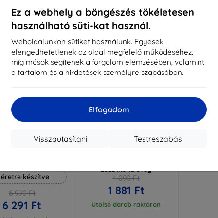
aktáron 3 darab
Raktáron > 5 darab
Raktá
Ez a webhely a böngészés tökéletesen
használható süti-kat használ.
-54%
Weboldalunkon sütiket használunk. Egyesek
elengedhetetlenek az oldal megfelelő működéséhez,
míg mások segítenek a forgalom elemzésében, valamint
a tartalom és a hirdetések személyre szabásában.
Elfogadom
Visszautasítani
Testreszabás
Kedvezmény
Kedvezmény
%
-10%
EXTRA10
EXTRA10
kuponnal
kuponnal
 Hammer védőfólia
3MK FlexibleGlass Alcatel 1B
2022 hibrid üveg
éretre készítve
4 090 Ft
1 881 Ft
6 990 Ft
6 291 Ft
Utolsó darab raktáron