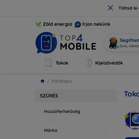
×
Töltsd l
Zöld energia
Írjon nekünk
Segíthe
Mob
|
Tokok
Kijelzővédők
Katalógus
Toko
SZŰRÉS
Hozzáferhetőség
Márka