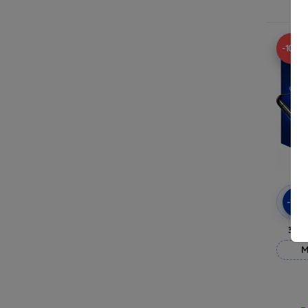
R
-10%
-10
3mk
M