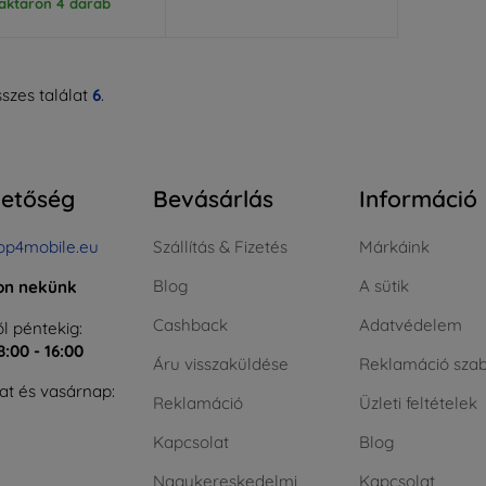
aktáron 4 darab
szes találat
6
.
hetőség
Bevásárlás
Információ
op4mobile.eu
Szállítás & Fizetés
Márkáink
Blog
A sütik
jon nekünk
Cashback
Adatvédelem
l péntekig:
8:00 - 16:00
Áru visszaküldése
Reklamáció szab
t és vasárnap:
Reklamáció
Üzleti feltételek
Kapcsolat
Blog
Nagykereskedelmi
Kapcsolat