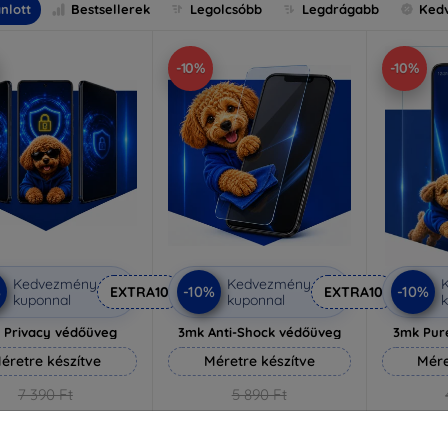
nlott
Bestsellerek
Legolcsóbb
Legdrágabb
Ked
-10%
-10%
Kedvezmény
Kedvezmény
%
-10%
-10%
EXTRA10
EXTRA10
kuponnal
kuponnal
k
 Privacy védőüveg
3mk Anti-Shock védőüveg
3mk Pur
éretre készítve
Méretre készítve
Mére
7 390 Ft
5 890 Ft
6 651 Ft
5 301 Ft
3