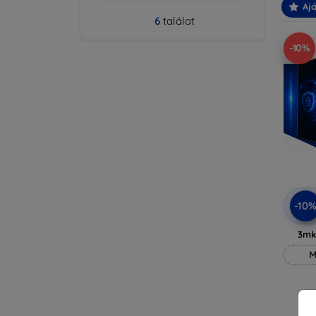
Ajá
6
találat
-10%
-10
3mk
M