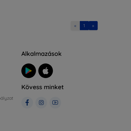
«
1
»
Alkalmazások
Kövess minket
ályzat