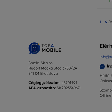
R
1
-
6
Ös
Elér
info@t
Shield-Sk s.r.o.
Ír
Rudolf Mocka utca 3750/2A
841 04 Bratislava
Hétfőtő
Online
Cégjegyzékszám:
46701494
ÁFA-azonosító:
SK2023549671
Szomba
Offline