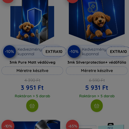
Kedvezmény
Kedvezmény
-10%
-10%
EXTRA10
EXTRA10
kuponnal
kuponnal
3mk Pure Matt védőüveg
3mk Silverprotection+ védőfólia
Méretre készítve
Méretre készítve
4 390 Ft
6 590 Ft
3 951 Ft
5 931 Ft
Raktáron > 5 darab
Raktáron > 5 darab
-10%
-65%