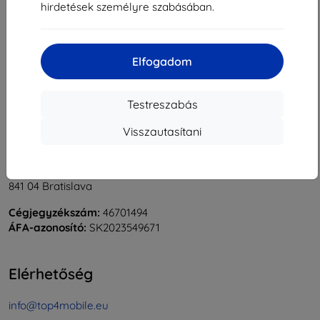
hirdetések személyre szabásában.
1
-
6
Összes találat
6
.
«
1
»
Elfogadom
Testreszabás
Visszautasítani
Shield-Sk s.r.o.
Rudolf Mocka utca 3750/2A
841 04 Bratislava
Cégjegyzékszám:
46701494
ÁFA-azonosító:
SK2023549671
Elérhetőség
info@top4mobile.eu