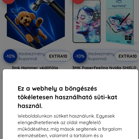
Kedvezmény
Kedvezmény
-10%
-10%
EXTRA10
EXTRA10
kuponnal
kuponnal
3mk Hammer védőfólia
3MK PaperFeeling Nvidia SHIELD
Tablet 8" 2 db védőfólia
Méretre készítve
9 890 Ft
3 501 Ft
6 990 Ft
Ez a webhely a böngészés
6 291 Ft
Utolsó darab raktáron
tökéletesen használható süti-kat
Raktáron 4 darab
használ.
Weboldalunkon sütiket használunk. Egyesek
elengedhetetlenek az oldal megfelelő
működéséhez, míg mások segítenek a forgalom
elemzésében, valamint a tartalom és a