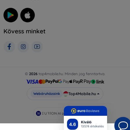
Kövess minket
©
2026
top4mobile.hu. Minden jog fenntartva.
Top4Mobile.hu
Webáruházaink
AI powered by
Eurion
Kiváló
4.6
13574 értékelés