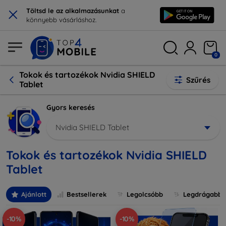
×
Töltsd le az alkalmazásunkat
a
könnyebb vásárláshoz.
0
Tokok és tartozékok Nvidia SHIELD
Szűrés
Tablet
Gyors keresés
Nvidia SHIELD Tablet
Tokok és tartozékok Nvidia SHIELD
Tablet
Ajánlott
Bestsellerek
Legolcsóbb
Legdrágabb
-10%
-10%