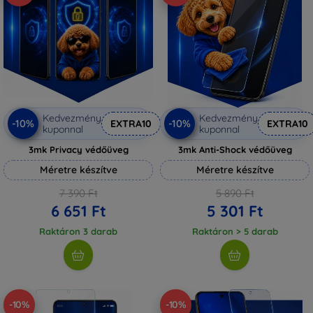
Kedvezmény
Kedvezmény
-10%
-10%
EXTRA10
EXTRA10
kuponnal
kuponnal
3mk Privacy védőüveg
3mk Anti-Shock védőüveg
Méretre készítve
Méretre készítve
7 390 Ft
5 890 Ft
6 651 Ft
5 301 Ft
Raktáron 3 darab
Raktáron > 5 darab
-10%
-10%