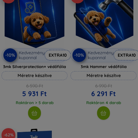
Kedvezmény
Kedvezmény
-10%
-10%
EXTRA10
EXTRA10
kuponnal
kuponnal
3mk Silverprotection+ védőfólia
3mk Hammer védőfólia
Méretre készítve
Méretre készítve
6 590 Ft
6 990 Ft
5 931 Ft
6 291 Ft
Raktáron > 5 darab
Raktáron 4 darab
-62%