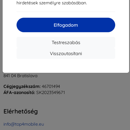
hirdetések személyre szabásában.
1
-
5
Összes találat
5
.
«
1
»
Elfogadom
Testreszabás
Visszautasítani
Shield-Sk s.r.o.
Rudolf Mocka utca 3750/2A
841 04 Bratislava
Cégjegyzékszám:
46701494
ÁFA-azonosító:
SK2023549671
Elérhetőség
info@top4mobile.eu