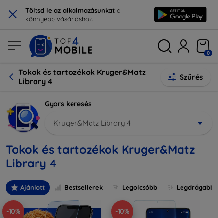
×
Töltsd le az alkalmazásunkat
a
könnyebb vásárláshoz.
0
Tokok és tartozékok Kruger&Matz
Szűrés
Library 4
Gyors keresés
Kruger&Matz Library 4
Tokok és tartozékok Kruger&Matz
Library 4
Ajánlott
Bestsellerek
Legolcsóbb
Legdrágabb
-10%
-10%