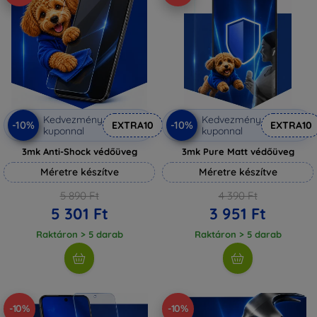
Kedvezmény
Kedvezmény
-10%
-10%
EXTRA10
EXTRA10
kuponnal
kuponnal
3mk Anti-Shock védőüveg
3mk Pure Matt védőüveg
Méretre készítve
Méretre készítve
5 890 Ft
4 390 Ft
5 301 Ft
3 951 Ft
Raktáron > 5 darab
Raktáron > 5 darab
-10%
-10%