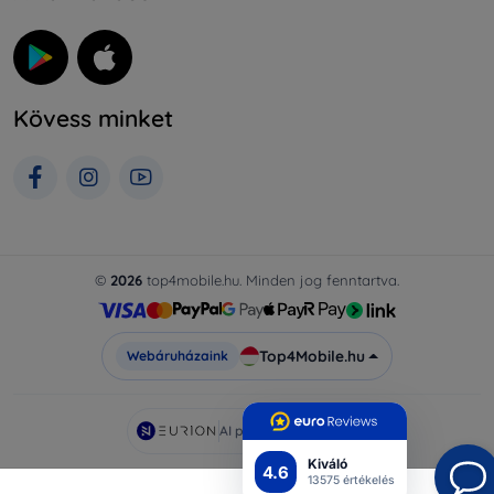
Kövess minket
©
2026
top4mobile.hu. Minden jog fenntartva.
Top4Mobile.hu
Webáruházaink
AI powered by
Eurion
Kiváló
4.6
13575 értékelés