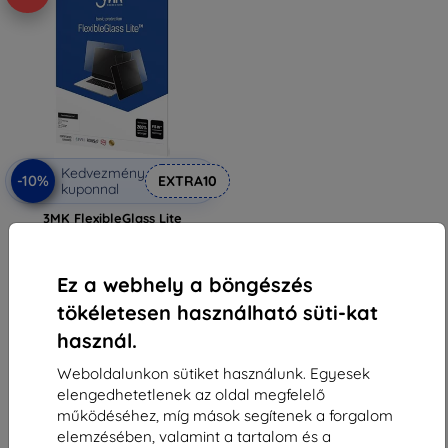
Kedvezmény
-10%
EXTRA10
kuponnal
3MK FlexibleGlass Lite
Kruger&Matz Library 4, hibrid
edzett üveg Lite (5903108512763)
4 490 Ft
Ez a webhely a böngészés
1 701 Ft
tökéletesen használható süti-kat
Utolsó darab raktáron
használ.
Weboldalunkon sütiket használunk. Egyesek
elengedhetetlenek az oldal megfelelő
működéséhez, míg mások segítenek a forgalom
elemzésében, valamint a tartalom és a