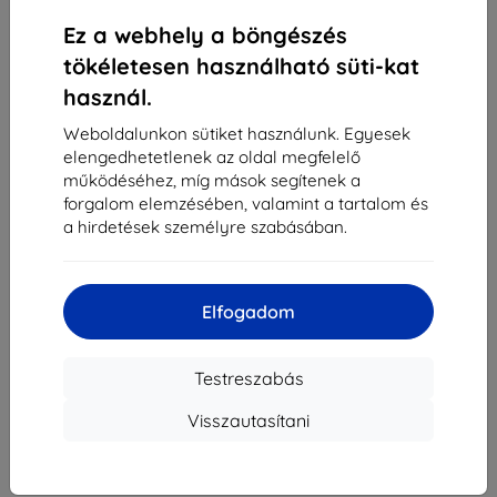
«
1
»
Ez a webhely a böngészés
tökéletesen használható süti-kat
használ.
Weboldalunkon sütiket használunk. Egyesek
elengedhetetlenek az oldal megfelelő
működéséhez, míg mások segítenek a
forgalom elemzésében, valamint a tartalom és
Shield-Sk s.r.o.
a hirdetések személyre szabásában.
Rudolf Mocka utca 3750/2A
841 04 Bratislava
Cégjegyzékszám:
46701494
Elfogadom
ÁFA-azonosító:
SK2023549671
Testreszabás
Elérhetőség
Visszautasítani
info@top4mobile.eu
Írjon nekünk