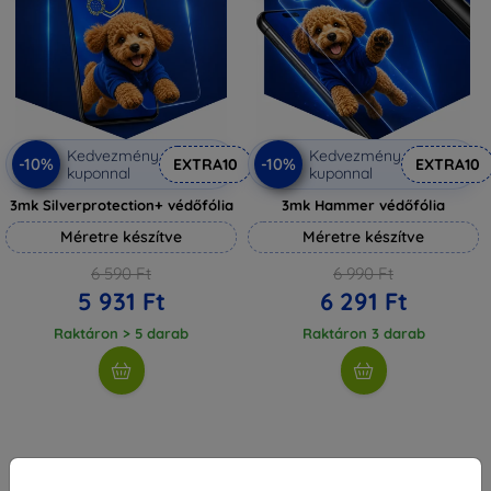
Kedvezmény
Kedvezmény
-10%
-10%
EXTRA10
EXTRA10
kuponnal
kuponnal
3mk Silverprotection+ védőfólia
3mk Hammer védőfólia
Méretre készítve
Méretre készítve
6 590 Ft
6 990 Ft
5 931 Ft
6 291 Ft
Raktáron > 5 darab
Raktáron 3 darab
1
-
4
Összes találat
4
.