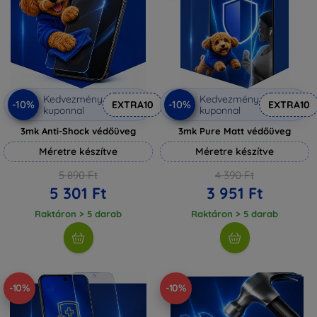
Kedvezmény
Kedvezmény
-10%
-10%
EXTRA10
EXTRA10
kuponnal
kuponnal
3mk Anti-Shock védőüveg
3mk Pure Matt védőüveg
Méretre készítve
Méretre készítve
5 890 Ft
4 390 Ft
5 301 Ft
3 951 Ft
Raktáron > 5 darab
Raktáron > 5 darab
-10%
-10%