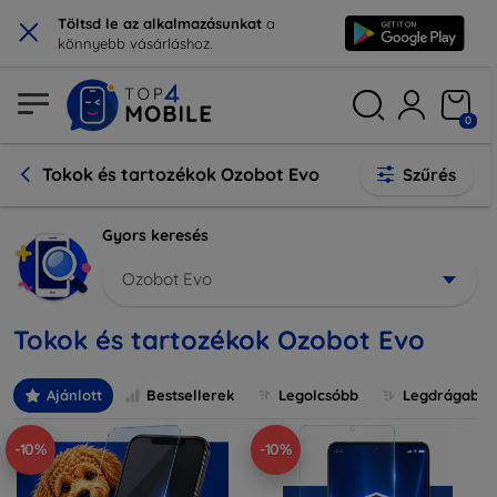
×
Töltsd le az alkalmazásunkat
a
könnyebb vásárláshoz.
0
Tokok és tartozékok Ozobot Evo
Szűrés
Gyors keresés
Ozobot Evo
Tokok és tartozékok Ozobot Evo
Ajánlott
Bestsellerek
Legolcsóbb
Legdrágabb
-10%
-10%