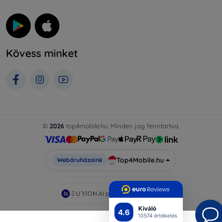
Kövess minket
©
2026
top4mobile.hu. Minden jog fenntartva.
Top4Mobile.hu
Webáruházaink
AI powered by
Eurion
Kiváló
4.6
13574 értékelés