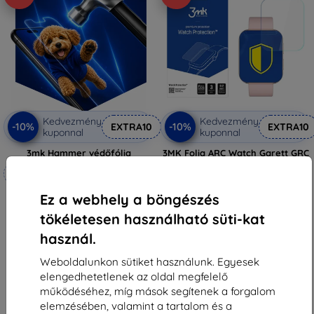
Kedvezmény
Kedvezmény
-10%
-10%
EXTRA10
EXTRA10
kuponnal
kuponnal
3mk Hammer védőfólia
3MK Folia ARC Watch Garett GRC
MAXX Gaming védőfólia
Méretre készítve
3 590 Ft
3 230 Ft
6 990 Ft
Ez a webhely a böngészés
6 291 Ft
Raktáron 2 darab
tökéletesen használható süti-kat
Raktáron 4 darab
használ.
Weboldalunkon sütiket használunk. Egyesek
elengedhetetlenek az oldal megfelelő
működéséhez, míg mások segítenek a forgalom
elemzésében, valamint a tartalom és a