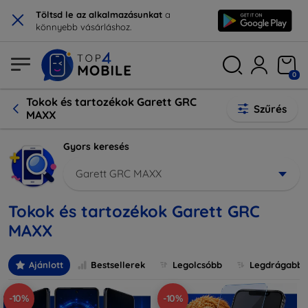
×
Töltsd le az alkalmazásunkat
a
könnyebb vásárláshoz.
0
Tokok és tartozékok Garett GRC
Szűrés
MAXX
Gyors keresés
Garett GRC MAXX
Tokok és tartozékok Garett GRC
MAXX
Ajánlott
Bestsellerek
Legolcsóbb
Legdrágabb
-10%
-10%