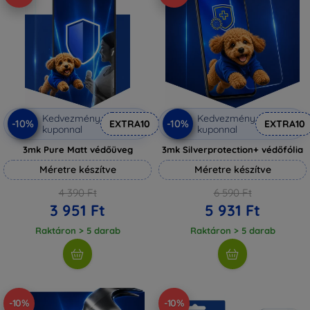
Kedvezmény
Kedvezmény
-10%
-10%
EXTRA10
EXTRA10
kuponnal
kuponnal
3mk Pure Matt védőüveg
3mk Silverprotection+ védőfólia
Méretre készítve
Méretre készítve
4 390 Ft
6 590 Ft
3 951 Ft
5 931 Ft
Raktáron > 5 darab
Raktáron > 5 darab
-10%
-10%