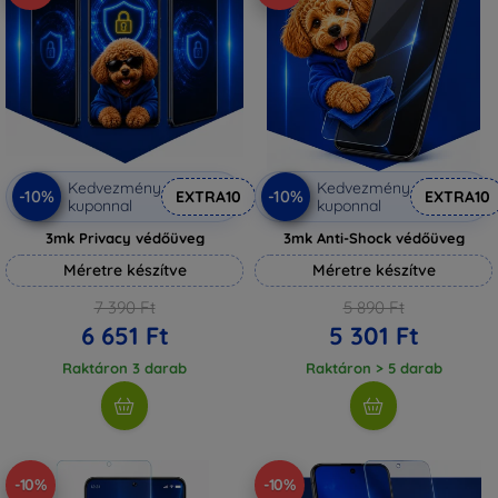
Kedvezmény
Kedvezmény
-10%
-10%
EXTRA10
EXTRA10
kuponnal
kuponnal
3mk Privacy védőüveg
3mk Anti-Shock védőüveg
Méretre készítve
Méretre készítve
7 390 Ft
5 890 Ft
6 651 Ft
5 301 Ft
Raktáron 3 darab
Raktáron > 5 darab
-10%
-10%