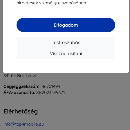
hirdetések személyre szabásában.
1
-
6
Összes találat
6
.
«
1
»
Elfogadom
Testreszabás
Visszautasítani
Shield-Sk s.r.o.
Rudolf Mocka utca 3750/2A
841 04 Bratislava
Cégjegyzékszám:
46701494
ÁFA-azonosító:
SK2023549671
Elérhetőség
info@top4mobile.eu