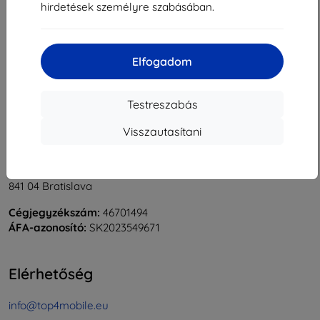
hirdetések személyre szabásában.
1
-
6
Összes találat
6
.
«
1
»
Elfogadom
Testreszabás
Visszautasítani
Shield-Sk s.r.o.
Rudolf Mocka utca 3750/2A
841 04 Bratislava
Cégjegyzékszám:
46701494
ÁFA-azonosító:
SK2023549671
Elérhetőség
info@top4mobile.eu