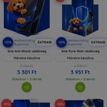
Kedvezmény
Kedvezmény
-10%
-10%
EXTRA10
EXTRA10
kuponnal
kuponnal
3mk Anti-Shock védőüveg
3mk Pure Matt védőüveg
Méretre készítve
Méretre készítve
5 890 Ft
4 390 Ft
5 301 Ft
3 951 Ft
Raktáron > 5 darab
Raktáron > 5 darab
-10%
-10%