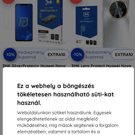
Kedvezmény
Kedvezmény
-10%
-10%
EXTRA10
EXTRA10
kuponnal
kuponnal
3MK SilverProtect+ Huawei Nova
3MK Lens Protect Huawei Nova
Y91 antimikrobiális fólia, nedves
Y91 kamera lencsevédő 4 db
telepítéssel
2 590 Ft
5 589 Ft
1 251 Ft
Ez a webhely a böngészés
2 241 Ft
Utolsó darab raktáron
tökéletesen használható süti-kat
Utolsó darab raktáron
használ.
Weboldalunkon sütiket használunk. Egyesek
elengedhetetlenek az oldal megfelelő
működéséhez, míg mások segítenek a forgalom
elemzésében, valamint a tartalom és a