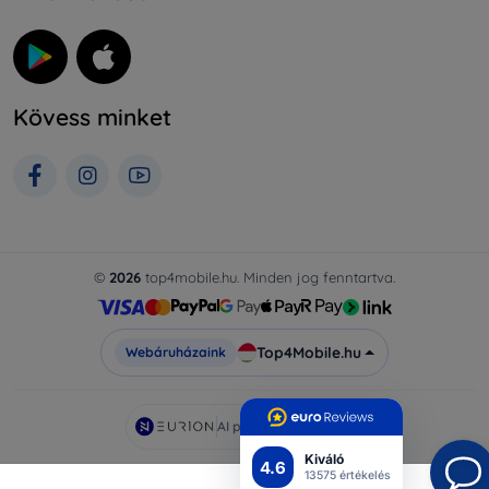
Kövess minket
©
2026
top4mobile.hu. Minden jog fenntartva.
Top4Mobile.hu
Webáruházaink
AI powered by
Eurion
Kiváló
4.6
13575 értékelés