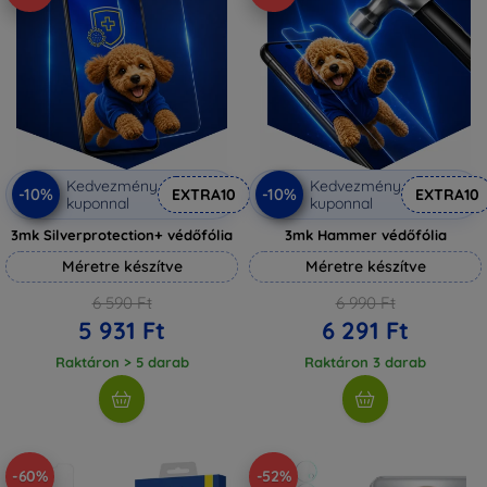
Kedvezmény
Kedvezmény
-10%
-10%
EXTRA10
EXTRA10
kuponnal
kuponnal
3mk Silverprotection+ védőfólia
3mk Hammer védőfólia
Méretre készítve
Méretre készítve
6 590 Ft
6 990 Ft
5 931 Ft
6 291 Ft
Raktáron > 5 darab
Raktáron 3 darab
-60%
-52%