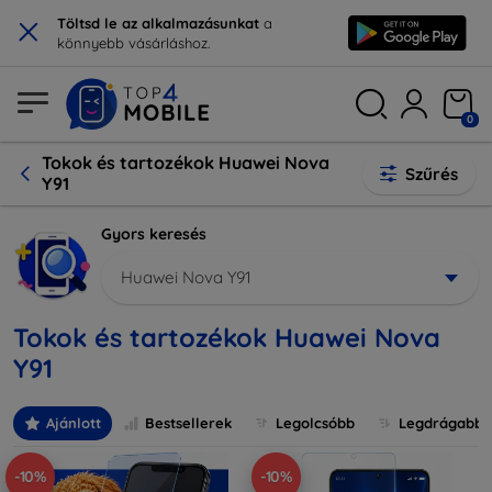
×
Töltsd le az alkalmazásunkat
a
könnyebb vásárláshoz.
0
Tokok és tartozékok Huawei Nova
Szűrés
Y91
Gyors keresés
Huawei Nova Y91
Tokok és tartozékok Huawei Nova
Y91
Ajánlott
Bestsellerek
Legolcsóbb
Legdrágabb
-10%
-10%