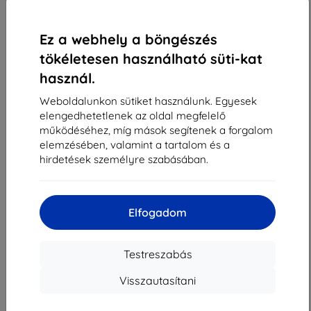
1
-
4
Összes találat
4
.
«
1
»
Ez a webhely a böngészés
tökéletesen használható süti-kat
használ.
Weboldalunkon sütiket használunk. Egyesek
elengedhetetlenek az oldal megfelelő
működéséhez, míg mások segítenek a forgalom
elemzésében, valamint a tartalom és a
Shield-Sk s.r.o.
hirdetések személyre szabásában.
Rudolf Mocka utca 3750/2A
841 04 Bratislava
Cégjegyzékszám:
46701494
Elfogadom
ÁFA-azonosító:
SK2023549671
Testreszabás
Elérhetőség
Visszautasítani
info@top4mobile.eu