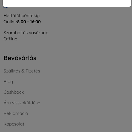
Írjon nekünk
Hétfőtől péntekig:
Online
8:00 - 16:00
Szombat és vasárnap:
Offline
Bevásárlás
Szállítás & Fizetés
Blog
Cashback
Áru visszaküldése
Reklamáció
Kapcsolat