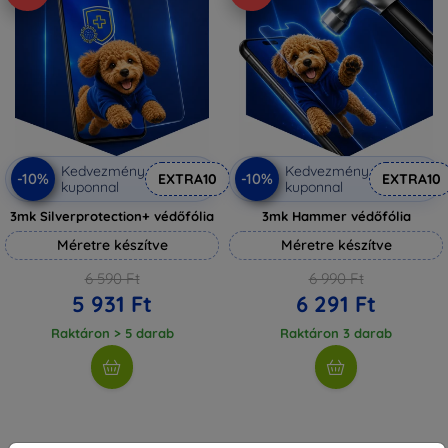
Kedvezmény
Kedvezmény
-10%
-10%
EXTRA10
EXTRA10
kuponnal
kuponnal
3mk Silverprotection+ védőfólia
3mk Hammer védőfólia
Méretre készítve
Méretre készítve
6 590 Ft
6 990 Ft
5 931 Ft
6 291 Ft
Raktáron > 5 darab
Raktáron 3 darab