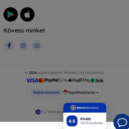
Kövess minket
©
2026
top4mobile.hu. Minden jog fenntartva.
Top4Mobile.hu
Webáruházaink
AI powered by
Eurion
Kiváló
4.6
13575 értékelés