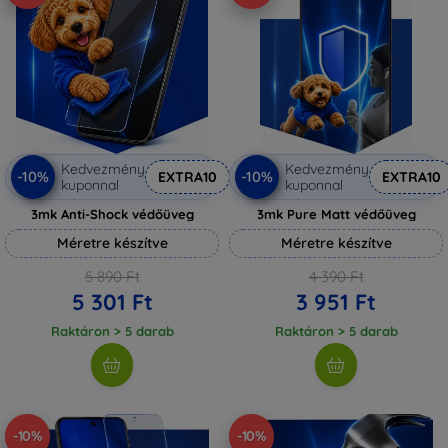
Kedvezmény
Kedvezmény
-10%
-10%
EXTRA10
EXTRA10
kuponnal
kuponnal
3mk Anti-Shock védőüveg
3mk Pure Matt védőüveg
Méretre készítve
Méretre készítve
5 890 Ft
4 390 Ft
5 301 Ft
3 951 Ft
Raktáron > 5 darab
Raktáron > 5 darab
-10%
-10%