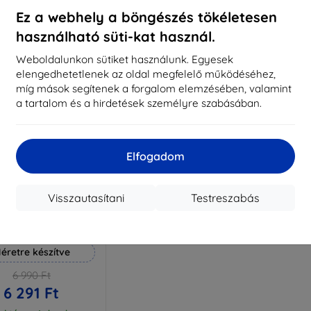
aktáron 3 darab
Raktáron > 5 darab
Raktá
Ez a webhely a böngészés tökéletesen
használható süti-kat használ.
Weboldalunkon sütiket használunk. Egyesek
elengedhetetlenek az oldal megfelelő működéséhez,
míg mások segítenek a forgalom elemzésében, valamint
a tartalom és a hirdetések személyre szabásában.
Elfogadom
Visszautasítani
Testreszabás
Kedvezmény
%
EXTRA10
kuponnal
 Hammer védőfólia
éretre készítve
6 990 Ft
6 291 Ft