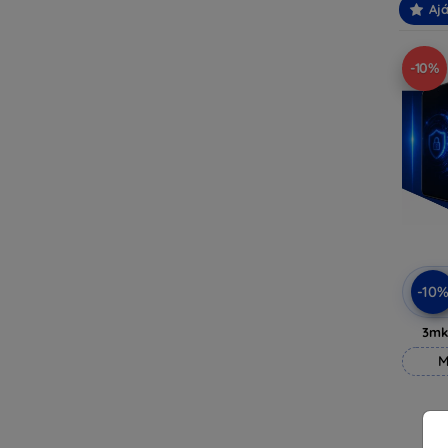
Ajá
-10%
-10
3mk
M