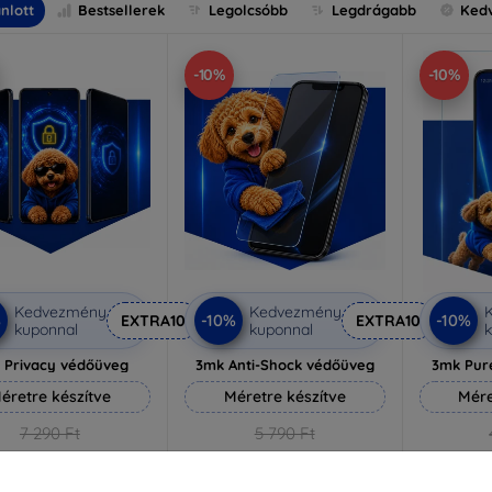
nlott
Bestsellerek
Legolcsóbb
Legdrágabb
Ked
-10%
-10%
Kedvezmény
Kedvezmény
%
-10%
-10%
EXTRA10
EXTRA10
kuponnal
kuponnal
k
 Privacy védőüveg
3mk Anti-Shock védőüveg
3mk Pur
éretre készítve
Méretre készítve
Mére
7 290 Ft
5 790 Ft
6 561 Ft
5 211 Ft
3