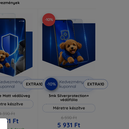
vezmények
-10%
Kedvezmény
Kedvezmény
-10%
EXTRA10
EXTRA10
uponnal
kuponnal
e Matt védőüveg
3mk Silverprotection+
védőfólia
tre készítve
Méretre készítve
4 390 Ft
6 590 Ft
 951 Ft
5 931 Ft