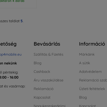
aktáron 4 darab
szes találat
5
.
hetőség
Bevásárlás
Információ
op4mobile.eu
Szállítás & Fizetés
Márkáink
Blog
A sütik
jon nekünk
Cashback
Adatvédelem
l péntekig:
8:00 - 16:00
Áru visszaküldése
Reklamáció szab
t és vasárnap:
Reklamáció
Üzleti feltételek
Kapcsolat
Blog
Nagykereskedelmi
Kapcsolat