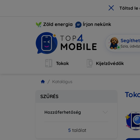
×
Töltsd l
Zöld energia
Írjon nekünk
Segíthe
M
|
Tokok
Kijelzővédők
Katalógus
Toko
SZŰRÉS
Hozzáferhetőség
5
találat