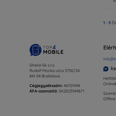
R
1
-
5
Ös
Elér
info@t
Shield-Sk s.r.o.
Ír
Rudolf Mocka utca 3750/2A
841 04 Bratislava
Hétfőtő
Online
Cégjegyzékszám:
46701494
ÁFA-azonosító:
SK2023549671
Szomba
Offline