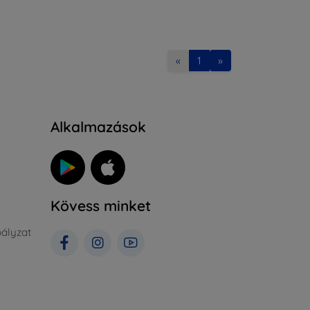
«
1
»
Alkalmazások
Kövess minket
ályzat