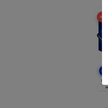
R
-10%
-10
3mk
M