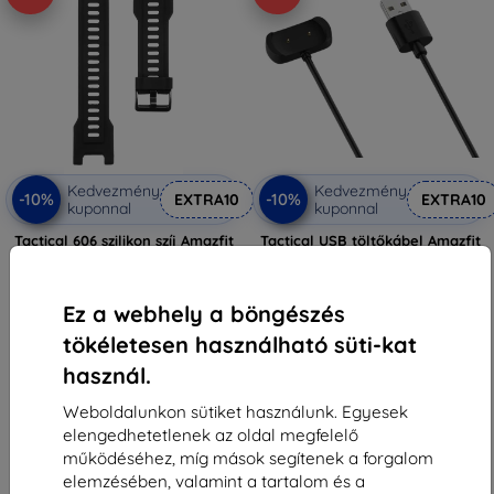
Kedvezmény
Kedvezmény
-10%
-10%
EXTRA10
EXTRA10
kuponnal
kuponnal
Tactical 606 szilikon szíj Amazfit
Tactical USB töltőkábel Amazfit
T-Rex/T-Rex Pro-hoz fekete
GTR2/GTS2, Zepp e/z, T-Rex Pro-
(Amazfit T-Rex 1001)
hoz (57983102721)
4 790 Ft
5 489 Ft
Ez a webhely a böngészés
4 311 Ft
4 941 Ft
tökéletesen használható süti-kat
Utolsó darab raktáron
Raktáron > 5 darab
használ.
Weboldalunkon sütiket használunk. Egyesek
elengedhetetlenek az oldal megfelelő
működéséhez, míg mások segítenek a forgalom
elemzésében, valamint a tartalom és a