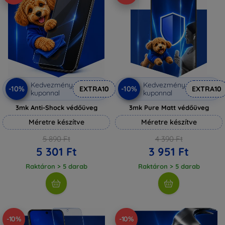
Kedvezmény
Kedvezmény
-10%
-10%
EXTRA10
EXTRA10
kuponnal
kuponnal
3mk Anti-Shock védőüveg
3mk Pure Matt védőüveg
Méretre készítve
Méretre készítve
5 890 Ft
4 390 Ft
5 301 Ft
3 951 Ft
Raktáron > 5 darab
Raktáron > 5 darab
-10%
-10%