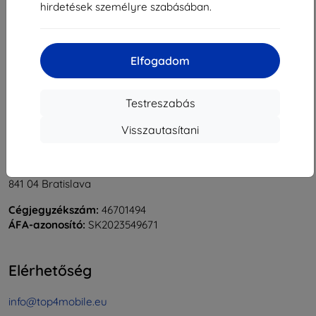
hirdetések személyre szabásában.
1
-
6
Összes találat
6
.
«
1
»
Elfogadom
Testreszabás
Visszautasítani
Shield-Sk s.r.o.
Rudolf Mocka utca 3750/2A
841 04 Bratislava
Cégjegyzékszám:
46701494
ÁFA-azonosító:
SK2023549671
Elérhetőség
info@top4mobile.eu