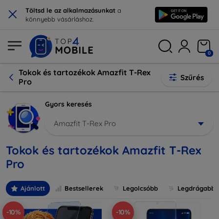
×
Töltsd le az alkalmazásunkat
a
könnyebb vásárláshoz.
0
Tokok és tartozékok Amazfit T-Rex
Szűrés
Pro
Gyors keresés
Amazfit T-Rex Pro
Tokok és tartozékok Amazfit T-Rex
Pro
Ajánlott
Bestsellerek
Legolcsóbb
Legdrágabb
-10%
-10%