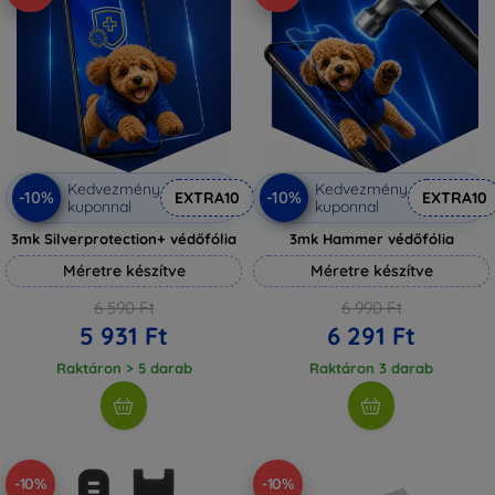
Kedvezmény
Kedvezmény
-10%
-10%
EXTRA10
EXTRA10
kuponnal
kuponnal
3mk Silverprotection+ védőfólia
3mk Hammer védőfólia
Méretre készítve
Méretre készítve
6 590 Ft
6 990 Ft
5 931 Ft
6 291 Ft
Raktáron > 5 darab
Raktáron 3 darab
-10%
-10%