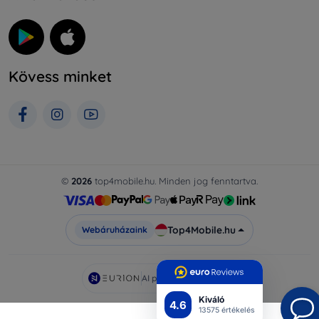
Kövess minket
©
2026
top4mobile.hu. Minden jog fenntartva.
Top4Mobile.hu
Webáruházaink
AI powered by
Eurion
Kiváló
4.6
13575 értékelés