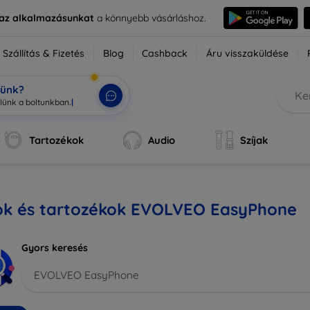
e az alkalmazásunkat
a könnyebb vásárláshoz.
Szállítás & Fizetés
Blog
Cashback
Áru visszaküldése
tünk?
zlünk a boltunkban
|
Tartozékok
Audio
Szíjak
ok és tartozékok EVOLVEO EasyPhone
Gyors keresés
EVOLVEO EasyPhone