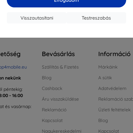
ktáron > 5 darab
Raktáron > 5 darab
Raktá
Visszautasítani
Testreszabás
szes találat
4
.
hetőség
Bevásárlás
Információ
op4mobile.eu
Szállítás & Fizetés
Márkáink
Blog
A sütik
jon nekünk
Cashback
Adatvédelem
l péntekig:
8:00 - 16:00
Áru visszaküldése
Reklamáció szab
t és vasárnap:
Reklamáció
Üzleti feltételek
Kapcsolat
Blog
Nagykereskedelmi
Kapcsolat