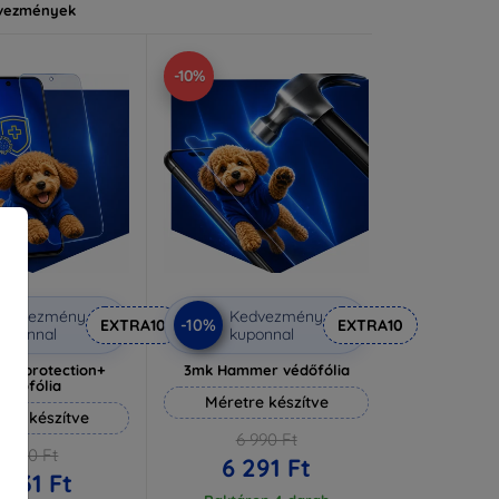
vezmények
-10%
Kedvezmény
Kedvezmény
-10%
EXTRA10
EXTRA10
uponnal
kuponnal
lverprotection+
3mk Hammer védőfólia
védőfólia
Méretre készítve
tre készítve
6 990 Ft
6 590 Ft
6 291 Ft
 931 Ft