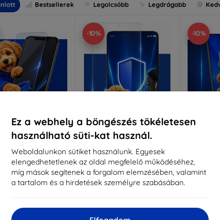
nlott
Bestsellerek
Legolcsóbb
Legdrágabb
Ked
-10%
-10%
Ez a webhely a böngészés tökéletesen
használható süti-kat használ.
Kedvezmény
Kedvezmény
%
-10%
-10%
EXTRA10
EXTRA10
kuponnal
kuponnal
k
Weboldalunkon sütiket használunk. Egyesek
elengedhetetlenek az oldal megfelelő működéséhez,
nti-Shock védőüveg
3mk Pure Matt védőüveg
3mk Si
míg mások segítenek a forgalom elemzésében, valamint
éretre készítve
Méretre készítve
a tartalom és a hirdetések személyre szabásában.
Mére
5 890 Ft
4 390 Ft
5 301 Ft
3 951 Ft
5
Elfogadom