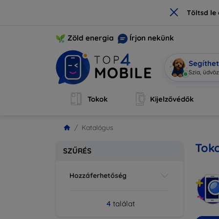
×
Töltsd l
Zöld energia
Írjon nekünk
Segíthe
Szia, üdvö
Tokok
Kijelzővédők
Katalógus
Tok
SZŰRÉS
Hozzáferhetőség
4
találat