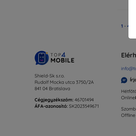
Ra
1
-
4
Ös
Elér
info@t
Shield-Sk s.r.o.
Ír
Rudolf Mocka utca 3750/2A
841 04 Bratislava
Hétfőtő
Online
Cégjegyzékszám:
46701494
ÁFA-azonosító:
SK2023549671
Szomba
Offline