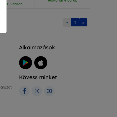
Raktáron 4 darab
ron > 5 darab
«
1
»
Alkalmazások
Kövess minket
ályzat