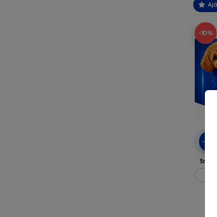
Ajá
-10%
-10
3mk A
M