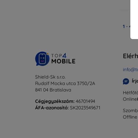
Ra
1
-
4
Ös
Elér
info@t
Shield-Sk s.r.o.
Ír
Rudolf Mocka utca 3750/2A
841 04 Bratislava
Hétfőtő
Online
Cégjegyzékszám:
46701494
ÁFA-azonosító:
SK2023549671
Szomba
Offline