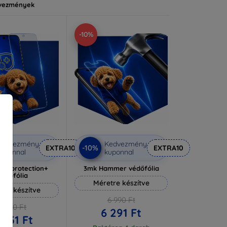
vezmények
-10%
Kedvezmény
Kedvezmény
-10%
EXTRA10
EXTRA10
uponnal
kuponnal
lverprotection+
3mk Hammer védőfólia
védőfólia
Méretre készítve
tre készítve
6 990 Ft
6 590 Ft
6 291 Ft
 931 Ft