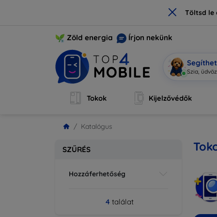
×
Töltsd l
Zöld energia
Írjon nekünk
Segíthe
Szia, üdvö
Tokok
Kijelzővédők
Katalógus
Tok
SZŰRÉS
Hozzáferhetőség
4
találat