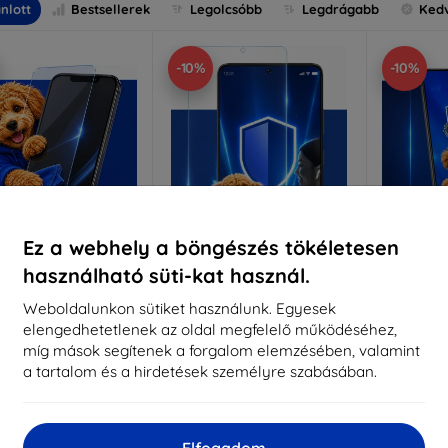
nlott
Bestsellerek
Legolcsóbb
Legdrágabb
Ked
-10%
-10%
Ez a webhely a böngészés tökéletesen
használható süti-kat használ.
Kedvezmény
Kedvezmény
%
-10%
-10%
EXTRA10
EXTRA10
kuponnal
kuponnal
k
Weboldalunkon sütiket használunk. Egyesek
elengedhetetlenek az oldal megfelelő működéséhez,
nti-Shock védőüveg
3mk Pure Matt védőüveg
3mk Si
míg mások segítenek a forgalom elemzésében, valamint
éretre készítve
Méretre készítve
a tartalom és a hirdetések személyre szabásában.
Mére
5 890 Ft
4 390 Ft
5 301 Ft
3 951 Ft
5
Elfogadom