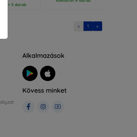
Raktáron 4 darab
ron > 5 darab
«
1
»
Alkalmazások
Kövess minket
ályzat