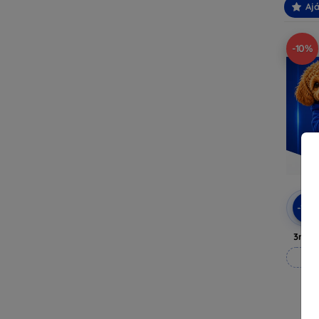
Ajá
-10%
-10
3mk A
M