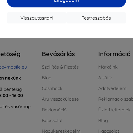
ktáron > 5 darab
Raktáron > 5 darab
Raktá
Visszautasítani
Testreszabás
szes találat
4
.
hetőség
Bevásárlás
Információ
op4mobile.eu
Szállítás & Fizetés
Márkáink
Blog
A sütik
jon nekünk
Cashback
Adatvédelem
l péntekig:
8:00 - 16:00
Áru visszaküldése
Reklamáció szab
t és vasárnap:
Reklamáció
Üzleti feltételek
Kapcsolat
Blog
Nagykereskedelmi
Kapcsolat