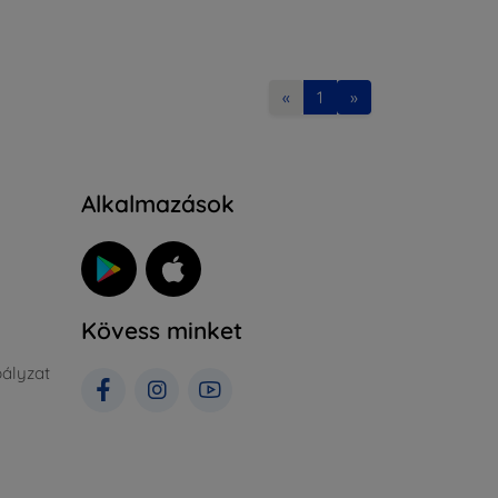
«
1
»
Alkalmazások
Kövess minket
ályzat