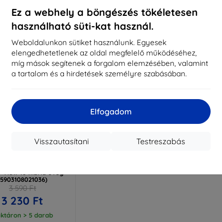
ktáron > 5 darab
Raktáron > 5 darab
Raktá
Ez a webhely a böngészés tökéletesen
használható süti-kat használ.
Weboldalunkon sütiket használunk. Egyesek
elengedhetetlenek az oldal megfelelő működéséhez,
míg mások segítenek a forgalom elemzésében, valamint
a tartalom és a hirdetések személyre szabásában.
Elfogadom
Visszautasítani
Testreszabás
Kedvezmény
%
EXTRA10
kuponnal
lexibleGlass Huawei
 View 10 hibrid üveg
(5903108021036)
3 590 Ft
3 230 Ft
ktáron > 5 darab