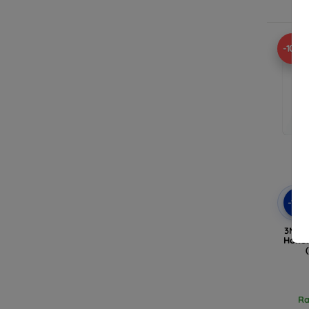
Ra
-10%
-10
3MK F
Honor
Ra