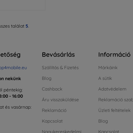
szes találat
5
.
hetőség
Bevásárlás
Információ
op4mobile.eu
Szállítás & Fizetés
Márkáink
Blog
A sütik
jon nekünk
Cashback
Adatvédelem
l péntekig:
8:00 - 16:00
Áru visszaküldése
Reklamáció szab
t és vasárnap:
Reklamáció
Üzleti feltételek
Kapcsolat
Blog
Nagykereskedelmi
Kapcsolat