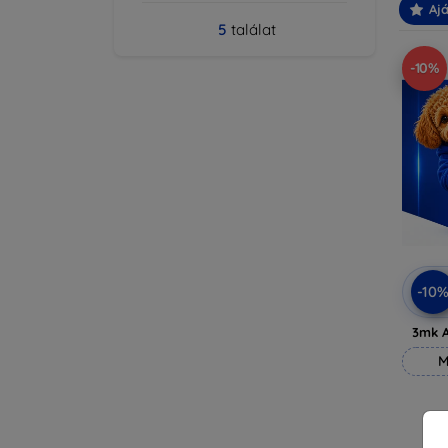
Ajá
5
találat
-10%
-10
3mk A
M