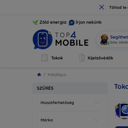
×
Töltsd l
Zöld energia
Írjon nekünk
Segíthe
|
Tokok
Kijelzővédők
Katalógus
Toko
SZŰRÉS
Hozzáferhetőség
Márka