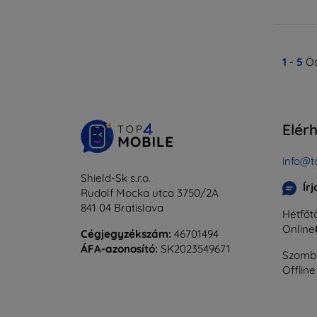
1
-
5
Ös
Elér
info@t
Shield-Sk s.r.o.
Ír
Rudolf Mocka utca 3750/2A
841 04 Bratislava
Hétfőtő
Online
Cégjegyzékszám:
46701494
ÁFA-azonosító:
SK2023549671
Szomba
Offline