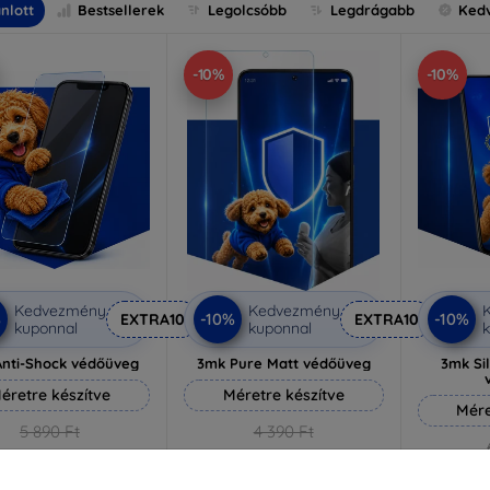
nlott
Bestsellerek
Legolcsóbb
Legdrágabb
Ked
-10%
-10%
Kedvezmény
Kedvezmény
%
-10%
-10%
EXTRA10
EXTRA10
kuponnal
kuponnal
k
nti-Shock védőüveg
3mk Pure Matt védőüveg
3mk Si
éretre készítve
Méretre készítve
Mére
5 890 Ft
4 390 Ft
5 301 Ft
3 951 Ft
5