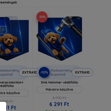
vezmények
-10%
Kedvezmény
Kedvezmény
-10%
EXTRA10
EXTRA10
uponnal
kuponnal
lverprotection+
3mk Hammer védőfólia
védőfólia
Méretre készítve
tre készítve
6 990 Ft
6 590 Ft
6 291 Ft
 931 Ft