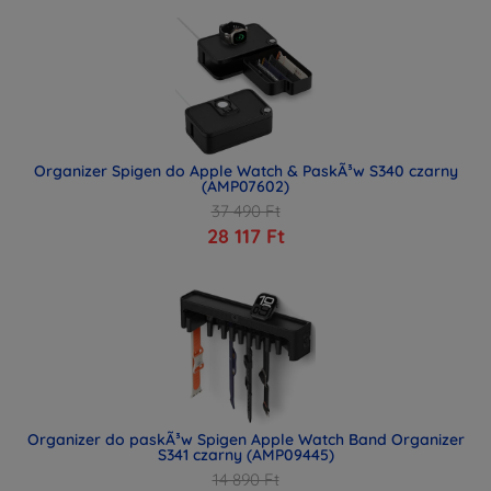
Organizer Spigen do Apple Watch & PaskÃ³w S340 czarny
(AMP07602)
37 490 Ft
28 117 Ft
Organizer do paskÃ³w Spigen Apple Watch Band Organizer
S341 czarny (AMP09445)
14 890 Ft