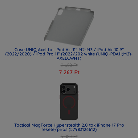
Case UNIQ Axel for iPad Air 11" M2-M3 / iPad Air 10.9"
(2022/2020) / iPad Pro 11" (2022/202 white (UNIQ-PDA11(M2)-
AXELCWHT)
9 690 Ft
7 267 Ft
Tactical MagForce Hyperstealth 2.0 tok iPhone 17 Pro
fekete/piros (57983126612)
5 089 Ft