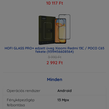
10 117 Ft
HOFI GLASS PRO+ edzett üveg Xiaomi Redmi 13C / POCO C65
fekete (9319456608564)
3 990 Ft
2 992 Ft
Minden
Operációs rendszer
Android
Fényképezőgép
13
Mpx
felbontása