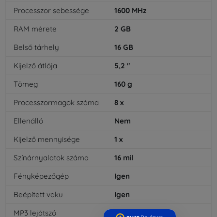
Processzor sebessége
1600
MHz
RAM mérete
2
GB
Belső tárhely
16
GB
Kijelző átlója
5,2
"
Tömeg
160
g
Processzormagok száma
8
x
Ellenálló
Nem
Kijelző mennyisége
1
x
Színárnyalatok száma
16
mil
Fényképezőgép
Igen
Beépített vaku
Igen
MP3 lejátszó
Igen