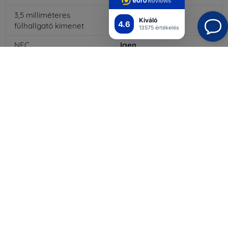
3,5 milliméteres
Igen
Kiváló
4.6
fülhallgató kimenet
13575 értékelés
NFC
Igen
4G/LTE
Igen
MMS
Igen
Akkumulátor típusa
Li-ion
Akkumulátor kapacitása
3000
mAh
Bluetooth
Igen
WiFi
Igen
EDGE
Igen
GPS vevő
Igen
GPRS
Igen