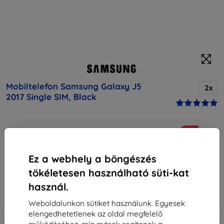
Mobiltelefon Samsung Galaxy J5
2x
2017 Single SIM, Black
Vásárolja meg ezt a készüléket, és kapjon
25%
kedvezményt
minden tartozékra hozzá!
Ez a webhely a böngészés
Vegső ár
tökéletesen használható süti-kat
45 790 Ft
használ.
41 211 Ft
Weboldalunkon sütiket használunk. Egyesek
elengedhetetlenek az oldal megfelelő
-10%
Kedvezmény kuponnal
EXTRA10
Kosárba