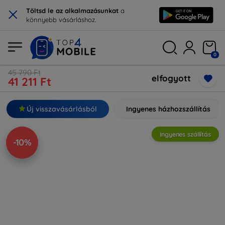
×
Töltsd le az alkalmazásunkat
a
könnyebb vásárláshoz.
0
45 790 Ft
elfogyott
41 211 Ft
Új visszavásárlásból
Ingyenes házhozszállítás
Ingyenes szállítás
-10%