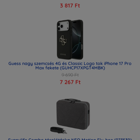
3 817 Ft
Guess nagy szemcsés 4G és Classic Logo tok iPhone 17 Pro
Max fekete (GUHCP17XPGT4MBK)
9 690 Ft
7 267 Ft
Sunnylife Combo tárolótáska NEO Motion Fly-hoz (073530)