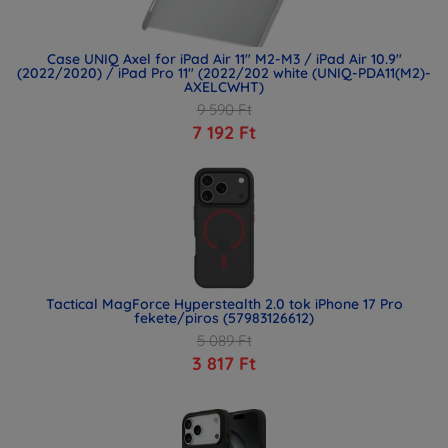
Case UNIQ Axel for iPad Air 11" M2-M3 / iPad Air 10.9"
(2022/2020) / iPad Pro 11" (2022/202 white (UNIQ-PDA11(M2)-
AXELCWHT)
9 590 Ft
7 192 Ft
Tactical MagForce Hyperstealth 2.0 tok iPhone 17 Pro
fekete/piros (57983126612)
5 089 Ft
3 817 Ft