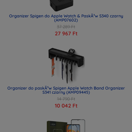
Organizer Spigen do Apple Watch & PaskÃ³w S340 czarny
(AMP07602)
37 289 Ft
27 967 Ft
Organizer do paskÃ³w Spigen Apple Watch Band Organizer
S341 czarny (AMP09445)
14 790 Ft
10 042 Ft