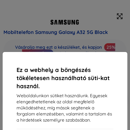
Mobiltelefon Samsung Galaxy A32 5G Black
Vásárolja meg ezt a készüléket, és kapjon
25%
kedvezményt
minden tartozékra hozzá!
Vegső ár
Ez a webhely a böngészés
92 190 Ft
tökéletesen használható süti-kat
82 971 Ft
használ.
Weboldalunkon sütiket használunk. Egyesek
-10%
Kedvezmény kuponnal
EXTRA10
Kosárba
elengedhetetlenek az oldal megfelelő
működéséhez, míg mások segítenek a
forgalom elemzésében, valamint a tartalom és
elfogyott
a hirdetések személyre szabásában.