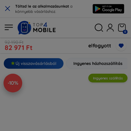
×
Töltsd le az alkalmazásunkat
a
könnyebb vásárláshoz.
0
92 190 Ft
elfogyott
82 971 Ft
Új visszavásárlásból
Ingyenes házhozszállítás
Ingyenes szállítás
-10%