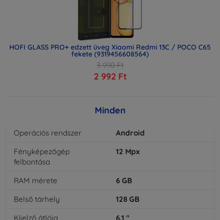
HOFI GLASS PRO+ edzett üveg Xiaomi Redmi 13C / POCO C65
fekete (9319456608564)
3 990 Ft
2 992 Ft
Minden
Operációs rendszer
Android
Fényképezőgép
12
Mpx
felbontása
RAM mérete
6
GB
Belső tárhely
128
GB
Kijelző átlója
6,1
"