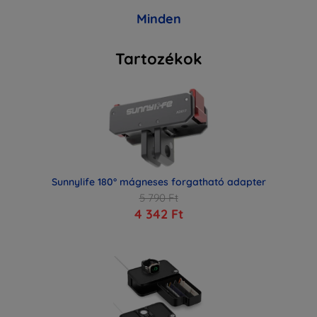
Minden
Tartozékok
Sunnylife 180° mágneses forgatható adapter
5 790 Ft
4 342 Ft