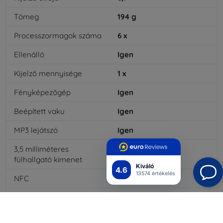
Tömeg
194
g
Processzormagok száma
6
x
Ellenálló
Igen
Kijelző mennyisége
1
x
Fényképezőgép
Igen
Beépített vaku
Igen
MP3 lejátszó
Igen
3,5 milliméteres
Nem
fülhallgató kimenet
Kiváló
4.6
13574 értékelés
NFC
Igen
4G/LTE
Igen
MMS
Igen