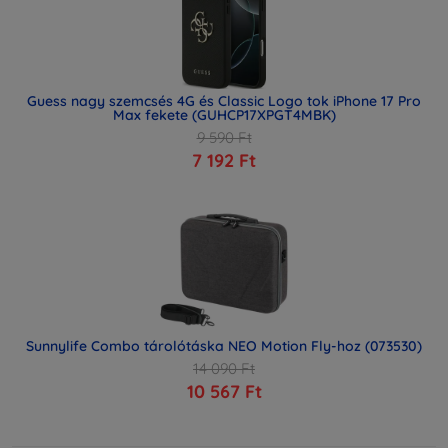
Guess nagy szemcsés 4G és Classic Logo tok iPhone 17 Pro
Max fekete (GUHCP17XPGT4MBK)
9 590 Ft
7 192 Ft
Sunnylife Combo tárolótáska NEO Motion Fly-hoz (073530)
14 090 Ft
10 567 Ft