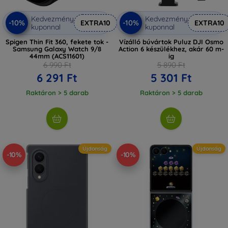
Kedvezmény
Kedvezmény
-10%
-10%
EXTRA10
EXTRA10
kuponnal
kuponnal
Spigen Thin Fit 360, fekete tok -
Vízálló búvártok Puluz DJI Osmo
Samsung Galaxy Watch 9/8
Action 6 készülékhez, akár 60 m-
44mm (ACS11601)
ig
6 990 Ft
5 890 Ft
6 291 Ft
5 301 Ft
Raktáron > 5 darab
Raktáron > 5 darab
Újdonság
Újdonság
-10%
-10%