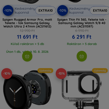
Kedvezmény
Kedvezmény
-10%
-10%
EXTRA10
EXTRA10
kuponnal
kuponnal
Spigen Rugged Armor Pro, matt
Spigen Thin Fit 360, fekete tok -
fekete - tok Samsung Galaxy
Samsung Galaxy Watch 9/8 40
Watch Ultra 2 47mm (ACS11612)
mm (ACS11597)
12 990 Ft
6 990 Ft
11 691 Ft
6 291 Ft
Külső raktáron > 5 db
Raktáron > 5 darab
Úton 1 db, várjuk 10. 8. 2026
Újdonság
Újdonság
-10%
-10%