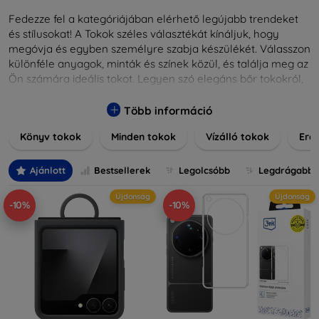
Fedezze fel a kategóriájában elérhető legújabb trendeket
és stílusokat! A Tokok széles választékát kínáljuk, hogy
megóvja és egyben személyre szabja készülékét. Válasszon
különféle anyagok, minták és színek közül, és találja meg az
Ön számára ideális tokot. Legyen szó elegáns bőr tokokról,
praktikus szilikon védelmekről, vagy dizájnos mintákról,
nálunk mindenki megtalálja a stílusához leginkább illő
Több információ
darabot. Böngésszen kínálatunkban, és tegye még
Könyv tokok
Minden tokok
Vízálló tokok
Ered
különlegesebbé eszközeit a tökéletes tokkal!
Ajánlott
Bestsellerek
Legolcsóbb
Legdrágabb
Újdonság
Újdonság
-10%
-10%