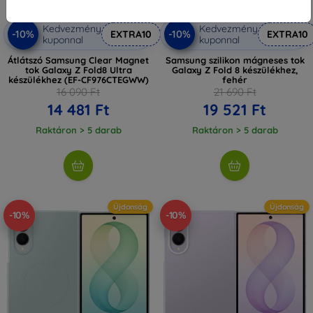
Kedvezmény
Kedvezmény
-10%
-10%
EXTRA10
EXTRA10
kuponnal
kuponnal
Átlátszó Samsung Clear Magnet
Samsung szilikon mágneses tok
tok Galaxy Z Fold8 Ultra
Galaxy Z Fold 8 készülékhez,
készülékhez (EF-CF976CTEGWW)
fehér
16 090 Ft
21 690 Ft
14 481 Ft
19 521 Ft
Raktáron > 5 darab
Raktáron > 5 darab
Újdonság
Újdonság
-10%
-10%