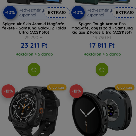
Kedvezmény
Kedvezmény
-10%
-10%
EXTRA10
EXTRA10
kuponnal
kuponnal
Spigen Air Skin Aramid MagSafe,
Spigen Tough Armor Pro
fekete - Samsung Galaxy Z Fold8
MagSafe, abyss zöld - Samsung
Ultra (ACS11510)
Galaxy Z Fold8 Ultra (ACS11851)
25 790 Ft
19 790 Ft
23 211 Ft
17 811 Ft
Raktáron > 5 darab
Raktáron > 5 darab
Újdonság
Újdonság
-10%
-10%