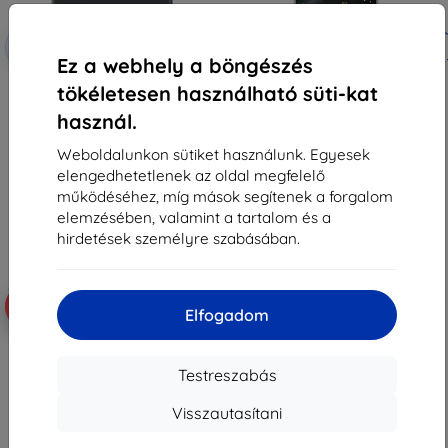
Kedvezmény
Kedvezmény
-10%
-10%
EXTRA10
EXTRA10
kuponnal
kuponnal
Ez a webhely a böngészés
Samsung mágneses szilikontok
Samsung Flipsuit tok Galaxy Z
tökéletesen használható süti-kat
Galaxy Z Fold8 készülékhez,
Flip8 készülékhez, fekete (EF-
fekete (EF-EF971CBEGWW)
FF776CBEGWW)
használ.
21 690 Ft
14 490 Ft
19 521 Ft
13 041 Ft
Weboldalunkon sütiket használunk. Egyesek
elengedhetetlenek az oldal megfelelő
Raktáron > 5 darab
Raktáron > 5 darab
működéséhez, míg mások segítenek a forgalom
elemzésében, valamint a tartalom és a
hirdetések személyre szabásában.
Újdonság
Újdonság
-10%
-10%
Elfogadom
Testreszabás
Visszautasítani