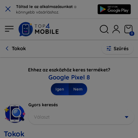
×
Töltsd le az alkalmazásunkat
a
könnyebb vásárláshoz.
0
Tokok
Szűrés
Ehhez az eszközhöz keres terméket?
Google Pixel 8
Igen
Nem
Gyors keresés
Választ
Tokok