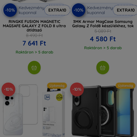
Kedvezmény
Kedvezmény
-10%
-10%
EXTRA10
EXTRA10
kuponnal
kuponnal
RINGKE FUSION MAGNETIC
3MK Armor MagCase Samsung
MAGSAFE GALAXY Z FOLD 8 ultra
Galaxy Z Fold8 készülékhez, tok
átlátszó
5 089 Ft
8 490 Ft
4 580 Ft
7 641 Ft
Raktáron > 5 darab
Raktáron > 5 darab
Újdonság
Újdonság
-10%
-10%