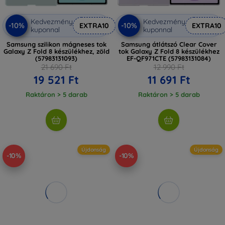
Kedvezmény
Kedvezmény
-10%
-10%
EXTRA10
EXTRA10
kuponnal
kuponnal
Samsung szilikon mágneses tok
Samsung átlátszó Clear Cover
Galaxy Z Fold 8 készülékhez, zöld
tok Galaxy Z Fold 8 készülékhez
(57983131093)
EF-QF971CTE (57983131084)
21 690 Ft
12 990 Ft
19 521 Ft
11 691 Ft
Raktáron > 5 darab
Raktáron > 5 darab
Újdonság
Újdonság
-10%
-10%