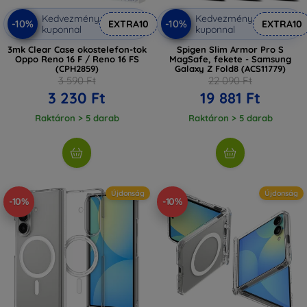
Kedvezmény
Kedvezmény
-10%
-10%
EXTRA10
EXTRA10
kuponnal
kuponnal
3mk Clear Case okostelefon-tok
Spigen Slim Armor Pro S
Oppo Reno 16 F / Reno 16 FS
MagSafe, fekete - Samsung
(CPH2859)
Galaxy Z Fold8 (ACS11779)
3 590 Ft
22 090 Ft
3 230 Ft
19 881 Ft
Raktáron > 5 darab
Raktáron > 5 darab
Újdonság
Újdonság
-10%
-10%