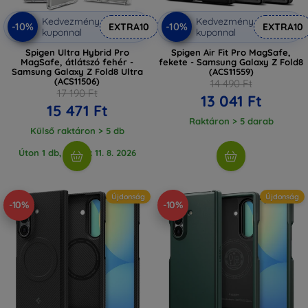
Kedvezmény
Kedvezmény
-10%
-10%
EXTRA10
EXTRA10
kuponnal
kuponnal
Spigen Ultra Hybrid Pro
Spigen Air Fit Pro MagSafe,
MagSafe, átlátszó fehér -
fekete - Samsung Galaxy Z Fold8
Samsung Galaxy Z Fold8 Ultra
(ACS11559)
(ACS11506)
14 490 Ft
17 190 Ft
13 041 Ft
15 471 Ft
Raktáron > 5 darab
Külső raktáron > 5 db
Úton 1 db, várjuk 11. 8. 2026
Újdonság
Újdonság
-10%
-10%