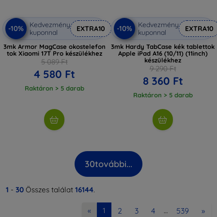
Kedvezmény
Kedvezmény
-10%
-10%
EXTRA10
EXTRA10
kuponnal
kuponnal
3mk Armor MagCase okostelefon
3mk Hardy TabCase kék tablettok
tok Xiaomi 17T Pro készülékhez
Apple iPad A16 (10/11) (11inch)
készülékhez
5 089 Ft
9 290 Ft
4 580 Ft
8 360 Ft
Raktáron > 5 darab
Raktáron > 5 darab
30
további...
1
-
30
Összes találat
16144
.
2
3
4
539
»
«
1
…