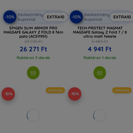
Kedvezmény
Kedvezmény
-10%
-10%
EXTRA10
EXTRA10
kuponnal
kuponnal
SPIGEN SLIM ARMOR PRO
TECH-PROTECT MAGMAT
MAGSAFE GALAXY Z FOLD 8 fém
MAGSAFE Galaxy Z Fold 7 / 8
pala (ACS11951)
ultra matt fekete
29 190 Ft
5 489 Ft
26 271 Ft
4 941 Ft
Raktáron 3 darab
Raktáron 1 darab
Újdonság
Újdonság
-10%
-10%