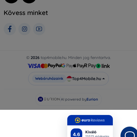
Kövess minket
©
2026
top4mobile.hu. Minden jog fenntartva.
Top4Mobile.hu
Webáruházaink
AI powered by
Eurion
Kiváló
4.6
13575 értékelés