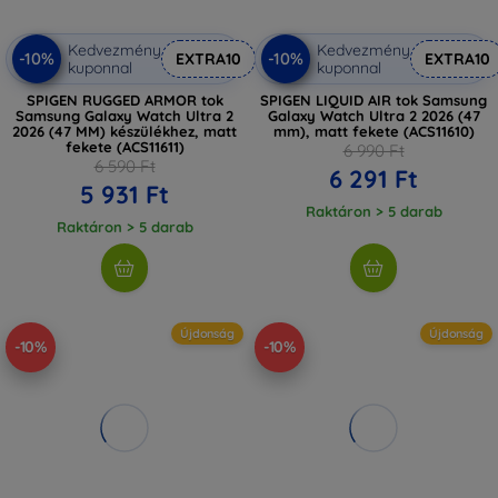
Kedvezmény
Kedvezmény
-10%
-10%
EXTRA10
EXTRA10
kuponnal
kuponnal
SPIGEN RUGGED ARMOR tok
SPIGEN LIQUID AIR tok Samsung
Samsung Galaxy Watch Ultra 2
Galaxy Watch Ultra 2 2026 (47
2026 (47 MM) készülékhez, matt
mm), matt fekete (ACS11610)
fekete (ACS11611)
6 990 Ft
6 590 Ft
6 291 Ft
5 931 Ft
Raktáron > 5 darab
Raktáron > 5 darab
Újdonság
Újdonság
-10%
-10%