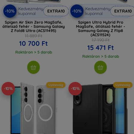
Kedvezmény
Kedvezmény
-10%
-10%
EXTRA10
EXTRA10
kuponnal
kuponnal
Spigen Air Skin Zero MagSafe,
Spigen Ultra Hybrid Pro
áttetsző fehér - Samsung Galaxy
MagSafe, átlátszó fehér -
Z Fold8 Ultra (ACS11495)
Samsung Galaxy Z Flip8
(ACS11524)
11 889 Ft
17 190 Ft
10 700 Ft
15 471 Ft
Raktáron > 5 darab
Raktáron > 5 darab
Újdonság
Újdonság
-10%
-10%