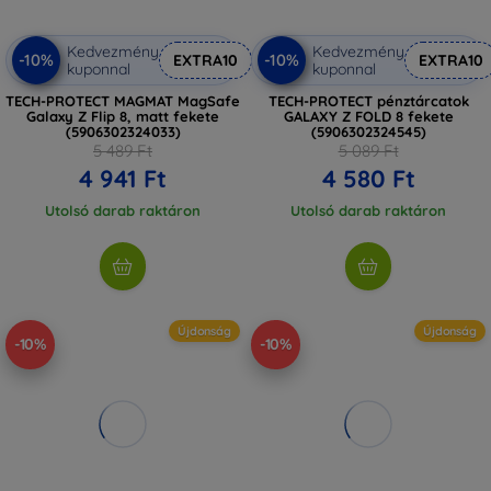
Kedvezmény
Kedvezmény
-10%
-10%
EXTRA10
EXTRA10
kuponnal
kuponnal
TECH-PROTECT MAGMAT MagSafe
TECH-PROTECT pénztárcatok
Galaxy Z Flip 8, matt fekete
GALAXY Z FOLD 8 fekete
(5906302324033)
(5906302324545)
5 489 Ft
5 089 Ft
4 941 Ft
4 580 Ft
Utolsó darab raktáron
Utolsó darab raktáron
Újdonság
Újdonság
-10%
-10%