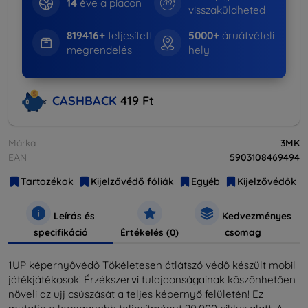
14
éve a piacon
visszaküldheted
819416+
teljesített
5000+
áruátvételi
megrendelés
hely
CASHBACK
419 Ft
Márka
3MK
EAN
5903108469494
Tartozékok
Kijelzővédő fóliák
Egyéb
Kijelzővédők
Leírás és
Kedvezményes
specifikáció
Értékelés (0)
csomag
1UP képernyővédő Tökéletesen átlátszó védő készült mobil
játékjátékosok! Érzékszervi tulajdonságainak köszönhetően
növeli az ujj csúszását a teljes képernyő felületén! Ez