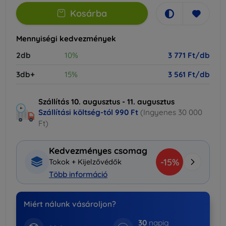
Kosárba
Mennyiségi kedvezmények
2db
10%
3 771 Ft/db
3db+
15%
3 561 Ft/db
Szállítás 10. augusztus - 11. augusztus
Szállítási költség-tól
990 Ft
(Ingyenes 30 000
Ft)
Kedvezményes csomag
-15%
Tokok + Kijelzővédők
Több információ
Miért nálunk vásároljon?
30
napig