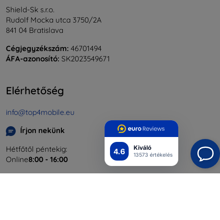
Shield-Sk s.r.o.
Rudolf Mocka utca 3750/2A
841 04 Bratislava
Cégjegyzékszám:
46701494
ÁFA-azonosító:
SK2023549671
Elérhetőség
info@top4mobile.eu
Írjon nekünk
Kiváló
Hétfőtől péntekig:
4.6
13573 értékelés
Online
8:00 - 16:00
Szombat és vasárnap:
Offline
Bevásárlás