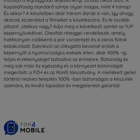
mutatja a legnagyobb teljesítményt 20.000 ciklus alatt. A
kopásállóság standard szintje olyan magas, mint 4 hónap!
És akkor? A készletben akár három darab is van, így ahogy
akarod, kicseréled a filmeket a következőre. És te tovább
játszol! Játékos vagy? Adja meg a következő szintet az 1UP
képernyővédővel. Oleofób réteggel rendelkezik, amely
hatékonyan csökkenti a por vonzerejét és a zsíros foltok
kialakulását. Ezenkívül az ütésgátló bevonat erősíti a
képernyőt a nyomorúságos esések ellen, akár 400% -ig,
teljes érzékenységet biztosítva az érintésre. Biztonság és
még sok más! Az egészség és a környezet biztonságát
megerősíti: a PZH és az RoHS tanúsítvány. A mellékelt géllel
történő nedves telepítés 100% -ban biztonságos a készülék
számára, és kiváló tapadást és megjelenést garantál.