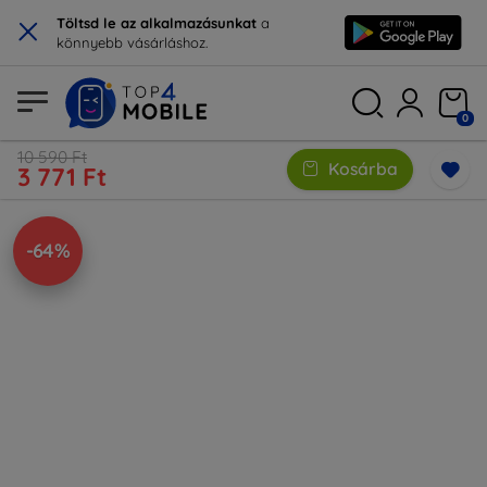
×
Töltsd le az alkalmazásunkat
a
könnyebb vásárláshoz.
0
10 590 Ft
Kosárba
3 771 Ft
-64%