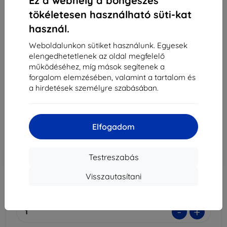
Ez a webhely a böngészés
tökéletesen használható süti-kat
használ.
3MK Folia ARC Huawei Watch Fit 2 teljes
Weboldalunkon sütiket használunk. Egyesek
képernyős fólia
elengedhetetlenek az oldal megfelelő
Alkalmas:
Xiaomi Redmi Note 11 Pro+
működéséhez, míg mások segítenek a
forgalom elemzésében, valamint a tartalom és
Leírás és specifikáció
a hirdetések személyre szabásában.
10 590 Ft
3 771 Ft
Elfogadom
Ár ÁFA nelkül
2 969 Ft
-10%
Kedvezmény kuponnal
EXTRA10
Kosárba
Testreszabás
Visszautasítani
Raktáron 2 darab
-
+