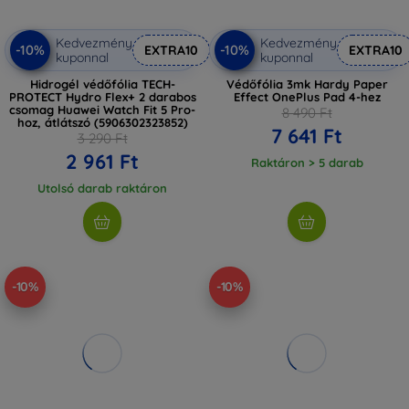
Kedvezmény
Kedvezmény
-10%
-10%
EXTRA10
EXTRA10
kuponnal
kuponnal
Hidrogél védőfólia TECH-
Védőfólia 3mk Hardy Paper
PROTECT Hydro Flex+ 2 darabos
Effect OnePlus Pad 4-hez
csomag Huawei Watch Fit 5 Pro-
8 490 Ft
hoz, átlátszó (5906302323852)
7 641 Ft
3 290 Ft
2 961 Ft
Raktáron > 5 darab
Utolsó darab raktáron
-10%
-10%