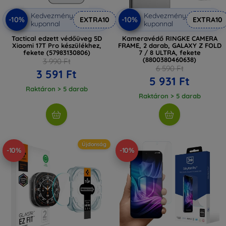
Kedvezmény
Kedvezmény
-10%
-10%
EXTRA10
EXTRA10
kuponnal
kuponnal
Tactical edzett védőüveg 5D
Kameravédő RINGKE CAMERA
Xiaomi 17T Pro készülékhez,
FRAME, 2 darab, GALAXY Z FOLD
fekete (57983130806)
7 / 8 ULTRA, fekete
(8800380460638)
3 990 Ft
6 590 Ft
3 591 Ft
5 931 Ft
Raktáron > 5 darab
Raktáron > 5 darab
Újdonság
-10%
-10%