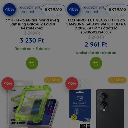
Kedvezmény
Kedvezmény
-10%
-10%
EXTRA10
EXTRA10
kuponnal
kuponnal
3MK FlexibleGlass hibrid üveg
TECH-PROTECT GLASS FIT+ 2 db
Samsung Galaxy Z Fold 8
SAMSUNG GALAXY WATCH ULTRA
készülékhez
2 2026 (47 MM) átlátszó
(5906302324668)
3 590 Ft
3 290 Ft
3 230 Ft
2 961 Ft
Raktáron > 5 darab
Utolsó darab raktáron
Újdonság
Újdonság
-10%
-10%