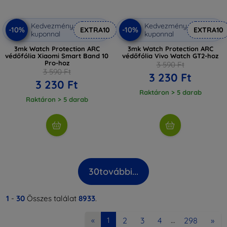
Kedvezmény
Kedvezmény
-10%
-10%
EXTRA10
EXTRA10
kuponnal
kuponnal
3mk Watch Protection ARC
3mk Watch Protection ARC
védőfólia Xiaomi Smart Band 10
védőfólia Vivo Watch GT2-hoz
Pro-hoz
3 590 Ft
3 590 Ft
3 230 Ft
3 230 Ft
Raktáron > 5 darab
Raktáron > 5 darab
30
további...
1
-
30
Összes találat
8933
.
2
3
4
298
»
«
1
…