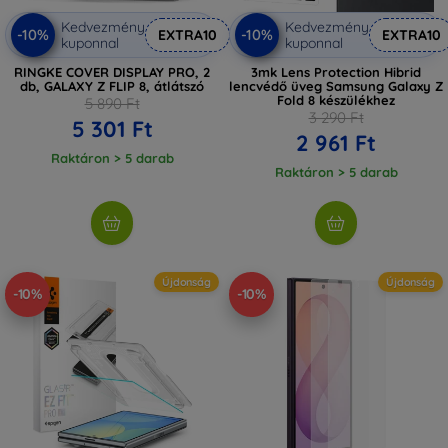
Kedvezmény
Kedvezmény
-10%
-10%
EXTRA10
EXTRA10
kuponnal
kuponnal
RINGKE COVER DISPLAY PRO, 2
3mk Lens Protection Hibrid
db, GALAXY Z FLIP 8, átlátszó
lencvédő üveg Samsung Galaxy Z
Fold 8 készülékhez
5 890 Ft
3 290 Ft
5 301 Ft
2 961 Ft
Raktáron > 5 darab
Raktáron > 5 darab
Újdonság
Újdonság
-10%
-10%