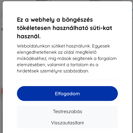
Kedvezmény
Kedvezmény
-10%
-10%
EXTRA10
EXTRA10
kuponnal
kuponnal
Ez a webhely a böngészés
Tactical Glass Shield 5D Samsung
Tactical Glass védőüveg Xiaomi
tökéletesen használható süti-kat
Galaxy Z Flip 8-hoz, fekete, külső,
Pad 7/8/8 Pro készülékhez,
57983130475
átlátszó (57983130431)
használ.
3 590 Ft
4 790 Ft
3 230 Ft
4 311 Ft
Weboldalunkon sütiket használunk. Egyesek
elengedhetetlenek az oldal megfelelő
Raktáron > 5 darab
Raktáron > 5 darab
működéséhez, míg mások segítenek a forgalom
elemzésében, valamint a tartalom és a
hirdetések személyre szabásában.
-10%
-10%
Elfogadom
Testreszabás
Visszautasítani