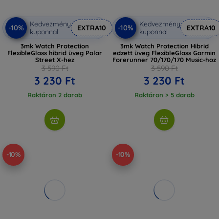
Kedvezmény
Kedvezmény
-10%
-10%
EXTRA10
EXTRA10
kuponnal
kuponnal
3mk Watch Protection
3mk Watch Protection Hibrid
FlexibleGlass hibrid üveg Polar
edzett üveg FlexibleGlass Garmin
Street X-hez
Forerunner 70/170/170 Music-hoz
3 590 Ft
3 590 Ft
3 230 Ft
3 230 Ft
Raktáron 2 darab
Raktáron > 5 darab
-10%
-10%