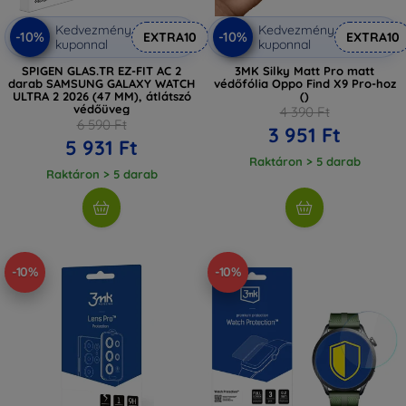
Kedvezmény
Kedvezmény
-10%
-10%
EXTRA10
EXTRA10
kuponnal
kuponnal
SPIGEN GLAS.TR EZ-FIT AC 2
3MK Silky Matt Pro matt
darab SAMSUNG GALAXY WATCH
védőfólia Oppo Find X9 Pro-hoz
ULTRA 2 2026 (47 MM), átlátszó
()
védőüveg
4 390 Ft
6 590 Ft
3 951 Ft
5 931 Ft
Raktáron > 5 darab
Raktáron > 5 darab
-10%
-10%