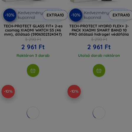
Kedvezmény
Kedvezmény
-10%
-10%
EXTRA10
EXTRA10
kuponnal
kuponnal
TECH-PROTECT GLASS FIT+ 2-es
TECH-PROTECT HYDRO FLEX+ 2-
csomag XIAOMI WATCH S5 (46
PACK XIAOMI SMART BAND 10
mm), átlátszó (5906302324347)
PRO átlátszó hidrogel védőfólia
3 290 Ft
3 290 Ft
2 961 Ft
2 961 Ft
Raktáron 3 darab
Utolsó darab raktáron
-10%
-10%