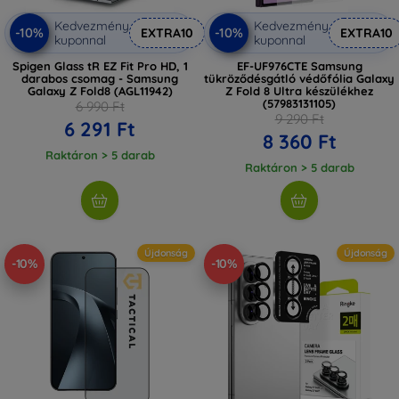
Kedvezmény
Kedvezmény
-10%
-10%
EXTRA10
EXTRA10
kuponnal
kuponnal
Spigen Glass tR EZ Fit Pro HD, 1
EF-UF976CTE Samsung
darabos csomag - Samsung
tükröződésgátló védőfólia Galaxy
Galaxy Z Fold8 (AGL11942)
Z Fold 8 Ultra készülékhez
(57983131105)
6 990 Ft
9 290 Ft
6 291 Ft
8 360 Ft
Raktáron > 5 darab
Raktáron > 5 darab
Újdonság
Újdonság
-10%
-10%