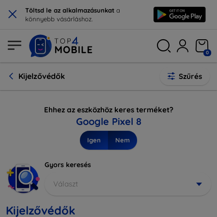
×
Töltsd le az alkalmazásunkat
a
könnyebb vásárláshoz.
0
Kijelzővédők
Szűrés
Ehhez az eszközhöz keres terméket?
Google Pixel 8
Igen
Nem
Gyors keresés
Választ
Kijelzővédők