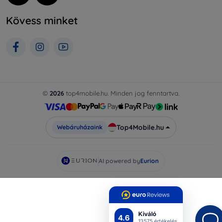
Kövess minket
©
2026
top4mobile.hu. Minden jog fenntartva.
Top4Mobile.hu
Webáruházaink
AI powered by
Eurion
Kiváló
4.6
13575 értékelés