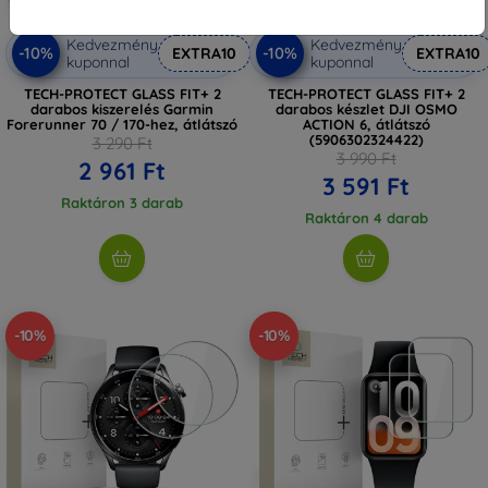
Kedvezmény
Kedvezmény
-10%
-10%
EXTRA10
EXTRA10
kuponnal
kuponnal
TECH-PROTECT GLASS FIT+ 2
TECH-PROTECT GLASS FIT+ 2
darabos kiszerelés Garmin
darabos készlet DJI OSMO
Forerunner 70 / 170-hez, átlátszó
ACTION 6, átlátszó
(5906302324422)
3 290 Ft
3 990 Ft
2 961 Ft
3 591 Ft
Raktáron 3 darab
Raktáron 4 darab
-10%
-10%