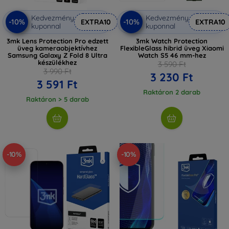
Kedvezmény
Kedvezmény
-10%
-10%
EXTRA10
EXTRA10
kuponnal
kuponnal
3mk Lens Protection Pro edzett
3mk Watch Protection
üveg kameraobjektívhez
FlexibleGlass hibrid üveg Xiaomi
Samsung Galaxy Z Fold 8 Ultra
Watch S5 46 mm-hez
készülékhez
3 590 Ft
3 990 Ft
3 230 Ft
3 591 Ft
Raktáron 2 darab
Raktáron > 5 darab
-10%
-10%