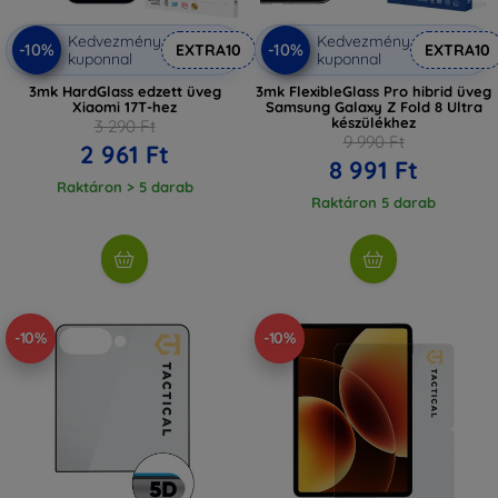
Kedvezmény
Kedvezmény
-10%
-10%
EXTRA10
EXTRA10
kuponnal
kuponnal
3mk HardGlass edzett üveg
3mk FlexibleGlass Pro hibrid üveg
Xiaomi 17T-hez
Samsung Galaxy Z Fold 8 Ultra
készülékhez
3 290 Ft
9 990 Ft
2 961 Ft
8 991 Ft
Raktáron > 5 darab
Raktáron 5 darab
-10%
-10%