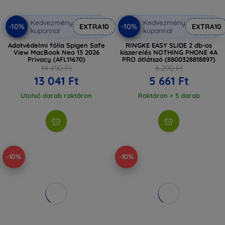
Kedvezmény
Kedvezmény
-10%
-10%
EXTRA10
EXTRA10
kuponnal
kuponnal
Adatvédelmi fólia Spigen Safe
RINGKE EASY SLIDE 2 db-os
View MacBook Neo 13 2026
kiszerelés NOTHING PHONE 4A
Privacy (AFL11670)
PRO átlátszó (8800328818897)
14 490 Ft
6 290 Ft
13 041 Ft
5 661 Ft
Utolsó darab raktáron
Raktáron > 5 darab
-10%
-10%