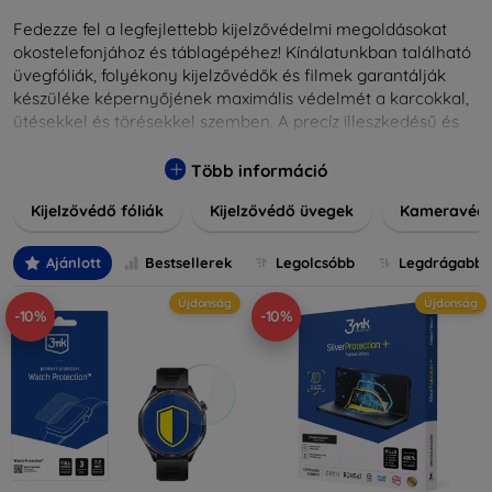
Fedezze fel a legfejlettebb kijelzővédelmi megoldásokat
okostelefonjához és táblagépéhez! Kínálatunkban található
üvegfóliák, folyékony kijelzővédők és filmek garantálják
készüléke képernyőjének maximális védelmét a karcokkal,
ütésekkel és törésekkel szemben. A precíz illeszkedésű és
könnyen alkalmazható védelmeink nemcsak tartósságot,
hanem kristálytiszta képet is biztosítanak, megőrzi a
Több információ
készülék eredeti megjelenését. Válasszon különféle méretű
Kijelzővédő fóliák
Kijelzővédő üvegek
Kameravéd
és stílusú kijelzővédőink közül, hogy a mindennapok során is
nyugodtan használhassa eszközeit. Legyen szó teljes
fedésről vagy íves kijelzővédelemről, a minőséget szem
Ajánlott
Bestsellerek
Legolcsóbb
Legdrágabb
előtt tartva kínálunk megoldásokat minden eszközre.
Újdonság
Újdonság
-10%
-10%