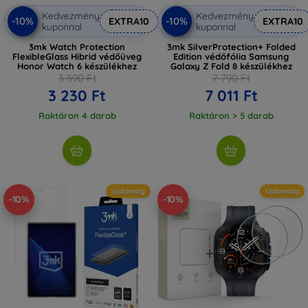
Kedvezmény
Kedvezmény
-10%
-10%
EXTRA10
EXTRA10
kuponnal
kuponnal
3mk Watch Protection
3mk SilverProtection+ Folded
FlexibleGlass Hibrid védőüveg
Edition védőfólia Samsung
Honor Watch 6 készülékhez
Galaxy Z Fold 8 készülékhez
3 590 Ft
7 790 Ft
3 230 Ft
7 011 Ft
Raktáron 4 darab
Raktáron > 5 darab
Újdonság
Újdonság
-10%
-10%